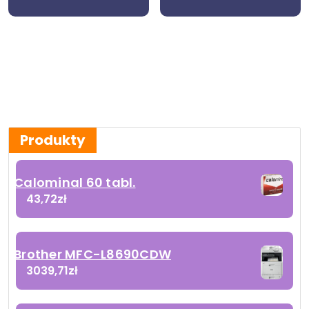
Produkty
Calominal 60 tabl.
43,72
zł
Brother MFC-L8690CDW
3039,71
zł