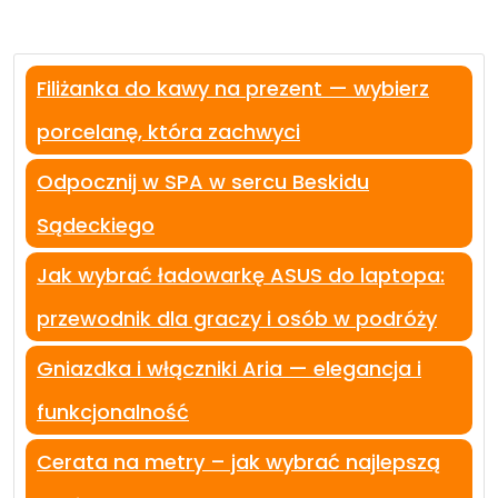
Filiżanka do kawy na prezent — wybierz
porcelanę, która zachwyci
Odpocznij w SPA w sercu Beskidu
Sądeckiego
Jak wybrać ładowarkę ASUS do laptopa:
przewodnik dla graczy i osób w podróży
Gniazdka i włączniki Aria — elegancja i
funkcjonalność
Cerata na metry – jak wybrać najlepszą