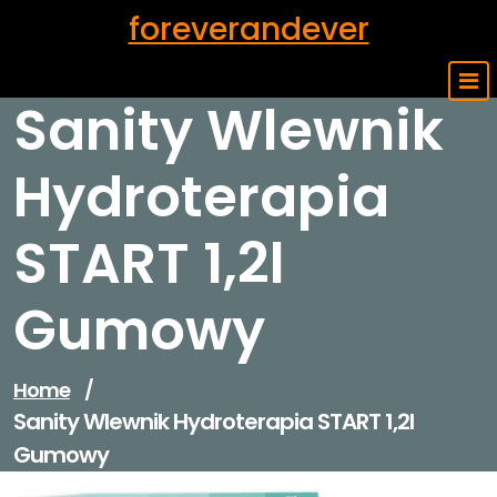
Skip
foreverandever
to
content
Sanity Wlewnik
Hydroterapia
START 1,2l
Gumowy
Home
/
Sanity Wlewnik Hydroterapia START 1,2l
Gumowy