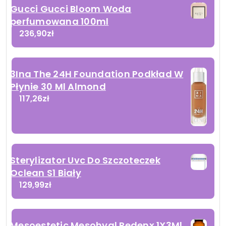
Gucci Gucci Bloom Woda
perfumowana 100ml
236,90
zł
3Ina The 24H Foundation Podkład W
Płynie 30 Ml Almond
117,26
zł
Sterylizator Uvc Do Szczoteczek
Oclean S1 Biały
129,99
zł
Mesoestetic Mesohyal Redenx 1X3Ml