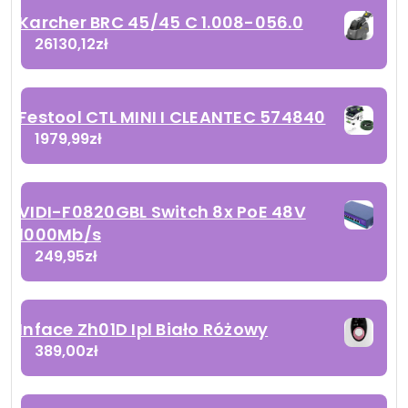
Karcher BRC 45/45 C 1.008-056.0
26130,12
zł
Festool CTL MINI I CLEANTEC 574840
1979,99
zł
VIDI-F0820GBL Switch 8x PoE 48V
1000Mb/s
249,95
zł
Inface Zh01D Ipl Biało Różowy
389,00
zł