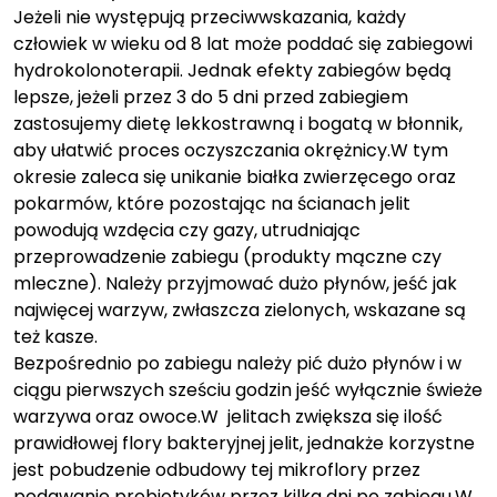
Jeżeli nie występują przeciwwskazania, każdy
człowiek w wieku od 8 lat może poddać się zabiegowi
hydrokolonoterapii. Jednak efekty zabiegów będą
lepsze, jeżeli przez 3 do 5 dni przed zabiegiem
zastosujemy dietę lekkostrawną i bogatą w błonnik,
aby ułatwić proces oczyszczania okrężnicy.W tym
okresie zaleca się unikanie białka zwierzęcego oraz
pokarmów, które pozostając na ścianach jelit
powodują wzdęcia czy gazy, utrudniając
przeprowadzenie zabiegu (produkty mączne czy
mleczne). Należy przyjmować dużo płynów, jeść jak
najwięcej warzyw, zwłaszcza zielonych, wskazane są
też kasze.
Bezpośrednio po zabiegu należy pić dużo płynów i w
ciągu pierwszych sześciu godzin jeść wyłącznie świeże
warzywa oraz owoce.W jelitach zwiększa się ilość
prawidłowej flory bakteryjnej jelit, jednakże korzystne
jest pobudzenie odbudowy tej mikroflory przez
podawanie probiotyków przez kilka dni po zabiegu.W