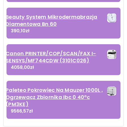
Beauty System Mikrodermabrazja
Diamentowa Bn 60
390,10
zł
Canon PRINTER/COP/SCAN/FAX I-
SENSYS/MF744CDW (3101C026)
4058,00
zł
Paleteo Pokrowiec Na Mauzer 1000L ,
Ogrzewacz Zbiornika Ibc 0 40ºc
(PM3KE)
9566,57
zł