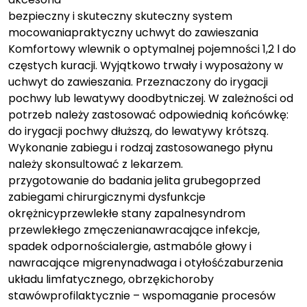
bezpieczny i skuteczny skuteczny system
mocowaniapraktyczny uchwyt do zawieszania
Komfortowy wlewnik o optymalnej pojemności 1,2 l do
częstych kuracji. Wyjątkowo trwały i wyposażony w
uchwyt do zawieszania. Przeznaczony do irygacji
pochwy lub lewatywy doodbytniczej. W zależności od
potrzeb należy zastosować odpowiednią końcówkę:
do irygacji pochwy dłuższą, do lewatywy krótszą.
Wykonanie zabiegu i rodzaj zastosowanego płynu
należy skonsultować z lekarzem.
przygotowanie do badania jelita grubegoprzed
zabiegami chirurgicznymi dysfunkcje
okrężnicyprzewlekłe stany zapalnesyndrom
przewlekłego zmęczenianawracające infekcje,
spadek odpornościalergie, astmabóle głowy i
nawracające migrenynadwaga i otyłośćzaburzenia
układu limfatycznego, obrzękichoroby
stawówprofilaktycznie – wspomaganie procesów