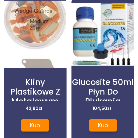
Kliny
Glucosite 50ml
Plastikowe Z
Płyn Do
Metalowym
Płukania
Separatorem
42,80
zł
Kieszonek
104,50
zł
(Średnie) Op.
Dziąsłowych
Kup
Kup
20szt.