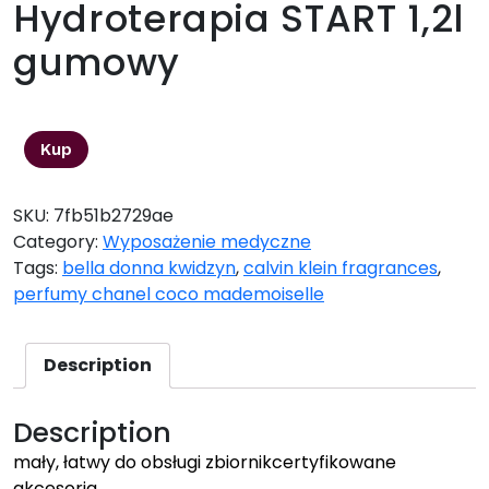
Hydroterapia START 1,2l
gumowy
25,67
zł
Kup
SKU:
7fb51b2729ae
Category:
Wyposażenie medyczne
Tags:
bella donna kwidzyn
,
calvin klein fragrances
,
perfumy chanel coco mademoiselle
Description
Description
mały, łatwy do obsługi zbiornikcertyfikowane
akcesoria