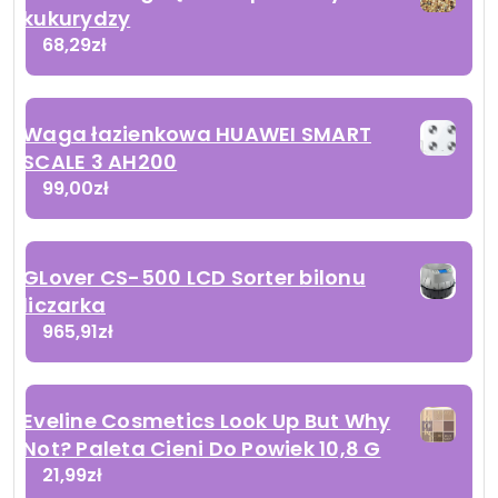
kukurydzy
68,29
zł
Waga łazienkowa HUAWEI SMART
SCALE 3 AH200
99,00
zł
GLover CS-500 LCD Sorter bilonu
liczarka
965,91
zł
Eveline Cosmetics Look Up But Why
Not? Paleta Cieni Do Powiek 10,8 G
21,99
zł