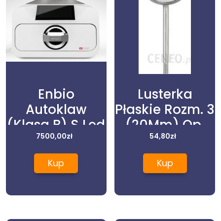
Enbio
Lusterka
Autoklaw
Płaskie Rozm. 3
(Klasa B) S Led
(20Mm) Op.
Light y
7500,00
zł
12szt.
54,80
zł
Kup
Kup