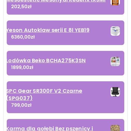
202,50
zł
Yeson Autoklaw serii E 8l YEB19
6360,00
zł
Lodówka Beko BCHA275K3SN
1899,00
zł
SPC Gear SR300F V2 Czarne
(SPG037)
799,00
zł
Karma dla gołębi Bez pszenicy i