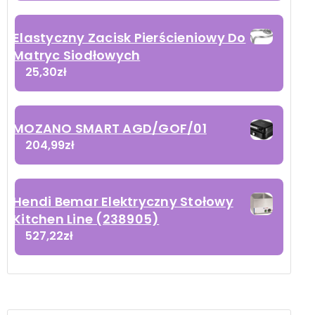
Elastyczny Zacisk Pierścieniowy Do
Matryc Siodłowych
25,30
zł
MOZANO SMART AGD/GOF/01
204,99
zł
Hendi Bemar Elektryczny Stołowy
Kitchen Line (238905)
527,22
zł