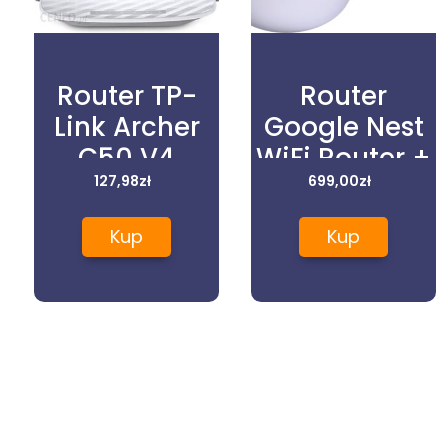
Router TP-
Router
Link Archer
Google Nest
C50 V4
WiFi Router +
127,98
zł
699,00
Point
zł
Kup
Kup