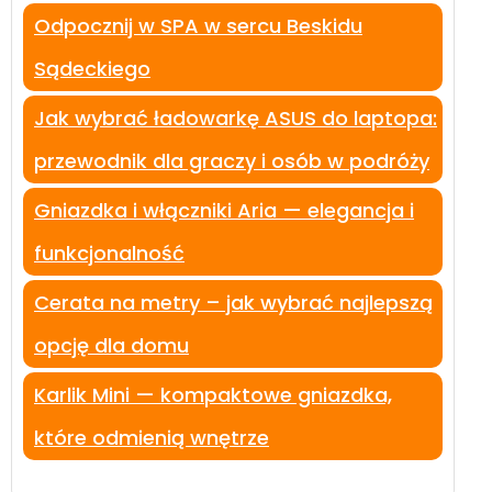
Odpocznij w SPA w sercu Beskidu
Sądeckiego
Jak wybrać ładowarkę ASUS do laptopa:
przewodnik dla graczy i osób w podróży
Gniazdka i włączniki Aria — elegancja i
funkcjonalność
Cerata na metry – jak wybrać najlepszą
opcję dla domu
Karlik Mini — kompaktowe gniazdka,
które odmienią wnętrze