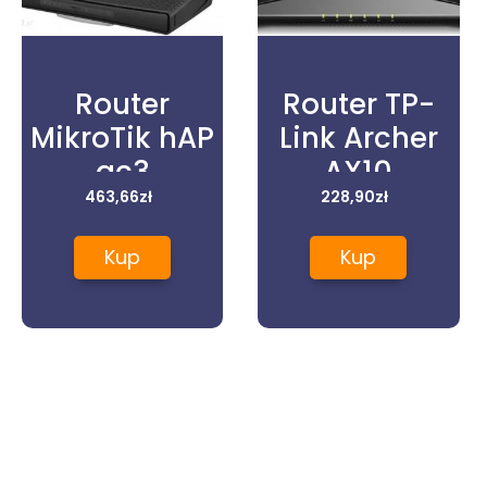
Router
Router TP-
MikroTik hAP
Link Archer
ac3
AX10
(RBD53iG-
463,66
zł
228,90
zł
5HacD2HnD)
Kup
Kup