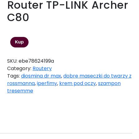
Router TP-LINK Archer
C80
214,93
zł
Kup
SKU:
ebe78624199a
Category:
Routery
Tags:
diosmina dr max
,
dobre maseczki do twarzy z
rossmanna
,
iperfimy
,
krem pod oczy
,
szampon
tresemme