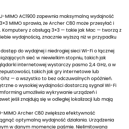
MU-MIMO AC1900 zapewnia maksymalną wydajność
 3×3 MIMO sprawia, że Archer C80 może przesyłać i
. Komputery z obsługą 3×3 — takie jak Mac — tworzą z
iebie wydajnością, znacznie wyższą niż w przypadku
tęp do wydajnej i niedrogiej sieci Wi-Fi o łącznej
żających sieć w niewielkim stopniu, takich jak
glądarki internetowej wystarczy pasmo 2,4 GHz, a w
pustowości, takich jak gry internetowe lub
5 Ghz — a wszystko to bez odczuwalnych opóźnień.
trzne o wysokiej wydajności dostarczą sygnał Wi-Fi
mforming umożliwia wykrywanie urządzeń i
t jeśli znajdują się w odległej lokalizacji lub mają
MU-MIMO Archer C80 zwiększa efektywność
gnąć optymalną wydajność działania. Urządzenia
ążonym w danym momencie paśmie. Nielimitowana