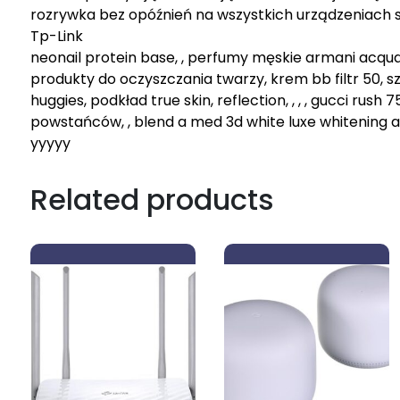
rozrywka bez opóźnień na wszystkich urządzeniach st
Tp-Link
neonail protein base, , perfumy męskie armani acqua 
produkty do oczyszczania twarzy, krem bb filtr 50, 
huggies, podkład true skin, reflection, , , , gucci rush
powstańców, , blend a med 3d white luxe whitening ac
yyyyy
Related products