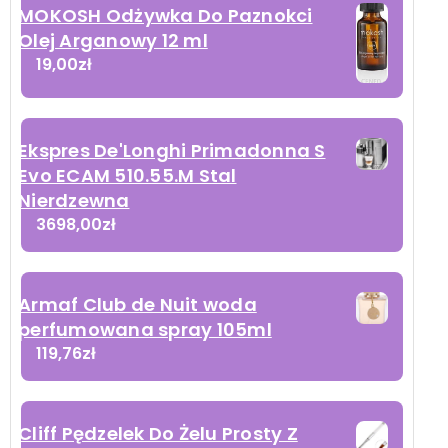
MOKOSH Odżywka Do Paznokci
Olej Arganowy 12 ml
19,00
zł
Ekspres De'Longhi Primadonna S
Evo ECAM 510.55.M Stal
Nierdzewna
3698,00
zł
Armaf Club de Nuit woda
perfumowana spray 105ml
119,76
zł
Cliff Pędzelek Do Żelu Prosty Z