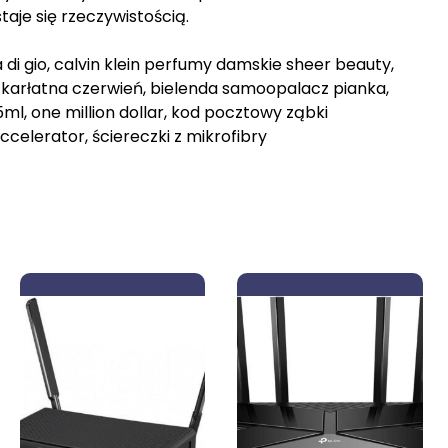
aje się rzeczywistością.
di gio, calvin klein perfumy damskie sheer beauty,
szkarłatna czerwień, bielenda samoopalacz pianka,
 75ml, one million dollar, kod pocztowy ząbki
celerator, ściereczki z mikrofibry