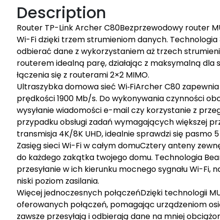
Description
Router TP-Link Archer C80Bezprzewodowy router 
Wi-Fi dzięki trzem strumieniom danych. Technologia
odbierać dane z wykorzystaniem aż trzech strumieni
routerem idealną parę, działając z maksymalną dla s
łączenia się z routerami 2×2 MIMO.
Ultraszybka domowa sieć Wi‑FiArcher C80 zapewnia dos
prędkości 1900 Mb/s. Do wykonywania czynności obcią
wysyłanie wiadomości e-mail czy korzystanie z prze
przypadku obsługi zadań wymagających większej prze
transmisja 4K/8K UHD, idealnie sprawdzi się pasmo 
Zasięg sieci Wi-Fi w całym domuCztery anteny zewnę
do każdego zakątka twojego domu. Technologia Bea
przesyłanie w ich kierunku mocnego sygnału Wi-Fi, nawe
niski poziom zasilania.
Więcej jednoczesnych połączeńDzięki technologii 
oferowanych połączeń, pomagając urządzeniom osią
zawsze przesyłają i odbierają dane na mniej obci