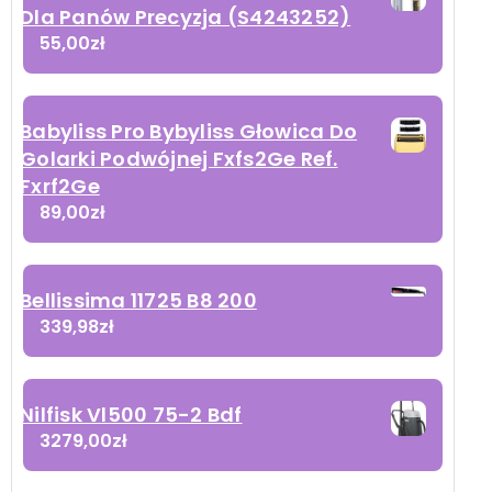
Dla Panów Precyzja (S4243252)
55,00
zł
Babyliss Pro Bybyliss Głowica Do
Golarki Podwójnej Fxfs2Ge Ref.
Fxrf2Ge
89,00
zł
Bellissima 11725 B8 200
339,98
zł
Nilfisk Vl500 75-2 Bdf
3279,00
zł