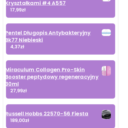
Kryształkami #4 A557
17,99
zł
Pentel Długopis Antybakteryjny
Bk77 Niebieski
4,37
zł
Miraculum Collagen Pro-Skin
Booster peptydowy regeneracyjny
30ml
27,99
zł
Russell Hobbs 22570-56 Fiesta
189,00
zł