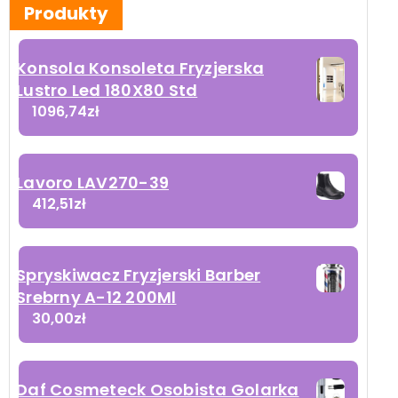
Produkty
Konsola Konsoleta Fryzjerska
Lustro Led 180X80 Std
1096,74
zł
Lavoro LAV270-39
412,51
zł
Spryskiwacz Fryzjerski Barber
Srebrny A-12 200Ml
30,00
zł
Daf Cosmeteck Osobista Golarka