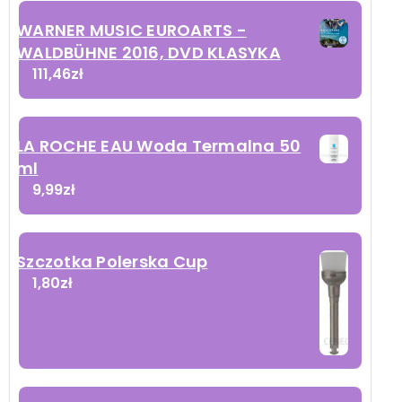
WARNER MUSIC EUROARTS -
WALDBÜHNE 2016, DVD KLASYKA
111,46
zł
LA ROCHE EAU Woda Termalna 50
ml
9,99
zł
Szczotka Polerska Cup
1,80
zł