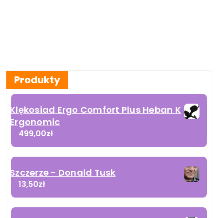
Produkty
Klękosiad Ergo Comfort Plus Heban K
Ergonomic
499,00
zł
Szczerze - Donald Tusk
13,50
zł