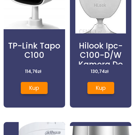
TP-Link Tapo
Hilook Ipc-
C100
C100-D/W
Kamera Do
114,76
zł
Monitoringu (1
130,74
zł
Mp Obiektyw 2
Kup
Kup
8 – 12mm Vf
Indoor 10 M Ir)