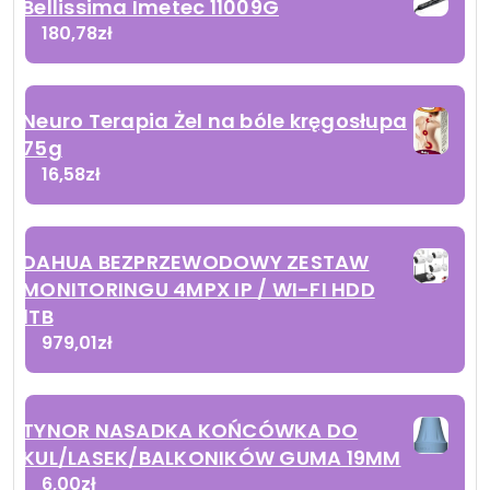
Bellissima Imetec 11009G
180,78
zł
Neuro Terapia Żel na bóle kręgosłupa
75g
16,58
zł
DAHUA BEZPRZEWODOWY ZESTAW
MONITORINGU 4MPX IP / WI-FI HDD
1TB
979,01
zł
TYNOR NASADKA KOŃCÓWKA DO
KUL/LASEK/BALKONIKÓW GUMA 19MM
6,00
zł