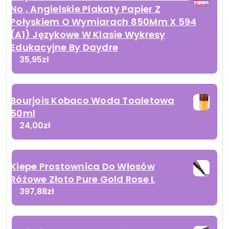
No , Angielskie Plakaty Papier Z
Połyskiem O Wymiarach 850Mm X 594
(A1) Językowe W Klasie Wykresy
Edukacyjne By Daydre
35,95
zł
Bourjois Kobaco Woda Toaletowa
50ml
24,00
zł
Kiepe Prostownica Do Włosów
Różowe Złoto Pure Gold Rose L
397,88
zł