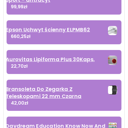
99,99
zł
Epson Uchwyt ścienny ELPMB62
660,25
zł
Aurovitas Lipiforma Plus 30Kaps.
22,70
zł
Bransoleta Do Zegarka Z
Teleskopami 22 mm Czarna
42,00
zł
Daydream Education Know Now And