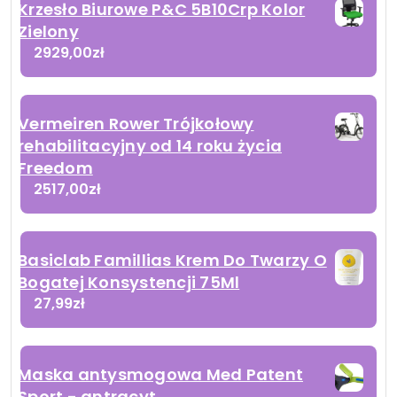
Krzesło Biurowe P&C 5B10Crp Kolor
Zielony
2929,00
zł
Vermeiren Rower Trójkołowy
rehabilitacyjny od 14 roku życia
Freedom
2517,00
zł
Basiclab Famillias Krem Do Twarzy O
Bogatej Konsystencji 75Ml
27,99
zł
Maska antysmogowa Med Patent
Sport - antracyt