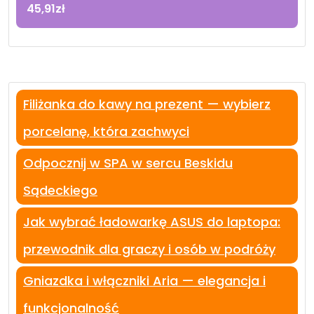
45,91
zł
Filiżanka do kawy na prezent — wybierz
porcelanę, która zachwyci
Odpocznij w SPA w sercu Beskidu
Sądeckiego
Jak wybrać ładowarkę ASUS do laptopa:
przewodnik dla graczy i osób w podróży
Gniazdka i włączniki Aria — elegancja i
funkcjonalność