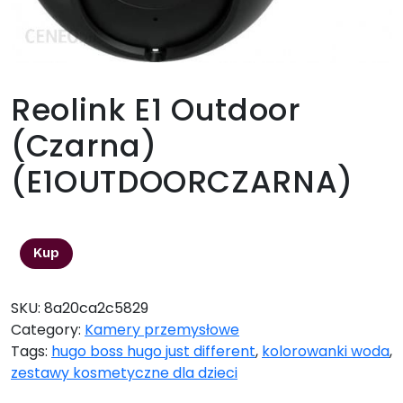
Reolink E1 Outdoor
(Czarna)
(E1OUTDOORCZARNA)
648,00
zł
Kup
SKU:
8a20ca2c5829
Category:
Kamery przemysłowe
Tags:
hugo boss hugo just different
,
kolorowanki woda
,
zestawy kosmetyczne dla dzieci