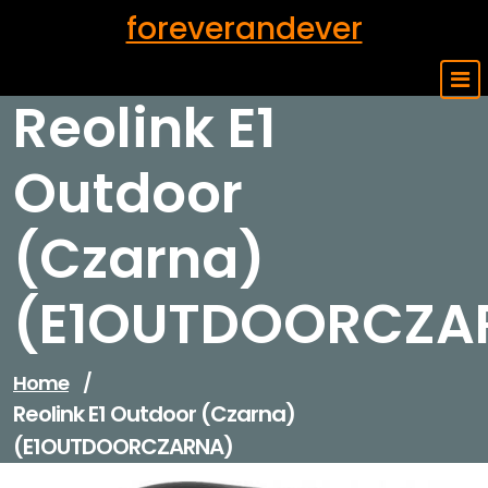
Skip
foreverandever
to
content
Reolink E1
Outdoor
(Czarna)
(E1OUTDOORCZA
Home
/
Reolink E1 Outdoor (Czarna)
(E1OUTDOORCZARNA)