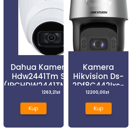
Dahua Kamera Ip Ipc
Kamera
Hdw2441Tm S 0280B
Hikvision Ds-
(IPCHDW2441TMS0280B)
2Df8C442Ixs-
1263,21
zł
Ael(T5)
12200,00
zł
Acusense Ultra
Kup
Kup
Darkfighter