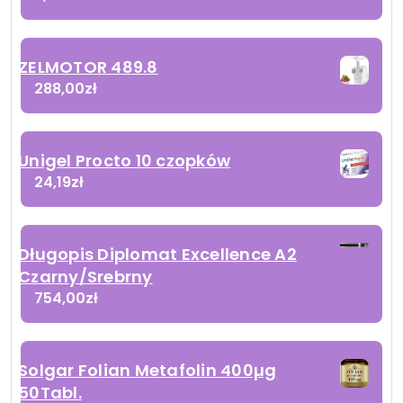
ZELMOTOR 489.8
288,00
zł
Unigel Procto 10 czopków
24,19
zł
Długopis Diplomat Excellence A2
Czarny/Srebrny
754,00
zł
Solgar Folian Metafolin 400µg
50Tabl.