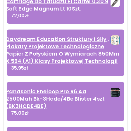
Cartridge Do Tatuażu El Cartel 0.30 9
Soft Edge Magnum Lt 10Szt.
72,00
zł
Daydream Education Struktury I Siły ,
Plakaty Projektowe Technologiczne
Papier Z Połyskiem O Wymiarach 850Mm
X 594 (A1) Klasy Projektowej Technologii
35,95
zł
Panasonic Eneloop Pro R6 Aa
2500Mah Bk-3Hcde/4Be Blister 4szt
(BK3HCDE4BE)
75,00
zł