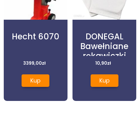
Hecht 6070
DONEGAL
Bawełniane
rękawiczki
3399,00
zł
kosmetyczne
10,90
zł
Body and Care
Kup
Kup
1 para