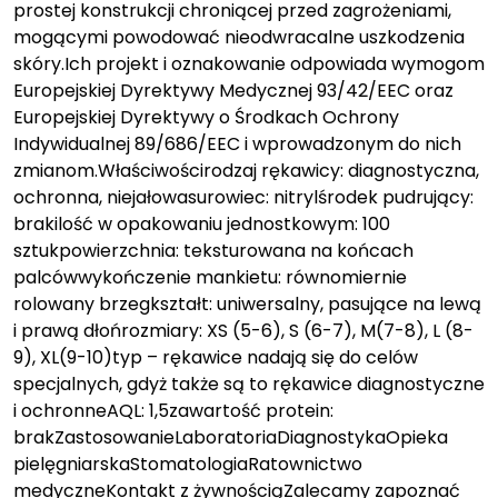
prostej konstrukcji chroniącej przed zagrożeniami,
mogącymi powodować nieodwracalne uszkodzenia
skóry.Ich projekt i oznakowanie odpowiada wymogom
Europejskiej Dyrektywy Medycznej 93/42/EEC oraz
Europejskiej Dyrektywy o Środkach Ochrony
Indywidualnej 89/686/EEC i wprowadzonym do nich
zmianom.Właściwościrodzaj rękawicy: diagnostyczna,
ochronna, niejałowasurowiec: nitrylśrodek pudrujący:
brakilość w opakowaniu jednostkowym: 100
sztukpowierzchnia: teksturowana na końcach
palcówwykończenie mankietu: równomiernie
rolowany brzegkształt: uniwersalny, pasujące na lewą
i prawą dłońrozmiary: XS (5-6), S (6-7), M(7-8), L (8-
9), XL(9-10)typ – rękawice nadają się do celów
specjalnych, gdyż także są to rękawice diagnostyczne
i ochronneAQL: 1,5zawartość protein:
brakZastosowanieLaboratoriaDiagnostykaOpieka
pielęgniarskaStomatologiaRatownictwo
medyczneKontakt z żywnościąZalecamy zapoznać