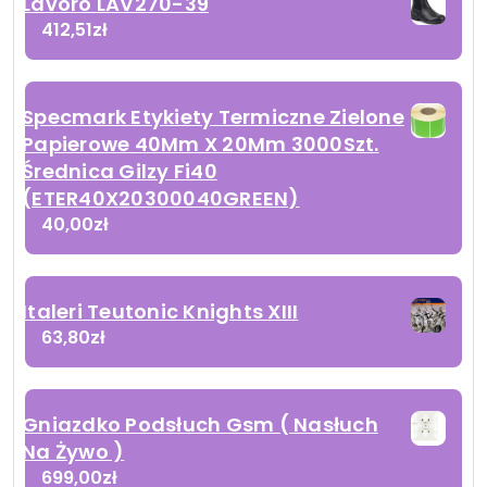
Lavoro LAV270-39
412,51
zł
Specmark Etykiety Termiczne Zielone
Papierowe 40Mm X 20Mm 3000Szt.
Średnica Gilzy Fi40
(ETER40X20300040GREEN)
40,00
zł
Italeri Teutonic Knights XIII
63,80
zł
Gniazdko Podsłuch Gsm ( Nasłuch
Na Żywo )
699,00
zł