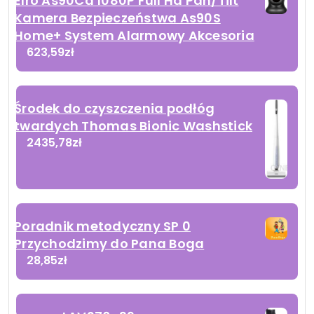
Elro As90Ca 1080P Full Hd Pan/Tilt
Kamera Bezpieczeństwa As90S
Home+ System Alarmowy Akcesoria
623,59
zł
Środek do czyszczenia podłóg
twardych Thomas Bionic Washstick
2435,78
zł
Poradnik metodyczny SP 0
Przychodzimy do Pana Boga
28,85
zł