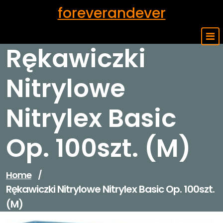
Skip
foreverandever
to
content
Rękawiczki
Nitrylowe
Nitrylex Basic
Op. 100szt. (M)
Home
/
Rękawiczki Nitrylowe Nitrylex Basic Op. 100szt.
(M)