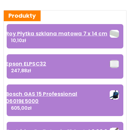
Produkty
Roy Płytka szklana matowa 7 x 14 cm
10,10
zł
Epson ELPSC32
247,88
zł
Bosch GAS 15 Professional
06019E5000
605,00
zł