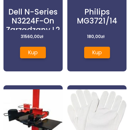
Dell N-Series
Philips
N3224F-On
MG3721/14
Zarządzany L2
Gigabit
31560,00
zł
180,00
zł
Ethernet
Kup
Kup
(10/100/1000)
1U Czarny
(210ASQH)