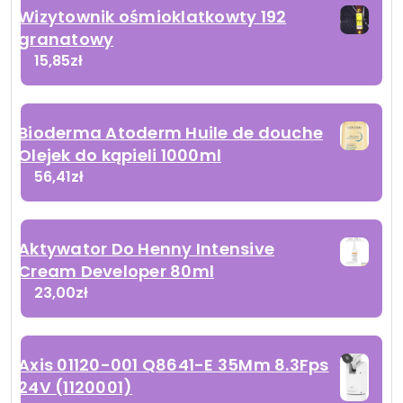
Wizytownik ośmioklatkowty 192
granatowy
15,85
zł
Bioderma Atoderm Huile de douche
Olejek do kąpieli 1000ml
56,41
zł
Aktywator Do Henny Intensive
Cream Developer 80ml
23,00
zł
Axis 01120-001 Q8641-E 35Mm 8.3Fps
24V (1120001)