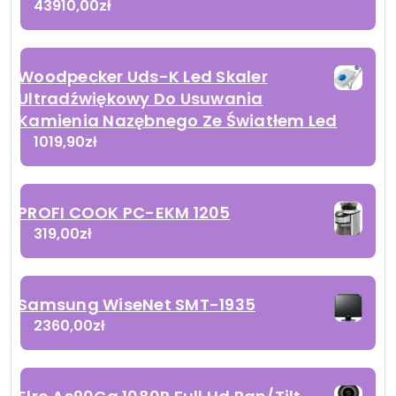
43910,00
zł
Woodpecker Uds-K Led Skaler
Ultradźwiękowy Do Usuwania
Kamienia Nazębnego Ze Światłem Led
1019,90
zł
PROFI COOK PC-EKM 1205
319,00
zł
Samsung WiseNet SMT-1935
2360,00
zł