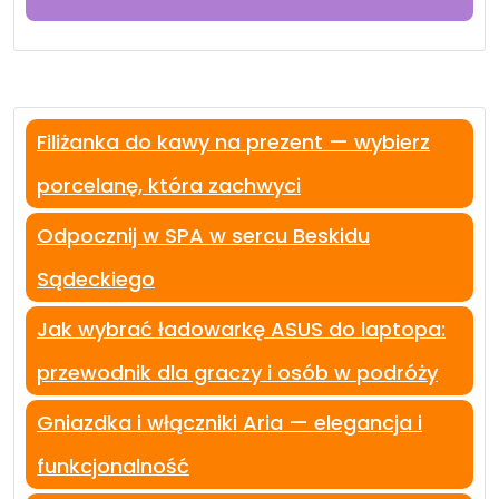
Filiżanka do kawy na prezent — wybierz
porcelanę, która zachwyci
Odpocznij w SPA w sercu Beskidu
Sądeckiego
Jak wybrać ładowarkę ASUS do laptopa:
przewodnik dla graczy i osób w podróży
Gniazdka i włączniki Aria — elegancja i
funkcjonalność