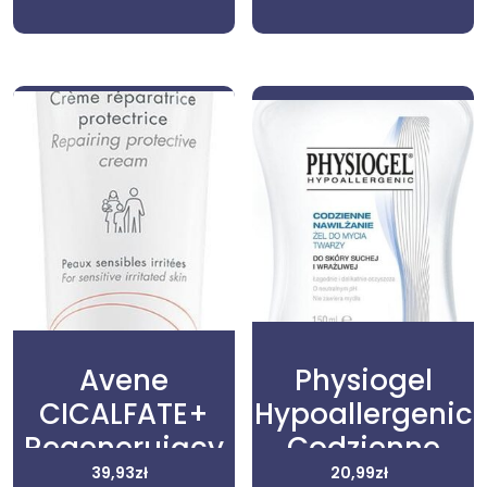
Avene
Physiogel
CICALFATE+
Hypoallergenic
Regenerujący
Codzienne
krem ochronny
39,93
zł
nawilżanie Żel
20,99
zł