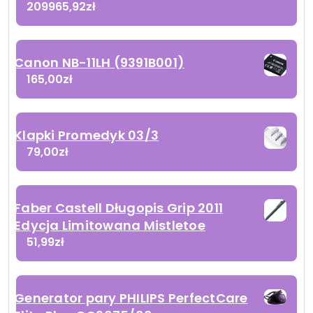
209965,92
zł
Canon NB-11LH (9391B001)
165,00
zł
Klapki Promedyk 03/3
79,00
zł
Faber Castell Długopis Grip 2011
Edycja Limitowana Mistletoe
51,99
zł
Generator pary PHILIPS PerfectCare