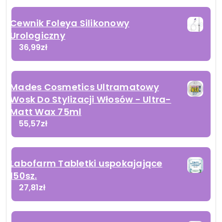
Cewnik Foleya Silikonowy
Urologiczny
36,99
zł
Mades Cosmetics Ultramatowy
Wosk Do Stylizacji Włosów - Ultra-
Matt Wax 75ml
55,57
zł
Labofarm Tabletki uspokajające
150sz.
27,81
zł