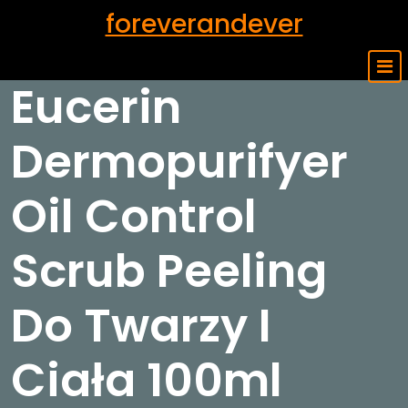
Skip
foreverandever
to
content
Eucerin
Dermopurifyer
Oil Control
Scrub Peeling
Do Twarzy I
Ciała 100ml