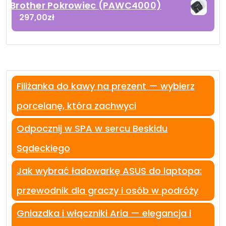
Brother Pokrowiec (PAWC4000)
297,00
zł
Filiżanka do kawy na prezent — wybierz
porcelanę, która zachwyci
Odpocznij w SPA w sercu Beskidu
Sądeckiego
Jak wybrać ładowarkę ASUS do laptopa:
przewodnik dla graczy i osób w podróży
Gniazdka i włączniki Aria — elegancja i