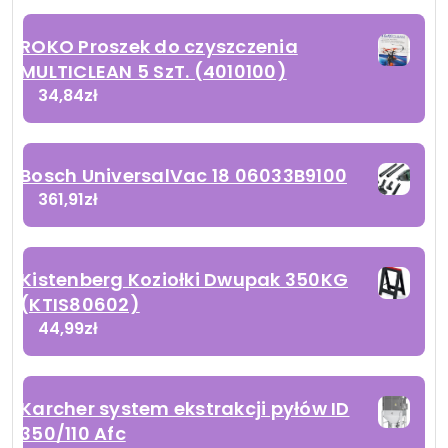
ROKO Proszek do czyszczenia
MULTICLEAN 5 SzT. (4010100)
34,84
zł
Bosch UniversalVac 18 06033B9100
361,91
zł
Kistenberg Koziołki Dwupak 350KG
(KTIS80602)
44,99
zł
Karcher system ekstrakcji pyłów ID
350/110 Afc