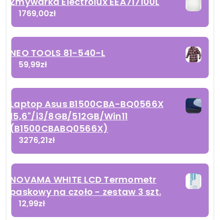
Zmywarka Electrolux EEA717100L
1769,00
zł
NEO TOOLS 81-540-L
59,99
zł
Laptop Asus B1500CBA-BQ0566X
15,6"/i3/8GB/512GB/Win11
(B1500CBABQ0566X)
3276,21
zł
NOVAMA WHITE LCD Termometr
paskowy na czoło - zestaw 3 szt.
12,99
zł