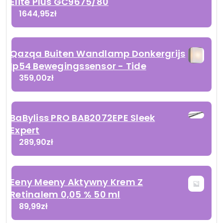
Elite Plus GC9675/80
1644,95
zł
Qazqa Buiten Wandlamp Donkergrijs
Ip54 Bewegingssensor - Tide
359,00
zł
BaByliss PRO BAB2072EPE Sleek
Expert
289,90
zł
Eeny Meeny Aktywny Krem Z
Retinalem 0,05 % 50 ml
89,99
zł