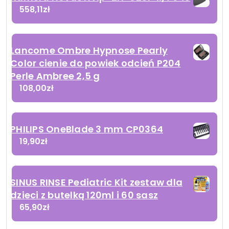
558,11
zł
Lancome Ombre Hypnose Pearly
Color cienie do powiek odcień P204
Perle Ambree 2,5 g
108,00
zł
PHILIPS OneBlade 3 mm CP0364
19,90
zł
SINUS RINSE Pediatric Kit zestaw dla
dzieci z butelką 120ml i 60 sasz
65,90
zł