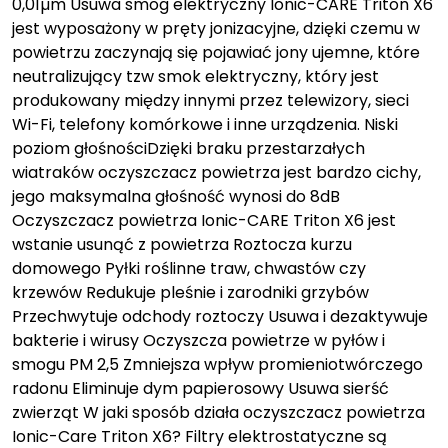
0,01µm Usuwa smog elektryczny Ionic-CARE Triton X6
jest wyposażony w pręty jonizacyjne, dzięki czemu w
powietrzu zaczynają się pojawiać jony ujemne, które
neutralizujący tzw smok elektryczny, który jest
produkowany między innymi przez telewizory, sieci
Wi-Fi, telefony komórkowe i inne urządzenia. Niski
poziom głośnościDzięki braku przestarzałych
wiatraków oczyszczacz powietrza jest bardzo cichy,
jego maksymalna głośność wynosi do 8dB
Oczyszczacz powietrza Ionic-CARE Triton X6 jest
wstanie usunąć z powietrza Roztocza kurzu
domowego Pyłki roślinne traw, chwastów czy
krzewów Redukuje pleśnie i zarodniki grzybów
Przechwytuje odchody roztoczy Usuwa i dezaktywuje
bakterie i wirusy Oczyszcza powietrze w pyłów i
smogu PM 2,5 Zmniejsza wpływ promieniotwórczego
radonu Eliminuje dym papierosowy Usuwa sierść
zwierząt W jaki sposób działa oczyszczacz powietrza
Ionic-Care Triton X6? Filtry elektrostatyczne są