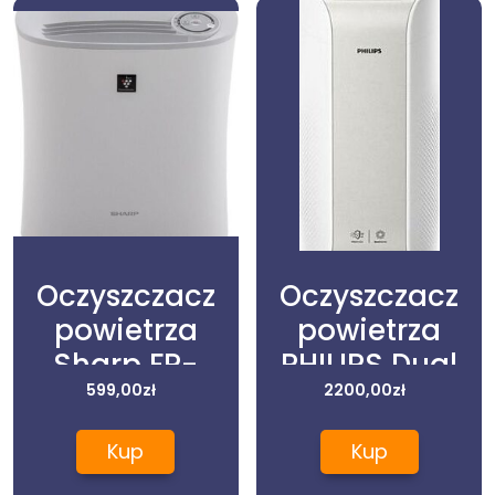
Oczyszczacz
Oczyszczacz
powietrza
powietrza
Sharp FP-
PHILIPS Dual
F30EU-H
599,00
zł
2200,00
Scan
zł
AC3055/50
Kup
Kup