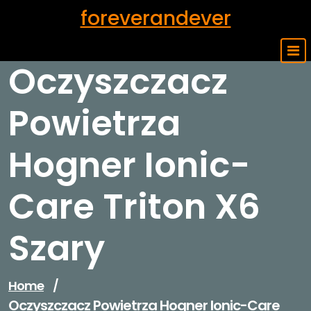
Skip
foreverandever
to
content
Oczyszczacz
Powietrza
Hogner Ionic-
Care Triton X6
Szary
Home
/
Oczyszczacz Powietrza Hogner Ionic-Care