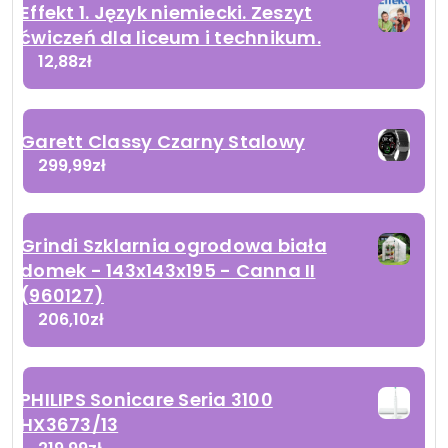
Effekt 1. Język niemiecki. Zeszyt
ćwiczeń dla liceum i technikum.
12,88
zł
Garett Classy Czarny Stalowy
299,99
zł
Grindi Szklarnia ogrodowa biała
domek - 143x143x195 - Canna II
(960127)
206,10
zł
PHILIPS Sonicare Seria 3100
HX3673/13