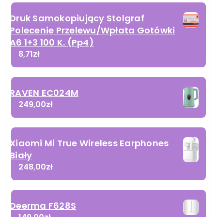
Druk Samokopiujący Stolgraf
Polecenie Przelewu/Wpłata Gotówki
A6 1+3 100 K. (Pp4)
8,71
zł
RAVEN EC024M
249,00
zł
Xiaomi Mi True Wireless Earphones
Biały
248,00
zł
Deerma F628S