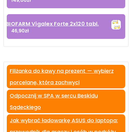
149,00
zł
BIOFARM Vigalex Forte 2x120 tabl.
46,90
zł
Filiżanka do kawy na prezent — wybierz
porcelanę, która zachwyci
Odpocznij w SPA w sercu Beskidu
Sądeckiego
Jak wybrać ładowarkę ASUS do laptopa:
przewodnik dla graczy i osób w podróży