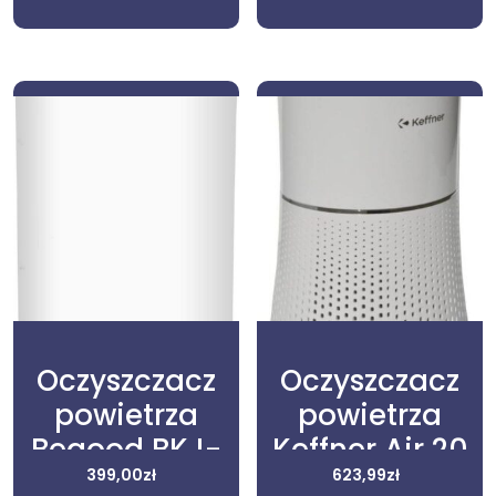
Oczyszczacz
Oczyszczacz
powietrza
powietrza
Begood BKJ-
Keffner Air 20
399,00
215
zł
82391685
623,99
zł