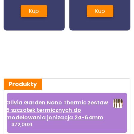
Kup
Kup
Produkty
Olivia Garden Nano Thermic zestaw
5 szczotek termicznych do
modelowania jonizacja 24-64mm
372,00
zł