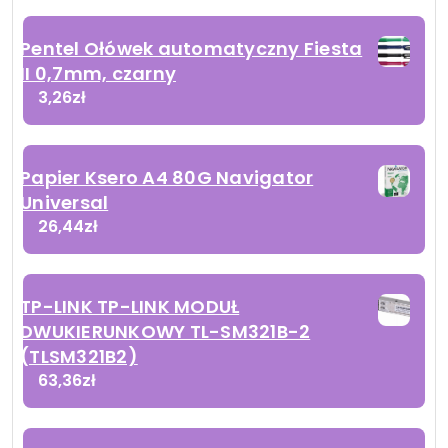
Pentel Ołówek automatyczny Fiesta
II 0,7mm, czarny
3,26
zł
Papier Ksero A4 80G Navigator
Universal
26,44
zł
TP-LINK TP-LINK MODUŁ
DWUKIERUNKOWY TL-SM321B-2
(TLSM321B2)
63,36
zł