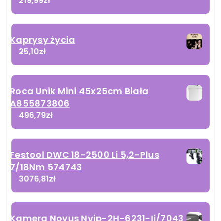
219,99
zł
Kaprysy życia
25,10
zł
Roca Unik Mini 45x25cm Biała
A855873806
496,79
zł
Festool DWC 18-2500 Li 5,2-Plus
7/18Nm 574743
3076,81
zł
Kamera Novus Nvip-2H-6231-Ii/7043