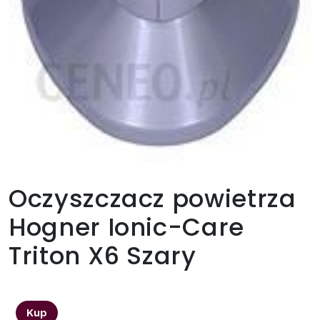
Oczyszczacz powietrza
Hogner Ionic-Care
Triton X6 Szary
760,00
zł
Kup