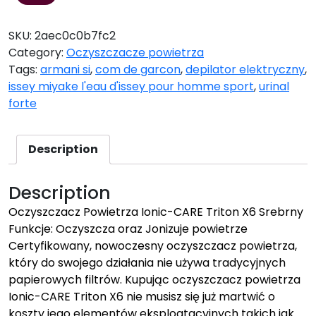
SKU:
2aec0c0b7fc2
Category:
Oczyszczacze powietrza
Tags:
armani si
,
com de garcon
,
depilator elektryczny
,
issey miyake l'eau d'issey pour homme sport
,
urinal
forte
Description
Description
Oczyszczacz Powietrza Ionic-CARE Triton X6 Srebrny
Funkcje: Oczyszcza oraz Jonizuje powietrze
Certyfikowany, nowoczesny oczyszczacz powietrza,
który do swojego działania nie używa tradycyjnych
papierowych filtrów. Kupując oczyszczacz powietrza
Ionic-CARE Triton X6 nie musisz się już martwić o
koszty jego elementów eksploatacyjnych takich jak