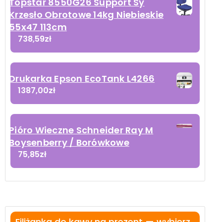
Topstar 8550G26 Support Sy
Krzesło Obrotowe 14kg Niebieskie
55x47 113cm
738,59
zł
Drukarka Epson EcoTank L4266
1387,00
zł
Pióro Wieczne Schneider Ray M
Boysenberry / Borówkowe
75,85
zł
Filiżanka do kawy na prezent — wybierz