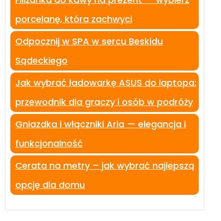
porcelanę, która zachwyci
Odpocznij w SPA w sercu Beskidu
Sądeckiego
Jak wybrać ładowarkę ASUS do laptopa:
przewodnik dla graczy i osób w podróży
Gniazdka i włączniki Aria — elegancja i
funkcjonalność
Cerata na metry – jak wybrać najlepszą
opcję dla domu