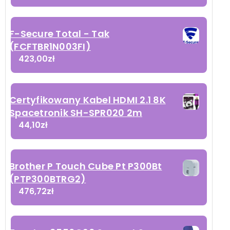
ji
F-Secure Total - Tak
(FCFTBR1N003FI)
423,00
zł
)
Certyfikowany Kabel HDMI 2.1 8K
Spacetronik SH-SPR020 2m
44,10
zł
Brother P Touch Cube Pt P300Bt
(PTP300BTRG2)
476,72
zł