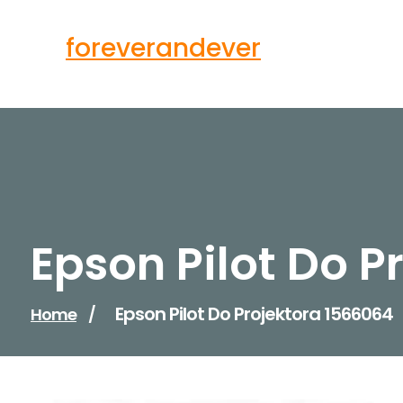
Skip
to
foreverandever
content
Epson Pilot Do P
Epson Pilot Do Projektora 1566064
Home
/