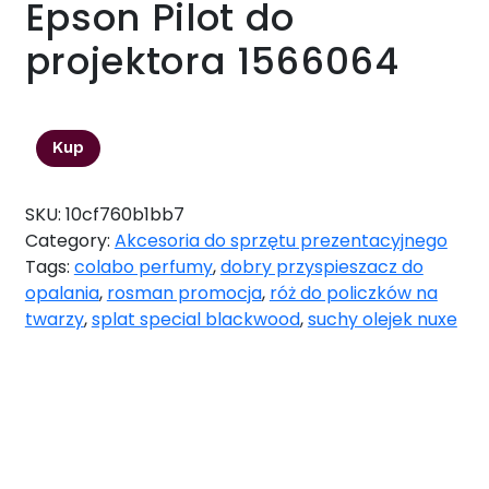
Epson Pilot do
projektora 1566064
119,00
zł
Kup
SKU:
10cf760b1bb7
Category:
Akcesoria do sprzętu prezentacyjnego
Tags:
colabo perfumy
,
dobry przyspieszacz do
opalania
,
rosman promocja
,
róż do policzków na
twarzy
,
splat special blackwood
,
suchy olejek nuxe