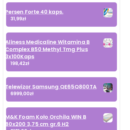
Persen Forte 40 kaps.
31,99
zł
Aliness Medicaline Witamina B
Complex B50 Methyl Tmg Plus
3x100Kaps
198,42
zł
Telewizor Samsung QE65Q800TA
6999,00
zł
M&K Foam Koło Orchila WIN B
80x200 3,75 cm gr.6 H2