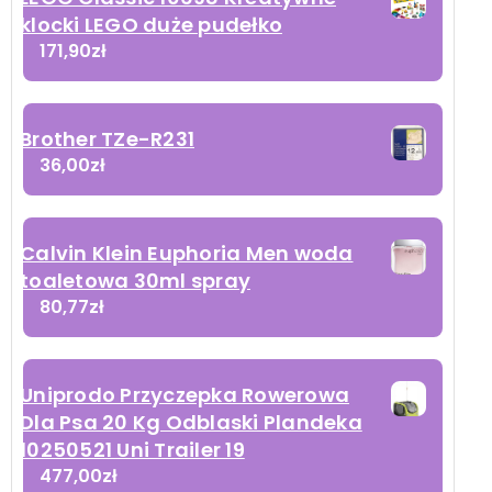
klocki LEGO duże pudełko
171,90
zł
Brother TZe-R231
36,00
zł
Calvin Klein Euphoria Men woda
toaletowa 30ml spray
80,77
zł
Uniprodo Przyczepka Rowerowa
Dla Psa 20 Kg Odblaski Plandeka
10250521 Uni Trailer 19
477,00
zł