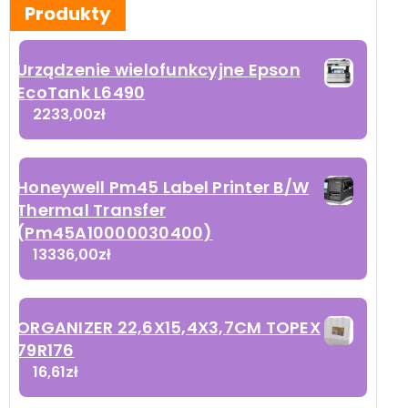
Produkty
Urządzenie wielofunkcyjne Epson
EcoTank L6490
2233,00
zł
Honeywell Pm45 Label Printer B/W
Thermal Transfer
(Pm45A10000030400)
13336,00
zł
ORGANIZER 22,6X15,4X3,7CM TOPEX
79R176
16,61
zł