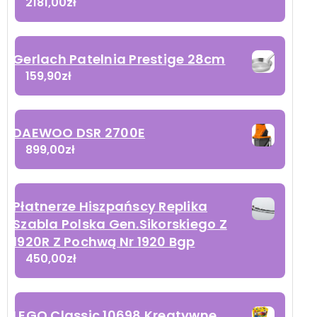
2181,00
zł
Gerlach Patelnia Prestige 28cm
159,90
zł
DAEWOO DSR 2700E
899,00
zł
Płatnerze Hiszpańscy Replika
Szabla Polska Gen.Sikorskiego Z
1920R Z Pochwą Nr 1920 Bgp
450,00
zł
LEGO Classic 10698 Kreatywne