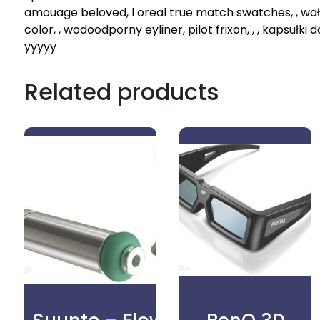
amouage beloved, l oreal true match swatches, , wałk
color, , wodoodporny eyliner, pilot frixon, , , kapsułki
yyyyy
Related products