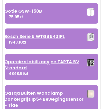
Gotie GSW-150B
75,95
zł
Bosch Serie 6 WTG86401PL
1943,10
zł
Oparcie stabilizacyjne TARTA 5V
Standard
4848,99
zł
Qazqa Buiten Wandlamp
Donkergrijs Ip54 Bewegingssensor
- Tide