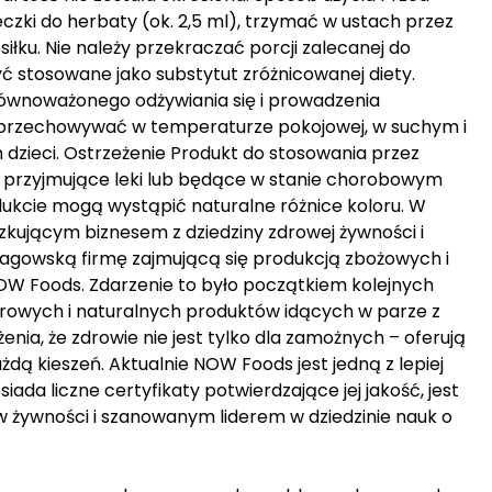
zki do herbaty (ok. 2,5 ml), trzymać w ustach przez
łku. Nie należy przekraczać porcji zalecanej do
ć stosowane jako substytut zróżnicowanej diety.
ównoważonego odżywiania się i prowadzenia
 przechowywać w temperaturze pokojowej, w suchym i
dzieci. Ostrzeżenie Produkt do stosowania przez
y przyjmujące leki lub będące w stanie chorobowym
ukcie mogą wystąpić naturalne różnice koloru. W
czkującym biznesem z dziedziny zdrowej żywności i
icagowską firmę zajmującą się produkcją zbożowych i
NOW Foods. Zdarzenie to było początkiem kolejnych
wych i naturalnych produktów idących w parze z
nia, że zdrowie nie jest tylko dla zamożnych – oferują
żdą kieszeń. Aktualnie NOW Foods jest jedną z lepiej
da liczne certyfikaty potwierdzające jej jakość, jest
 żywności i szanowanym liderem w dziedzinie nauk o