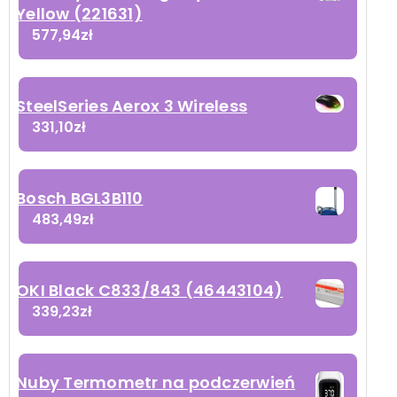
Yellow (221631)
577,94
zł
SteelSeries Aerox 3 Wireless
331,10
zł
Bosch BGL3B110
483,49
zł
OKI Black C833/843 (46443104)
339,23
zł
Nuby Termometr na podczerwień