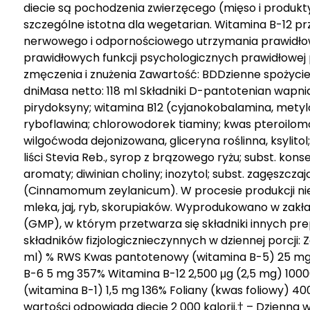
diecie są pochodzenia zwierzęcego (mięso i produkt
szczególne istotna dla wegetarian. Witamina B-12 pr
nerwowego i odpornościowego utrzymania prawidł
prawidłowych funkcji psychologicznych prawidłowej 
zmęczenia i znużenia Zawartość: BDDzienne spożycie:
dniMasa netto: 118 ml Składniki D-pantotenian wapn
pirydoksyny; witamina B12 (cyjanokobalamina, mety
ryboflawina; chlorowodorek tiaminy; kwas pteroilom
wilgoćwoda dejonizowana, gliceryna roślinna, ksylitol
liści Stevia Reb., syrop z brązowego ryżu; subst. kon
aromaty; diwinian choliny; inozytol; subst. zagęszcza
(Cinnamomum zeylanicum). W procesie produkcji nie u
mleka, jaj, ryb, skorupiaków. Wyprodukowano w zakł
(GMP), w którym przetwarza się składniki innych pr
składników fizjologicznieczynnych w dziennej porcji: 
ml) % RWS Kwas pantotenowy (witamina B-5) 25 mg
B-6 5 mg 357% Witamina B-12 2,500 μg (2,5 mg) 1000
(witamina B-1) 1,5 mg 136% Foliany (kwas foliowy) 40
wartości odpowiada diecie 2 000 kalorii.† – Dzienna 