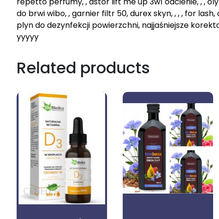
repetto perfumy, , astor lift me up 3w1 odcienie, ,
do brwi wibo, , garnier filtr 50, durex skyn, , , , for 
plyn do dezynfekcji powierzchni, najjaśniejsze korekt
yyyyy
Related products