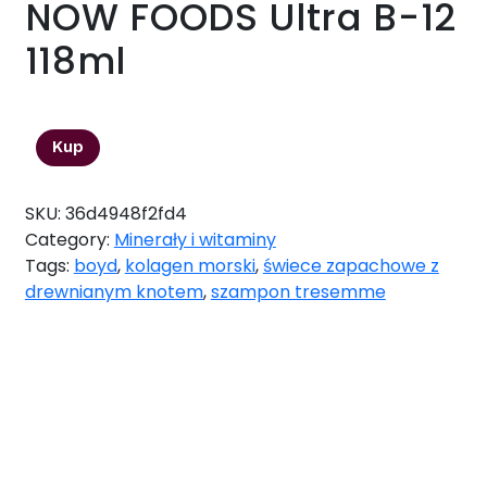
NOW FOODS Ultra B-12
118ml
43,89
zł
Kup
SKU:
36d4948f2fd4
Category:
Minerały i witaminy
Tags:
boyd
,
kolagen morski
,
świece zapachowe z
drewnianym knotem
,
szampon tresemme