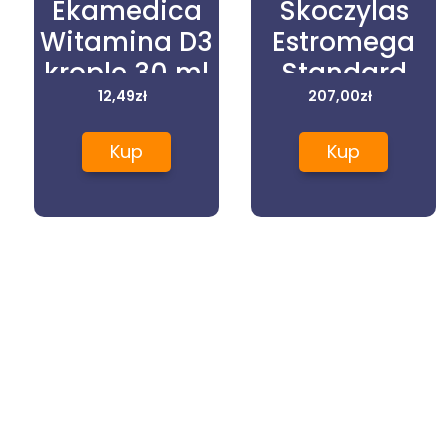
Ekamedica
Skoczylas
Witamina D3
Estromega
krople 30 ml
Standard
12,49
zł
3x250Ml
207,00
zł
Kup
Kup