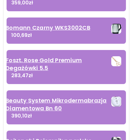
359,00
zł
Bomann Czarny WKS3002CB
100,69
zł
Foszt. Rose Gold Premium
Degażówki 5.5
283,47
zł
Beauty System Mikrodermabrazja
Diamentowa Bn 60
390,10
zł