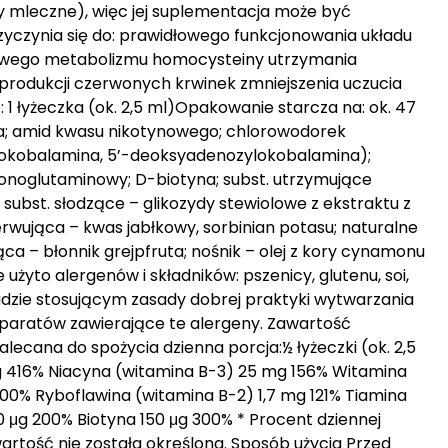
y mleczne), więc jej suplementacja może być
zyczynia się do: prawidłowego funkcjonowania układu
owego metabolizmu homocysteiny utrzymania
produkcji czerwonych krwinek zmniejszenia uczucia
 1 łyżeczka (ok. 2,5 ml)Opakowanie starcza na: ok. 47
ia; amid kwasu nikotynowego; chlorowodorek
lokobalamina, 5’-deoksyadenozylokobalamina);
onoglutaminowy; D-biotyna; subst. utrzymujące
; subst. słodzące – glikozydy stewiolowe z ekstraktu z
serwująca – kwas jabłkowy, sorbinian potasu; naturalne
jąca – błonnik grejpfruta; nośnik – olej z kory cynamonu
żyto alergenów i składników: pszenicy, glutenu, soi,
adzie stosującym zasady dobrej praktyki wytwarzania
eparatów zawierające te alergeny. Zawartość
Zalecana do spożycia dzienna porcja:½ łyżeczki (ok. 2,5
 416% Niacyna (witamina B-3) 25 mg 156% Witamina
00% Ryboflawina (witamina B-2) 1,7 mg 121% Tiamina
0 μg 200% Biotyna 150 μg 300% * Procent dziennej
wartość nie została określona. Sposób użycia Przed