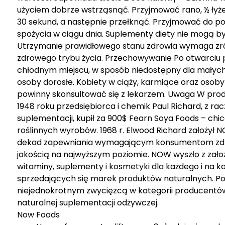
użyciem dobrze wstrząsnąć. Przyjmować rano, ½ łyżec
30 sekund, a następnie przełknąć. Przyjmować do posi
spożycia w ciągu dnia. Suplementy diety nie mogą by
Utrzymanie prawidłowego stanu zdrowia wymaga zr
zdrowego trybu życia. Przechowywanie Po otwarciu
chłodnym miejscu, w sposób niedostępny dla małych 
osoby dorosłe. Kobiety w ciąży, karmiące oraz osob
powinny skonsultować się z lekarzem. Uwaga W prod
1948 roku przedsiębiorca i chemik Paul Richard, z ra
suplementacji, kupił za 900$ Fearn Soya Foods – ch
roślinnych wyrobów. 1968 r. Elwood Richard założył 
dekad zapewniania wymagającym konsumentom zdro
jakością na najwyższym poziomie. NOW wyszło z założe
witaminy, suplementy i kosmetyki dla każdego i na ka
sprzedających się marek produktów naturalnych. Posia
niejednokrotnym zwycięzcą w kategorii producentów
naturalnej suplementacji odżywczej.
Now Foods