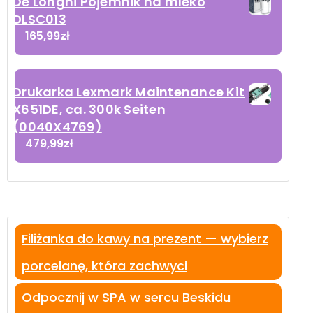
De'Longhi Pojemnik na mleko
DLSC013
165,99
zł
Drukarka Lexmark Maintenance Kit
X651DE, ca. 300k Seiten
(0040X4769)
479,99
zł
Filiżanka do kawy na prezent — wybierz
porcelanę, która zachwyci
Odpocznij w SPA w sercu Beskidu