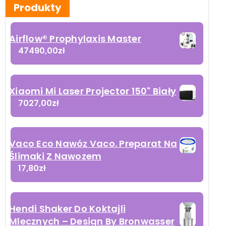
Produkty
Airflow® Prophylaxis Master
47490,00
zł
Xiaomi Mi Laser Projector 150" Biały
7027,00
zł
Vaco Eco Nawóz Vaco. Preparat Na
Ślimaki Z Nawozem
17,80
zł
Hendi Shaker Do Koktajli
Mlecznych – Design By Bronwasser