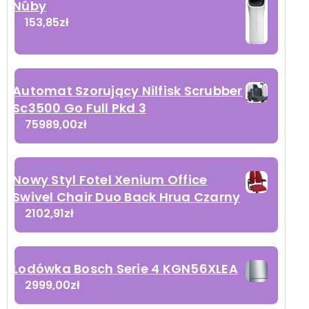
Nûby
153,85
zł
Automat Szorujący Nilfisk Scrubber
Sc3500 Go Full Pkd 3
75989,00
zł
Nowy Styl Fotel Xenium Office
Swivel Chair Duo Back Hrua Czarny
2102,91
zł
Lodówka Bosch Serie 4 KGN56XLEA
2999,00
zł