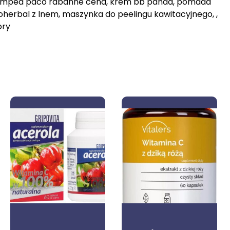
 , olympea paco rabanne cena, krem bb panda, pomada
lash, oherbal z lnem, maszynka do peelingu kawitacyjnego, ,
ory