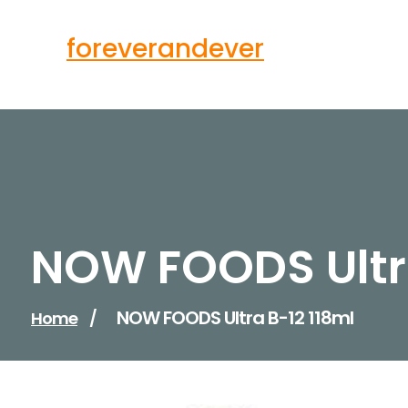
Skip
to
foreverandever
content
NOW FOODS Ultra
NOW FOODS Ultra B-12 118ml
Home
/