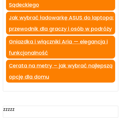
Sądeckiego
Jak wybrać ładowarkę ASUS do laptopa:
przewodnik dla graczy i osób w podróży
Gniazdka i włączniki Aria — elegancja i
funkcjonalność
Cerata na metry – jak wybrać najlepszą
opcję dla domu
zzzzz