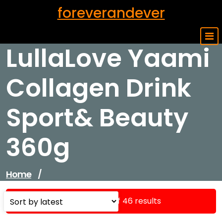
Skip
foreverandever
to
content
LullaLove Yaami
Collagen Drink
Sport& Beauty
360g
Home
/
Showing 1–16 of 46 results