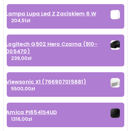
Lampa Lupa Led Z Zaciskiem 6 W
204,51
zł
Logitech G502 Hero Czarna (910-
005470)
239,00
zł
Viewsonic X1 (766907015881)
5500,00
zł
Amica PI6541S4UD
1316,00
zł