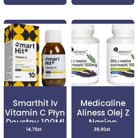
Smarthit Iv
Medicaline
Vitamin C Płyn
Aliness Olej Z
Doustny 100Ml
Nasion
14,79
zł
Czarnuszki
38,90
zł