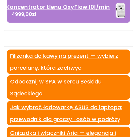
Koncentrator tlenu OxyFlow 10l/min
4999,00
zł
Filiżanka do kawy na prezent — wybierz
porcelanę, która zachwyci
Odpocznij w SPA w sercu Beskidu
Sądeckiego
Jak wybrać ładowarkę ASUS do laptopa:
przewodnik dla graczy i osób w podróży
Gniazdka i włączniki Aria — elegancja i