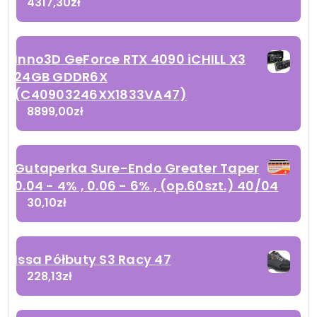
4317,30
zł
Inno3D GeForce RTX 4090 iCHILL X3
24GB GDDR6X
(C40903246XX1833VA47)
8899,00
zł
Gutaperka Sure-Endo Greater Taper
0.04 - 4% , 0.06 - 6% , (op.60szt.) 40/04
30,10
zł
Issa Półbuty S3 Racy 47
228,13
zł