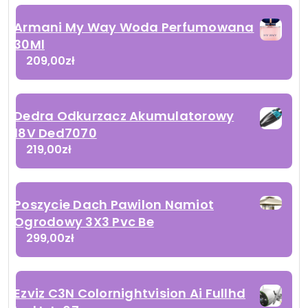
Armani My Way Woda Perfumowana
30Ml
209,00
zł
Dedra Odkurzacz Akumulatorowy
18V Ded7070
219,00
zł
Poszycie Dach Pawilon Namiot
Ogrodowy 3X3 Pvc Be
299,00
zł
Ezviz C3N Colornightvision Ai Fullhd