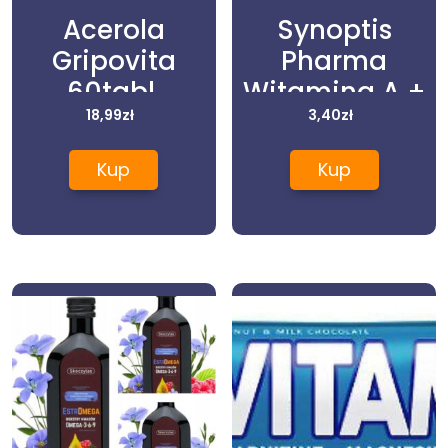
Acerola
Synoptis
Gripovita
Pharma
60tabl.
Witamina A +
18,99
zł
E, 30 Kapsułek
3,40
zł
Apteo
Kup
Kup