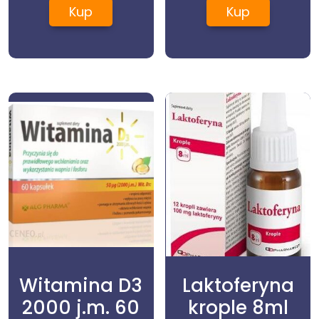
360g
Kup
Kup
Witamina D3
Laktoferyna
2000 j.m. 60
krople 8ml