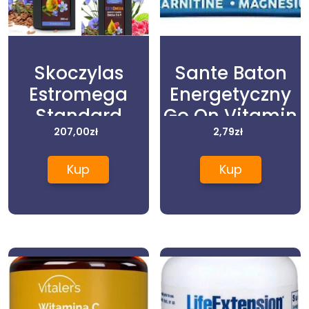
Skoczylas
Sante Baton
Estromega
Energetyczny
Standard
Go On Vitamin
3x250Ml
207,00
zł
Kokos 50g
2,79
zł
Kup
Kup