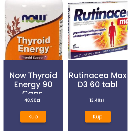
Now Thyroid
Rutinacea Max
Energy 90
D3 60 tabl
Caps.
48,90
zł
13,49
zł
Kup
Kup