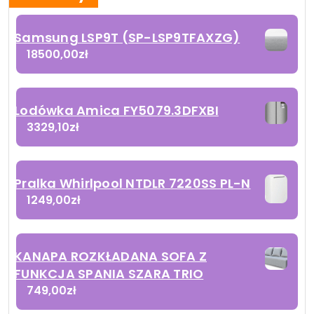
Samsung LSP9T (SP-LSP9TFAXZG)
18500,00
zł
Lodówka Amica FY5079.3DFXBI
3329,10
zł
Pralka Whirlpool NTDLR 7220SS PL-N
1249,00
zł
KANAPA ROZKŁADANA SOFA Z
FUNKCJA SPANIA SZARA TRIO
749,00
zł