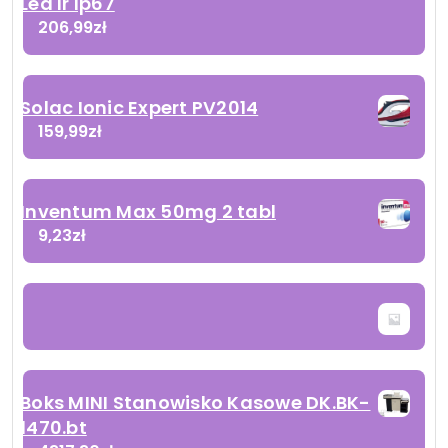
Led Ir Ip67
206,99
zł
Solac Ionic Expert PV2014
159,99
zł
Inventum Max 50mg 2 tabl
9,23
zł
Boks MINI Stanowisko Kasowe DK.BK-
1470.bt