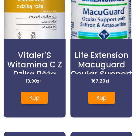
Vitaler’S
Life Extension
Witamina C Z
Macuguard
Dziką Różą
Ocular Support
1000 Mg 60
19,90
zł
With Saffron &
167,20
zł
Kaps
Astaxanthin
Kup
Kup
60kaps.