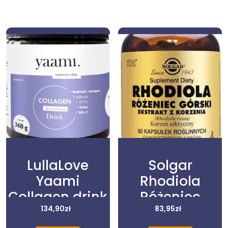
LullaLove
Solgar
Yaami
Rhodiola
Collagen drink
Różeniec
sport& beauty
134,90
zł
Górski 60 kaps.
83,95
zł