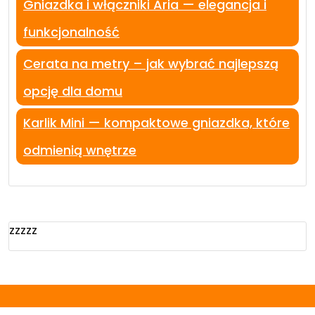
Gniazdka i włączniki Aria — elegancja i
funkcjonalność
Cerata na metry – jak wybrać najlepszą
opcję dla domu
Karlik Mini — kompaktowe gniazdka, które
odmienią wnętrze
zzzzz