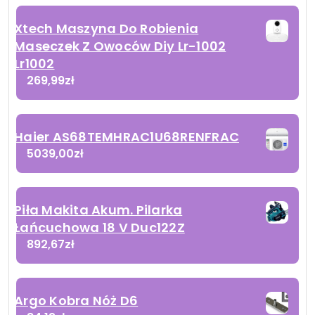
Xtech Maszyna Do Robienia
Maseczek Z Owoców Diy Lr-1002
Lr1002
269,99
zł
Haier AS68TEMHRAC1U68RENFRAC
5039,00
zł
Piła Makita Akum. Pilarka
Łańcuchowa 18 V Duc122Z
892,67
zł
Argo Kobra Nóż D6