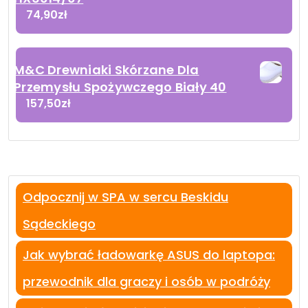
74,90
zł
M&C Drewniaki Skórzane Dla
Przemysłu Spożywczego Biały 40
157,50
zł
Odpocznij w SPA w sercu Beskidu
Sądeckiego
Jak wybrać ładowarkę ASUS do laptopa:
przewodnik dla graczy i osób w podróży