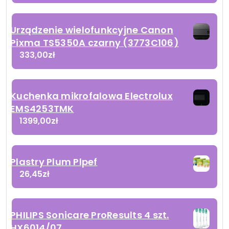
Urządzenie wielofunkcyjne Canon
Pixma TS5350A czarny (3773C106)
333,00
zł
Kuchenka mikrofalowa Electrolux
EMS4253TMK
1399,00
zł
Plastry Plum Plpef
26,45
zł
PHILIPS Sonicare ProResults 4 szt.
HX6014/07