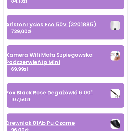
84,13
zł
Ariston Lydos Eco 50V (3201885)
739,00
zł
Kamera Wifi Mała Szpiegowska
Podczerwień Ip Mini
69,99
zł
Fox Black Rose Degażówki 6.00"
107,50
zł
Drewniak 01Ab Pu Czarne
96,00
zł