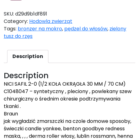
SKU:
d29d9b1df891
Category:
Hodowla zwierząt
Tags:
bronzer na mokro
,
pędzel do włosów
,
zielony
tusz do rzęs
Description
Description
NICI SAFIL 2-0 (1/2 KOŁA OKRĄGŁA 30 MM / 70 CM)
C1048047 – syntetyczny , pleciony , powlekany szew
chirurgiczny o średnim okresie podtrzymywania
tkanki .
Braun
jak wygładzić zmarszczki na czole domowe sposoby,
świeczki candle yankee, benton goodbye redness
maska, , , , derma roller włosy, lublin rossmann, henna