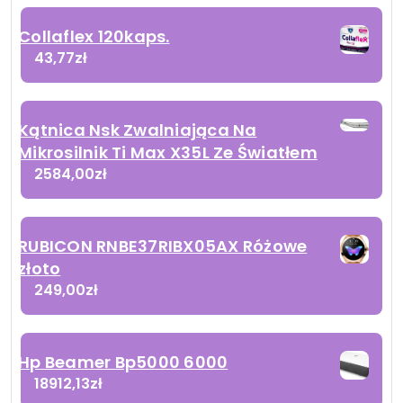
Collaflex 120kaps.
43,77
zł
Kątnica Nsk Zwalniająca Na
Mikrosilnik Ti Max X35L Ze Światłem
2584,00
zł
RUBICON RNBE37RIBX05AX Różowe
złoto
249,00
zł
Hp Beamer Bp5000 6000
18912,13
zł