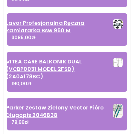
Lavor Profesjonalna Ręczna
Zamiatarka Bsw 950 M
3085,00
zł
VITEA CARE BALKONIK DUAL
(VCBP0031 MODEL 2FSD)
(2A0A178BC)
190,00
zł
Parker Zestaw Zielony Vector Pióro
Długopis 2046838
79,99
zł