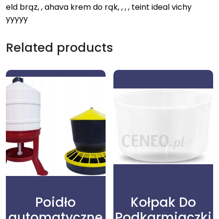
eld brąz, , ahava krem do rąk, , , , teint ideal vichy
yyyyy
Related products
Poidło
Kołpak Do
automatyczne
Podkarmiaczki