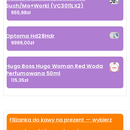
Such/Mo+Worki (VC3011LX2)
955,98
zł
Optoma Hd28Hdr
9999,00
zł
Hugo Boss Hugo Woman Red Woda
Perfumowana 50ml
115,35
zł
Filiżanka do kawy na prezent — wybierz