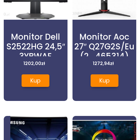
Monitor Dell
Monitor Aoc
S2522HG 24,5″
27″ Q27G2S/Eu
3YBWAE
(2_465314)
(210BBBI)
1202,00
zł
1272,94
zł
Kup
Kup