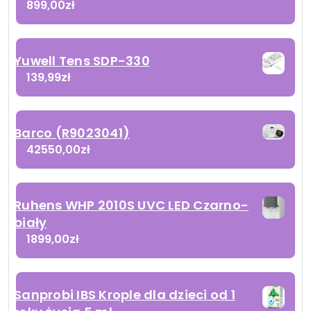
899,00
zł
Yuwell Tens SDP-330
139,99
zł
Barco (R9023041)
42550,00
zł
Ruhens WHP 2010S UVC LED Czarno-
biały
1899,00
zł
Sanprobi IBS Krople dla dzieci od 1