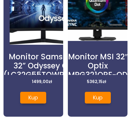
Monitor Samsung
Monitor MSI 32″
32” Odyssey G5
Optix
(LC32G55TQWRXEN)
MPG321QRF-QD
1499,00
zł
5362,15
zł
Kup
Kup