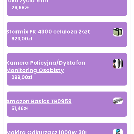
roku życia 5 ml
26,68
zł
Starmix FK 4300 celuloza 2szt
623,00
zł
Kamera Policyjna/Dyktafon
Monitoring Osobisty
299,00
zł
Amazon Basics TB0959
51,46
zł
Makita Odkurzacz 1000W 30L