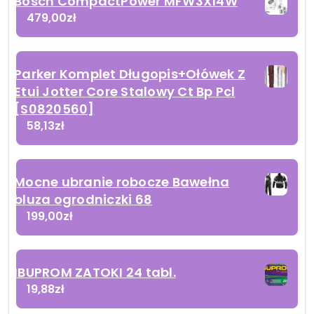
Bosch CompactPower MFW3X14W
479,00
zł
Parker Komplet Długopis+Ołówek Z
Etui Jotter Core Stalowy Ct Bp Pcl
[S0820560]
58,13
zł
Mocne ubranie robocze Bawełna
bluza ogrodniczki 68
199,00
zł
IBUPROM ZATOKI 24 tabl.
19,88
zł