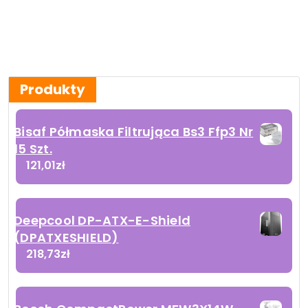
Produkty
Bisaf Półmaska Filtrująca Bs3 Ffp3 Nr
15 Szt.
121,01
zł
Deepcool DP-ATX-E-Shield
(DPATXESHIELD)
218,73
zł