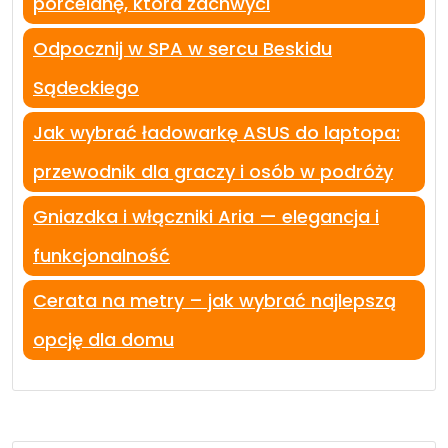
porcelanę, która zachwyci
Odpocznij w SPA w sercu Beskidu
Sądeckiego
Jak wybrać ładowarkę ASUS do laptopa:
przewodnik dla graczy i osób w podróży
Gniazdka i włączniki Aria — elegancja i
funkcjonalność
Cerata na metry – jak wybrać najlepszą
opcję dla domu