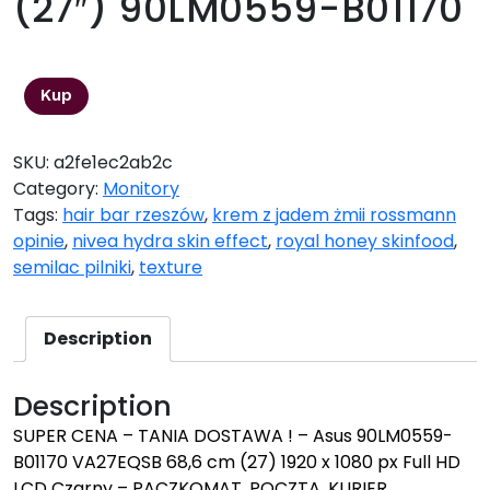
(27″) 90LM0559-B01170
1172,99
zł
Kup
SKU:
a2fe1ec2ab2c
Category:
Monitory
Tags:
hair bar rzeszów
,
krem z jadem żmii rossmann
opinie
,
nivea hydra skin effect
,
royal honey skinfood
,
semilac pilniki
,
texture
Description
Description
SUPER CENA – TANIA DOSTAWA ! – Asus 90LM0559-
B01170 VA27EQSB 68,6 cm (27) 1920 x 1080 px Full HD
LCD Czarny – PACZKOMAT, POCZTA, KURIER