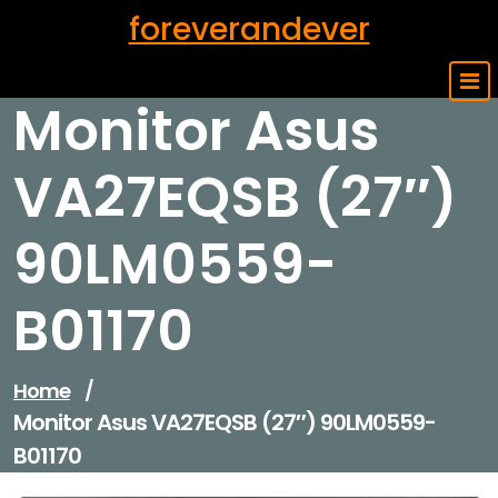
Skip
foreverandever
to
content
Monitor Asus
VA27EQSB (27″)
90LM0559-
B01170
Home
/
Monitor Asus VA27EQSB (27″) 90LM0559-
B01170