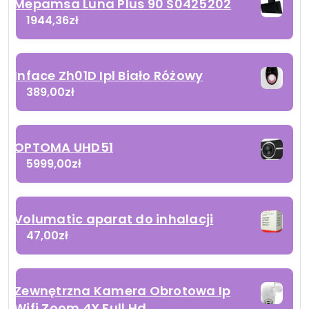
Mepamsa Luna Plus 90 S0425202
1944,36
zł
Inface Zh01D Ipl Biało Różowy
389,00
zł
OPTOMA UHD51
5999,00
zł
Volumatic aparat do inhalacji
47,00
zł
Zewnętrzna Kamera Obrotowa Ip
Wifi Zoom 4X Full Hd