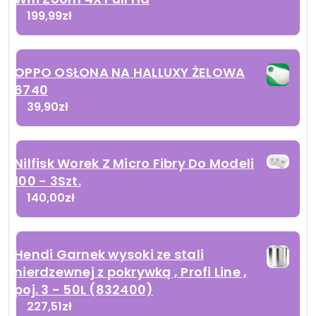
199,99
zł
OPPO OSŁONA NA HALLUXY ŻELOWA
6740
39,90
zł
Nilfisk Worek Z Micro Fibry Do Modeli
100 - 3Szt.
140,00
zł
Hendi Garnek wysoki ze stali
nierdzewnej z pokrywką , Profi Line ,
poj. 3 - 50L (832400)
227,51
zł