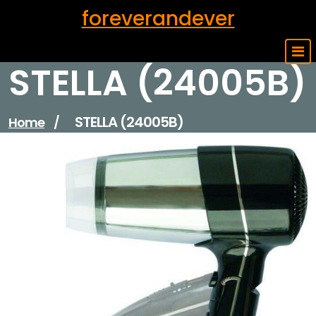
Skip
foreverandever
to
content
STELLA (24005B)
STELLA (24005B)
Home
/