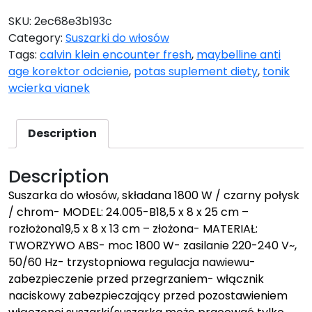
SKU:
2ec68e3b193c
Category:
Suszarki do włosów
Tags:
calvin klein encounter fresh
,
maybelline anti
age korektor odcienie
,
potas suplement diety
,
tonik
wcierka vianek
Description
Description
Suszarka do włosów, składana 1800 W / czarny połysk
/ chrom- MODEL: 24.005-B18,5 x 8 x 25 cm –
rozłożona19,5 x 8 x 13 cm – złożona- MATERIAŁ:
TWORZYWO ABS- moc 1800 W- zasilanie 220-240 V~,
50/60 Hz- trzystopniowa regulacja nawiewu-
zabezpieczenie przed przegrzaniem- włącznik
naciskowy zabezpieczający przed pozostawieniem