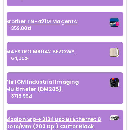
Brother TN-421M Magenta
359,00
zł
MAESTRO MR042 BEŻOWY
64,00
zł
Flir IGM Industrial Imaging
Multimeter (DM285)
3715,99
zł
Bixolon Srp-F312Ii Usb Bt Ethernet 8
Dots/Mm (203 Dpi) Cutter Black