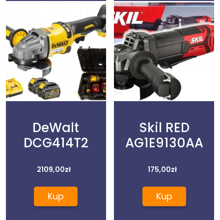
DeWalt
Skil RED
DCG414T2
AG1E9130AA
2109,00
zł
175,00
zł
Kup
Kup