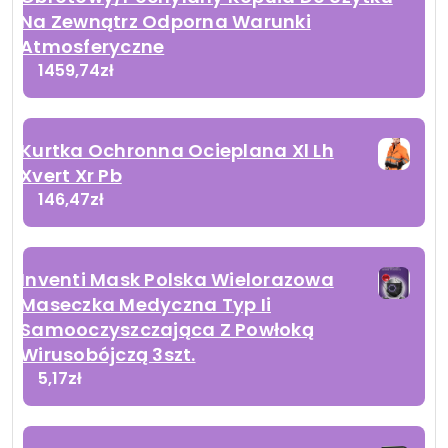
Na Zewnątrz Odporna Warunki
Atmosferyczne
1459,74
zł
Kurtka Ochronna Ocieplana Xl Lh
Xvert Xr Pb
146,47
zł
Inventi Mask Polska Wielorazowa
Maseczka Medyczna Typ Ii
Samooczyszczająca Z Powłoką
Wirusobójczą 3szt.
5,17
zł