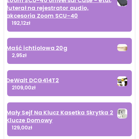
Zoom SCU-40 Universal Case - etui,
futerał na rejestrator audio,
akcesoria Zoom SCU-40
192,12
zł
Maść ichtiolowa 20g
2,95
zł
DeWalt DCG414T2
2109,00
zł
Mały Sejf Na Klucz Kasetka Skrytka 2
Klucze Domowy
129,00
zł