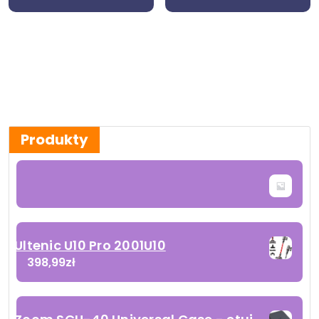
Produkty
Ultenic U10 Pro 2001U10
398,99
zł