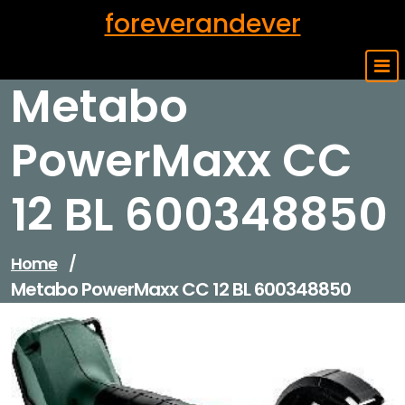
Skip
foreverandever
to
content
Metabo
PowerMaxx CC
12 BL 600348850
Home
/
Metabo PowerMaxx CC 12 BL 600348850