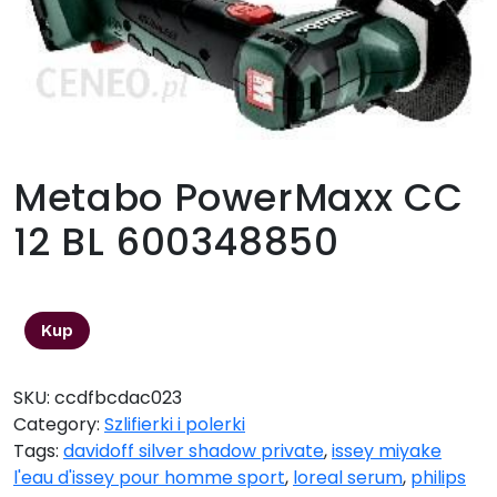
Metabo PowerMaxx CC
12 BL 600348850
676,00
zł
Kup
SKU:
ccdfbcdac023
Category:
Szlifierki i polerki
Tags:
davidoff silver shadow private
,
issey miyake
l'eau d'issey pour homme sport
,
loreal serum
,
philips