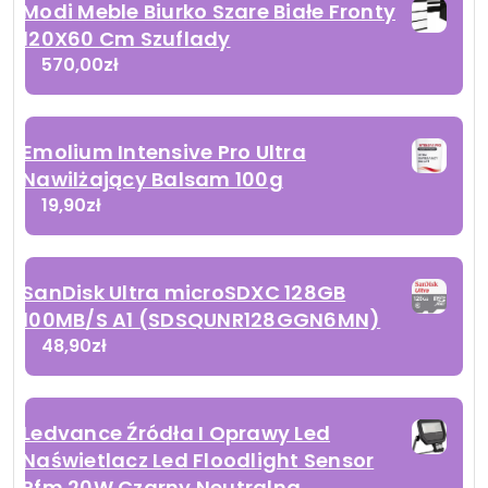
Modi Meble Biurko Szare Białe Fronty
120X60 Cm Szuflady
570,00
zł
Emolium Intensive Pro Ultra
Nawilżający Balsam 100g
19,90
zł
SanDisk Ultra microSDXC 128GB
100MB/S A1 (SDSQUNR128GGN6MN)
48,90
zł
Ledvance Źródła I Oprawy Led
Naświetlacz Led Floodlight Sensor
Pfm 20W Czarny Neutralna