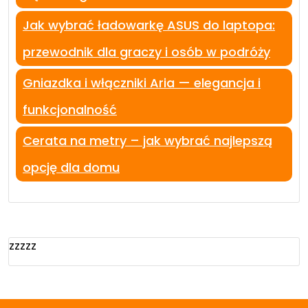
Jak wybrać ładowarkę ASUS do laptopa:
przewodnik dla graczy i osób w podróży
Gniazdka i włączniki Aria — elegancja i
funkcjonalność
Cerata na metry – jak wybrać najlepszą
opcję dla domu
zzzzz