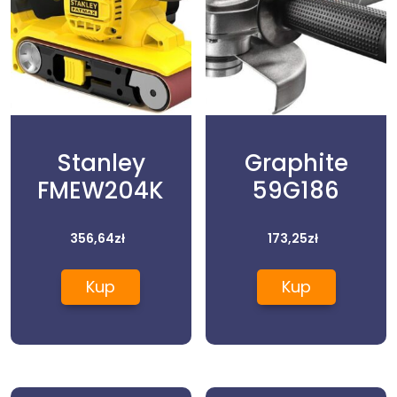
Stanley
Graphite
FMEW204K
59G186
356,64
zł
173,25
zł
Kup
Kup