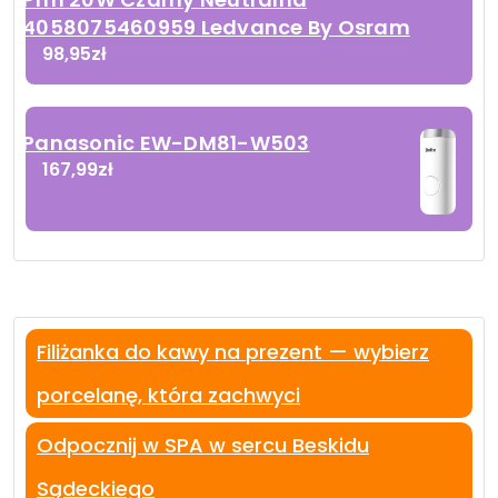
4058075460959 Ledvance By Osram
98,95
zł
Panasonic EW-DM81-W503
167,99
zł
Filiżanka do kawy na prezent — wybierz
porcelanę, która zachwyci
Odpocznij w SPA w sercu Beskidu
Sądeckiego