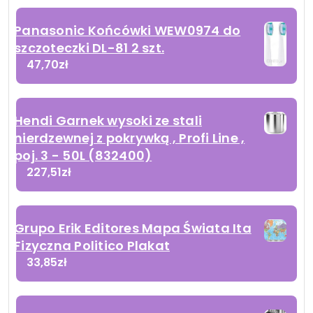
Panasonic Końcówki WEW0974 do
szczoteczki DL-81 2 szt.
47,70
zł
Hendi Garnek wysoki ze stali
nierdzewnej z pokrywką , Profi Line ,
poj. 3 - 50L (832400)
227,51
zł
Grupo Erik Editores Mapa Świata Ita
Fizyczna Politico Plakat
33,85
zł