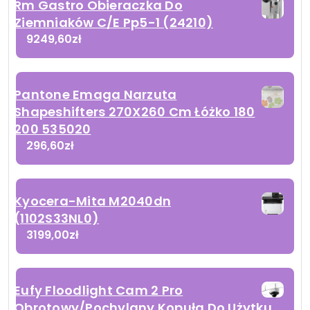
Rm Gastro Obieraczka Do
Ziemniaków C/E Pp5-1 (24210)
9249,60
zł
Pantone Emaga Narzuta
Shapeshifters 270X260 Cm Łóżko 180
200 535020
296,60
zł
Kyocera-Mita M2040dn
(1102S33NL0)
3199,00
zł
Eufy Floodlight Cam 2 Pro
Obrotowy/Pochylany Kopuła Do Użytku