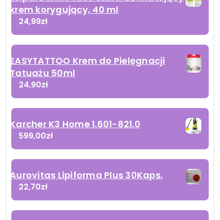
krem korygujący, 40 ml
24,99
zł
EASYTATTOO Krem do Pielęgnacji
Tatuażu 50ml
24,90
zł
Karcher K3 Home 1.601-821.0
599,00
zł
Aurovitas Lipiforma Plus 30Kaps.
22,70
zł