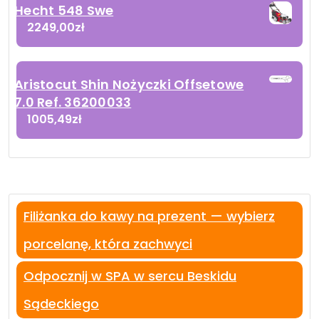
Hecht 548 Swe
2249,00
zł
Aristocut Shin Nożyczki Offsetowe
7.0 Ref. 36200033
1005,49
zł
Filiżanka do kawy na prezent — wybierz
porcelanę, która zachwyci
Odpocznij w SPA w sercu Beskidu
Sądeckiego