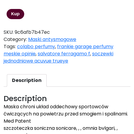
99,99
zł
Kup
SKU:
9c6afb7b47ec
Category:
Maski antysmogowe
Tags:
colabo perfumy
,
frankie garage perfumy
męskie opinie
,
salvatore ferragamo f
,
soczewki
jednodniowe acuvue trueye
Description
Description
Maska chroni układ oddechowy sportowców
ćwiczących na powietrzu przed smogiem i spalinami.
Med Patent
szczoteczka soniczna sonicare, , , omnia bvlgari, ,