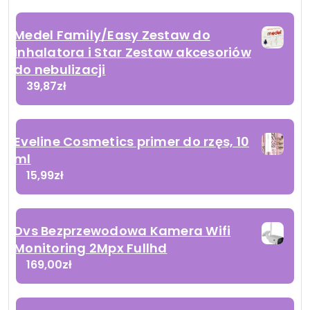
Medel Family/Easy Zestaw do
inhalatora i Star Zestaw akcesoriów
do nebulizacji
39,87
zł
Eveline Cosmetics primer do rzęs, 10
ml
15,99
zł
Dvs Bezprzewodowa Kamera Wifi
Monitoring 2Mpx Fullhd
169,00
zł