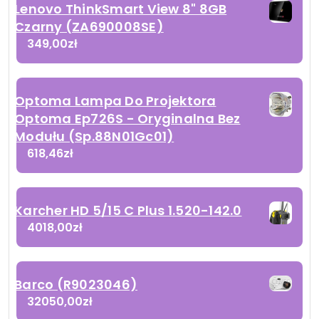
Lenovo ThinkSmart View 8" 8GB
Czarny (ZA690008SE)
349,00
zł
Optoma Lampa Do Projektora
Optoma Ep726S - Oryginalna Bez
Modułu (Sp.88N01Gc01)
618,46
zł
Karcher HD 5/15 C Plus 1.520-142.0
4018,00
zł
Barco (R9023046)
32050,00
zł