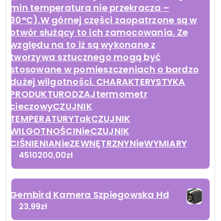
min temperatura nie przekracza –
30°C).W górnej części zaopatrzone są w
otwór służący to ich zamocowania. Ze
względu na to iż są wykonane z
tworzywa sztucznego mogą być
stosowane w pomieszczeniach o bardzo
dużej wilgotności. CHARAKTERYSTYKA
PRODUKTURODZAJtermometr
cieczowyCZUJNIK
TEMPERATURYTakCZUJNIK
WILGOTNOŚCINieCZUJNIK
CIŚNIENIANieZEWNĘTRZNYNieWYMIARY
4510200,00
zł
Gembird Kamera Szpiegowska Hd
23,99
zł