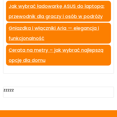
Jak wybrać ładowarkę ASUS do laptopa:
przewodnik dla graczy i osób w podróży
Gniazdka i włączniki Aria — elegancja i
funkcjonalność
Cerata na metry – jak wybrać najlepszą
opcję dla domu
zzzzz