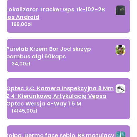
Lokalizator Tracker Gps Tk-102-2B
Ios Android
189,00
zł
Purelab Krzem Bor Jod skrzyp
bambus algi 60kaps
34,00
zł
Optec S.C. Kamera Inspekcyjna 8 Mm
Z 4-Kierunkową Artykulacją Vepsa
Optec Wersja 4-Way 1 5 M
14145,00
zł
tołpa. Dermo face sebio. BB matujący