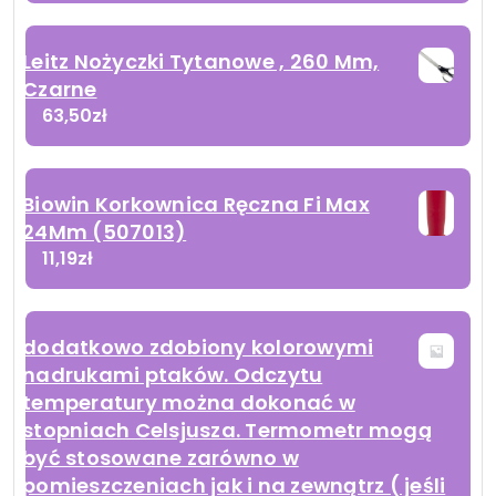
Leitz Nożyczki Tytanowe , 260 Mm,
Czarne
63,50
zł
Biowin Korkownica Ręczna Fi Max
24Mm (507013)
11,19
zł
dodatkowo zdobiony kolorowymi
nadrukami ptaków. Odczytu
temperatury można dokonać w
stopniach Celsjusza. Termometr mogą
być stosowane zarówno w
pomieszczeniach jak i na zewnątrz ( jeśli