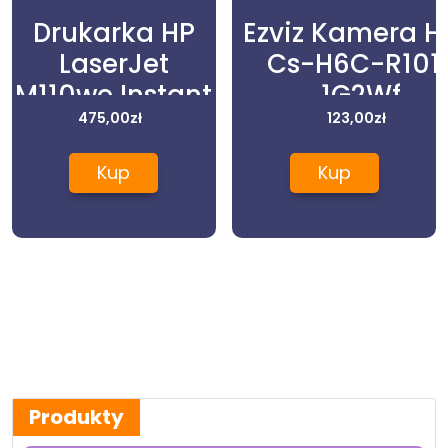
Drukarka HP
Ezviz Kamera 
LaserJet
Cs-H6C-R101
M110we Instant
1G2Wf
Ink (7MD66E)
475,00
zł
(CSH6CR1011G2
123,00
zł
Kup
Kup
Produkty