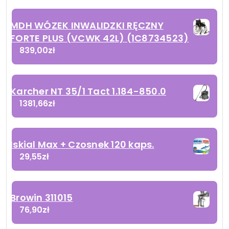
MDH WÓZEK INWALIDZKI RĘCZNY
FORTE PLUS (VCWK 42L) (1C8734523)
839,00
zł
Karcher NT 35/1 Tact 1.184-850.0
1381,66
zł
Iskial Max + Czosnek 120 kaps.
29,55
zł
Browin 311015
76,90
zł