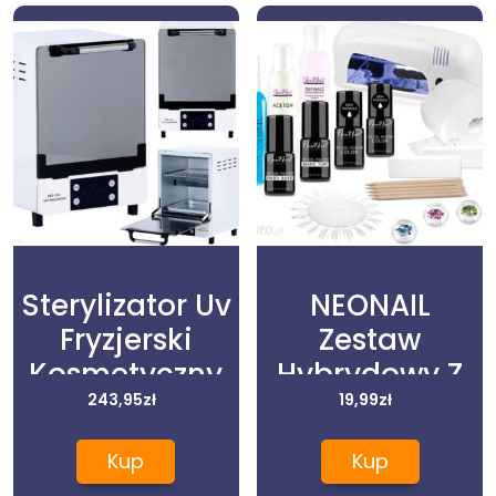
Sterylizator Uv
NEONAIL
Fryzjerski
Zestaw
Kosmetyczny
Hybrydowy Z
243,95
zł
Lampą 9 W
19,99
zł
Kup
Kup