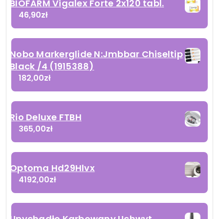
BIOFARM Vigalex Forte 2x120 tabl.
46,90
zł
Nobo Markerglide N:Jmbbar Chiseltip
Black /4 (1915388)
182,00
zł
Rio Deluxe FTBH
365,00
zł
Optoma Hd29Hlvx
4192,00
zł
Upychadło Karbowany Uchwyt