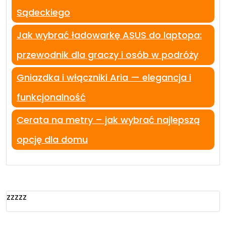
Sądeckiego
Jak wybrać ładowarkę ASUS do laptopa:
przewodnik dla graczy i osób w podróży
Gniazdka i włączniki Aria — elegancja i
funkcjonalność
Cerata na metry – jak wybrać najlepszą
opcję dla domu
zzzzz