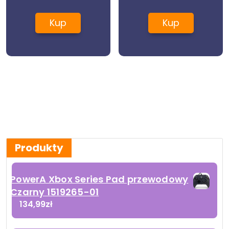
Fryzjerskiej
Kup
Kup
Produkty
PowerA Xbox Series Pad przewodowy
Czarny 1519265-01
134,99
zł