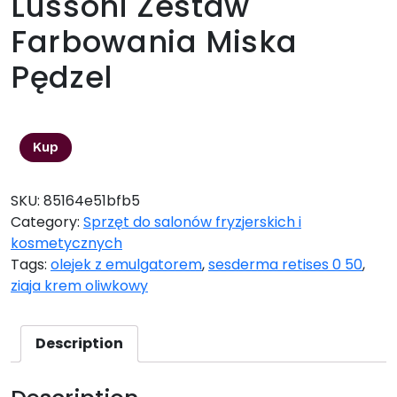
Lussoni Zestaw
Farbowania Miska
Pędzel
18,53
zł
Kup
SKU:
85164e51bfb5
Category:
Sprzęt do salonów fryzjerskich i
kosmetycznych
Tags:
olejek z emulgatorem
,
sesderma retises 0 50
,
ziaja krem oliwkowy
Description