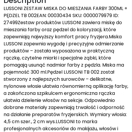
Description
LUSSONI ZESTAW MISKA DO MIESZANIA FARBY 300ML +
PĘDZEL TB 002EAN: 00030434 SKU: 0000079979 ID:
27499Zestaw produktów LUSSONI zawiera miskę do
mieszania farby oraz pędzel do koloryzacji, które
zapewniają najwyższy komfort pracy fryzjera.Miska
LUSSONI zapewnia wygodę i precyzyjne odmierzanie
produktów – została wyposażona w praktyczną
rączkę, czytelne miarki i specjalne ząbki, które
pomagają usunąć nadmiar farby z pędzla. Miska ma
pojemność 300 ml.Pędzel LUSSONI TB 002 został
stworzony z najlepszych surowców – delikatne,
nylonowe włosie ułatwia równomierną aplikację farby,
a zakończona szpikulcem ergonomiczna rączka
ułatwia dzielenie włosów na sekcje. Odpowiednio
dobrane materiały zapewniają trwałość i odporność
na działanie preparatów fryzjerskich. Wymiary włosia:
4,5 cm szer., 2 cm wys.LUSSONI to marka
profesjonalnych akcesoriów do makijażu, włosów i