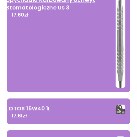
Stomatologiczne Us 3
17,60
zł
LOTOS 15W40 1L
17,61
zł