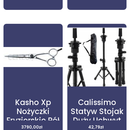
Kasho Xp
Calissimo
Nożyczki
Statyw Stojak
Fryzjerskie Pół
Duży Uchwyt
Offsetowe 6.3″
3790,00
zł
Do Główki
42,79
zł