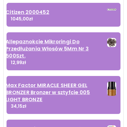
Citizen 2000452
1045,00
zł
Allepaznokcie Mikroringi Do
Przedłużania Włosów 5Mm Nr 3
500Szt.
12,99
zł
Max Factor MIRACLE SHEER GEL
BRONZER Bronzer w sztyfcie 005
LIGHT BRONZE
34,15
zł