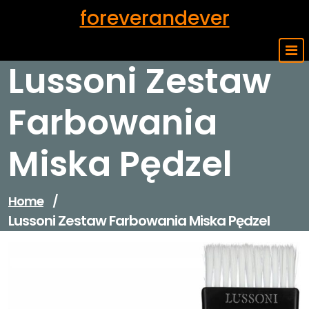
Skip
foreverandever
to
content
Lussoni Zestaw
Farbowania
Miska Pędzel
Home
/
Lussoni Zestaw Farbowania Miska Pędzel