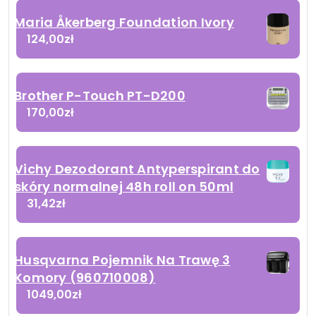
Maria Åkerberg Foundation Ivory
124,00
zł
Brother P-Touch PT-D200
170,00
zł
Vichy Dezodorant Antyperspirant do
skóry normalnej 48h roll on 50ml
31,42
zł
Husqvarna Pojemnik Na Trawę 3
Komory (960710008)
1049,00
zł