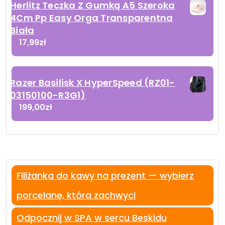
Herlitz Teczka Z Gumką A5 Szeroka
4Cm Pp Easy Orga Transparentna
Biała
17,99
zł
Razer Basilisk X HyperSpeed (RZ01-
03150100-R3G1)
199,00
zł
Filiżanka do kawy na prezent — wybierz
porcelanę, która zachwyci
Odpocznij w SPA w sercu Beskidu