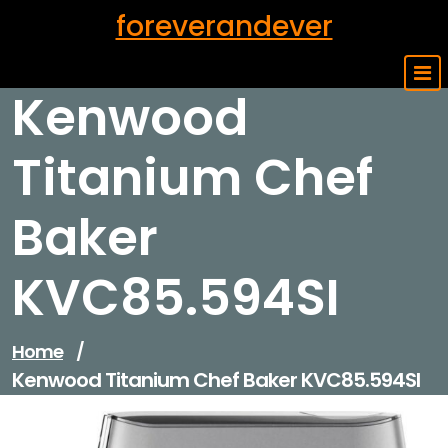
Skip
foreverandever
to
content
Kenwood
Titanium Chef
Baker
KVC85.594SI
Home
/
Kenwood Titanium Chef Baker KVC85.594SI