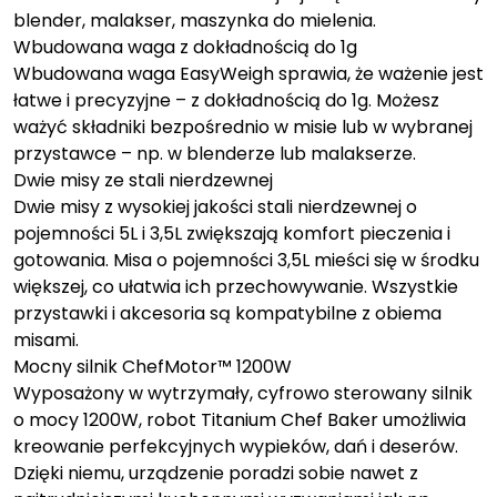
blender, malakser, maszynka do mielenia.
Wbudowana waga z dokładnością do 1g
Wbudowana waga EasyWeigh sprawia, że ważenie jest
łatwe i precyzyjne – z dokładnością do 1g. Możesz
ważyć składniki bezpośrednio w misie lub w wybranej
przystawce – np. w blenderze lub malakserze.
Dwie misy ze stali nierdzewnej
Dwie misy z wysokiej jakości stali nierdzewnej o
pojemności 5L i 3,5L zwiększają komfort pieczenia i
gotowania. Misa o pojemności 3,5L mieści się w środku
większej, co ułatwia ich przechowywanie. Wszystkie
przystawki i akcesoria są kompatybilne z obiema
misami.
Mocny silnik ChefMotor™ 1200W
Wyposażony w wytrzymały, cyfrowo sterowany silnik
o mocy 1200W, robot Titanium Chef Baker umożliwia
kreowanie perfekcyjnych wypieków, dań i deserów.
Dzięki niemu, urządzenie poradzi sobie nawet z