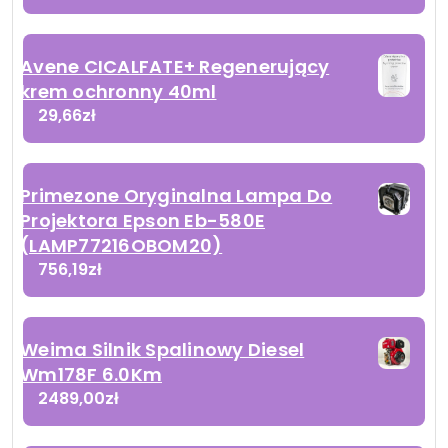
Avene CICALFATE+ Regenerujący
krem ochronny 40ml
29,66
zł
Primezone Oryginalna Lampa Do
Projektora Epson Eb-580E
(LAMP77216OBOM20)
756,19
zł
Weima Silnik Spalinowy Diesel
Wm178F 6.0Km
2489,00
zł