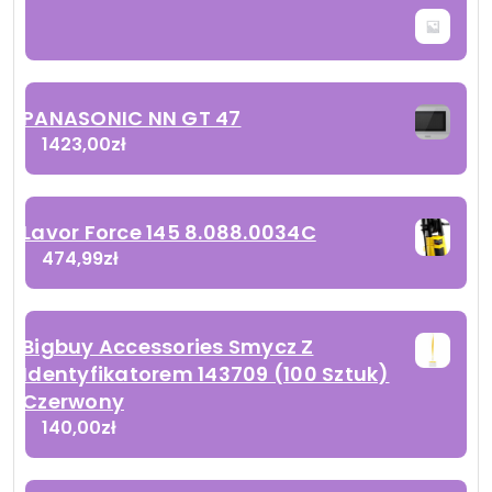
PANASONIC NN GT 47
1423,00
zł
Lavor Force 145 8.088.0034C
474,99
zł
Bigbuy Accessories Smycz Z
Identyfikatorem 143709 (100 Sztuk)
Czerwony
140,00
zł