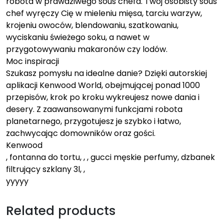
robota w prawdziwego sous chefa. Twój osobisty sous
chef wyręczy Cię w mieleniu mięsa, tarciu warzyw,
krojeniu owoców, blendowaniu, szatkowaniu,
wyciskaniu świeżego soku, a nawet w
przygotowywaniu makaronów czy lodów.
Moc inspiracji
Szukasz pomysłu na idealne danie? Dzięki autorskiej
aplikacji Kenwood World, obejmującej ponad 1000
przepisów, krok po kroku wykreujesz nowe dania i
desery. Z zaawansowanymi funkcjami robota
planetarnego, przygotujesz je szybko i łatwo,
zachwycając domowników oraz gości.
Kenwood
, fontanna do tortu, , , gucci męskie perfumy, dzbanek
filtrujący szklany 3l, ,
yyyyy
Related products