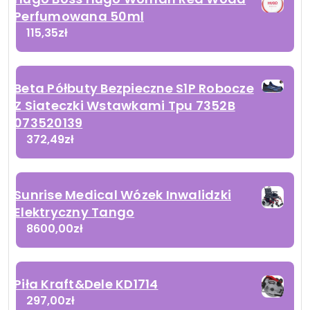
Perfumowana 50ml
115,35
zł
Beta Półbuty Bezpieczne S1P Robocze
Z Siateczki Wstawkami Tpu 7352B
073520139
372,49
zł
Sunrise Medical Wózek Inwalidzki
Elektryczny Tango
8600,00
zł
Piła Kraft&Dele KD1714
297,00
zł