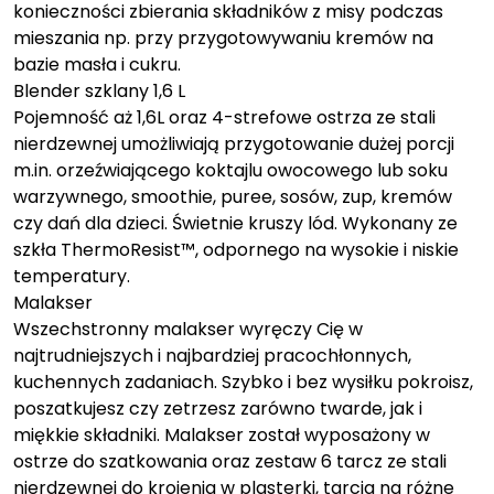
konieczności zbierania składników z misy podczas
mieszania np. przy przygotowywaniu kremów na
bazie masła i cukru.
Blender szklany 1,6 L
Pojemność aż 1,6L oraz 4-strefowe ostrza ze stali
nierdzewnej umożliwiają przygotowanie dużej porcji
m.in. orzeźwiającego koktajlu owocowego lub soku
warzywnego, smoothie, puree, sosów, zup, kremów
czy dań dla dzieci. Świetnie kruszy lód. Wykonany ze
szkła ThermoResist™, odpornego na wysokie i niskie
temperatury.
Malakser
Wszechstronny malakser wyręczy Cię w
najtrudniejszych i najbardziej pracochłonnych,
kuchennych zadaniach. Szybko i bez wysiłku pokroisz,
poszatkujesz czy zetrzesz zarówno twarde, jak i
miękkie składniki. Malakser został wyposażony w
ostrze do szatkowania oraz zestaw 6 tarcz ze stali
nierdzewnej do krojenia w plasterki, tarcia na różne