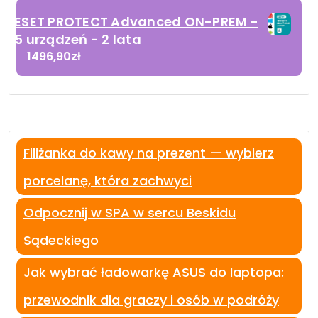
ESET PROTECT Advanced ON-PREM -
5 urządzeń - 2 lata
1496,90
zł
Filiżanka do kawy na prezent — wybierz
porcelanę, która zachwyci
Odpocznij w SPA w sercu Beskidu
Sądeckiego
Jak wybrać ładowarkę ASUS do laptopa:
przewodnik dla graczy i osób w podróży