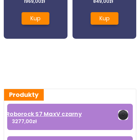
1969,00
zł
849,00
zł
Kup
Kup
Produkty
Roborock S7 MaxV czarny
3277,00
zł