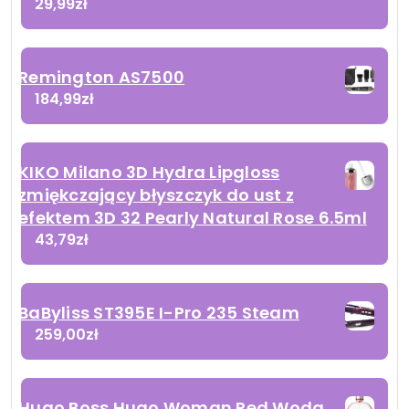
29,99
zł
Remington AS7500
184,99
zł
KIKO Milano 3D Hydra Lipgloss
zmiękczający błyszczyk do ust z
efektem 3D 32 Pearly Natural Rose 6.5ml
43,79
zł
BaByliss ST395E I-Pro 235 Steam
259,00
zł
Hugo Boss Hugo Woman Red Woda