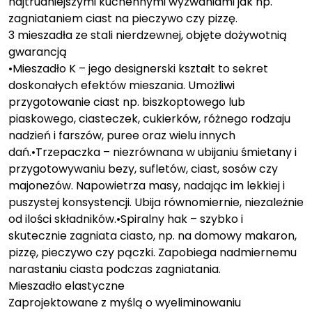
najtrudniejszymi kuchennymi wyzwaniami jak np.
zagniataniem ciast na pieczywo czy pizzę.
3 mieszadła ze stali nierdzewnej, objęte dożywotnią
gwarancją
•Mieszadło K – jego designerski kształt to sekret
doskonałych efektów mieszania. Umożliwi
przygotowanie ciast np. biszkoptowego lub
piaskowego, ciasteczek, cukierków, różnego rodzaju
nadzień i farszów, puree oraz wielu innych
dań.•Trzepaczka – niezrównana w ubijaniu śmietany i
przygotowywaniu bezy, sufletów, ciast, sosów czy
majonezów. Napowietrza masy, nadając im lekkiej i
puszystej konsystencji. Ubija równomiernie, niezależnie
od ilości składników.•Spiralny hak – szybko i
skutecznie zagniata ciasto, np. na domowy makaron,
pizzę, pieczywo czy pączki. Zapobiega nadmiernemu
narastaniu ciasta podczas zagniatania.
Mieszadło elastyczne
Zaprojektowane z myślą o wyeliminowaniu