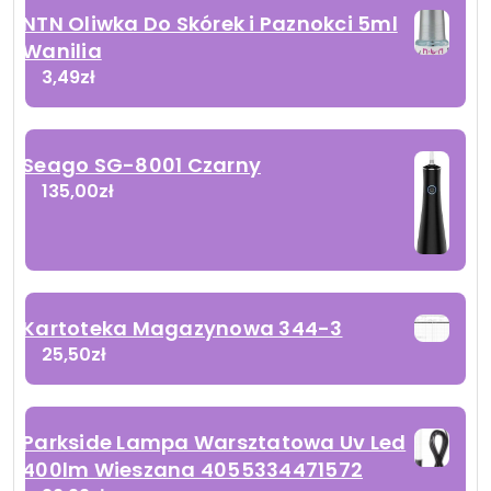
NTN Oliwka Do Skórek i Paznokci 5ml
Wanilia
3,49
zł
Seago SG-8001 Czarny
135,00
zł
Kartoteka Magazynowa 344-3
25,50
zł
Parkside Lampa Warsztatowa Uv Led
400lm Wieszana 4055334471572