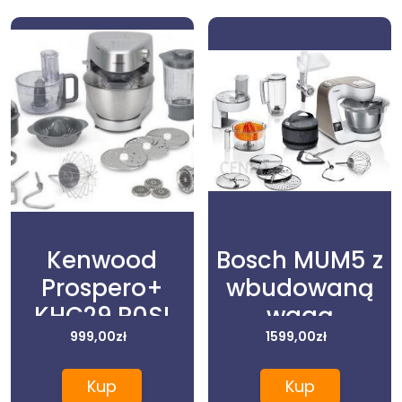
Kenwood
Bosch MUM5 z
Prospero+
wbudowaną
KHC29.P0SI
wagą
999,00
zł
MUM5XW40
1599,00
zł
Kup
Kup