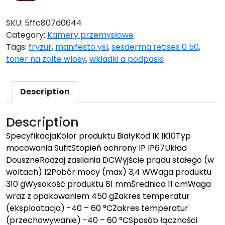
SKU:
5ffc807d0644
Category:
Kamery przemysłowe
Tags:
fryzur
,
manifesto ysl
,
sesderma retises 0 50
,
toner na zolte wlosy
,
wkładki a podpaski
Description
Description
SpecyfikacjaKolor produktu BiałyKod IK IK10Typ
mocowania SufitStopień ochrony IP IP67Układ
DouszneRodzaj zasilania DCWyjście prądu stałego (w
woltach) 12Pobór mocy (max) 3,4 WWaga produktu
310 gWysokość produktu 81 mmŚrednica 11 cmWaga
wraz z opakowaniem 450 gZakres temperatur
(eksploatacja) -40 – 60 °CZakres temperatur
(przechowywanie) -40 – 60 °CSposób łączności