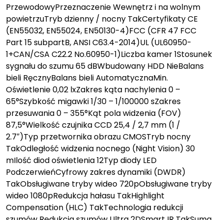
PrzewodowyPrzeznaczenie Wewnętrz i na wolnym
powietrzuTryb dzienny / nocny TakCertyfikaty CE
(EN55032, EN55024, EN50130-4)FCC (CFR 47 FCC
Part 15 subpartB, ANSI C63.4-2014)UL (UL60950-
1+CAN/CSA C22.2 No.60950-1)Liczba kamer 1Stosunek
sygnału do szumu 65 dBWbudowany HDD NieBalans
bieli RęcznyBalans bieli AutomatycznaMin.
Oświetlenie 0,02 lxZakres kąta nachylenia 0 –
65°Szybkość migawki 1/30 – 1/100000 sZakres
przesuwania 0 – 355°Kąt pola widzenia (FOV)
87,5°Wielkość czujnika CCD 25,4 / 2,7 mm (1 /
2.7″)Typ przetwornika obrazu CMOSTryb nocny
TakOdległość widzenia nocnego (Night Vision) 30
mIlość diod oświetlenia 12Typ diody LED
PodczerwieńCyfrowy zakres dynamiki (DWDR)
TakObsługiwane tryby wideo 720pObsługiwane tryby
wideo 1080pRedukcja hałasu TakHighlight
Compensation (HLC) TakTechnologia redukcji
szumów Redukcja szumów Ultra 2DSmart IR TakSuma