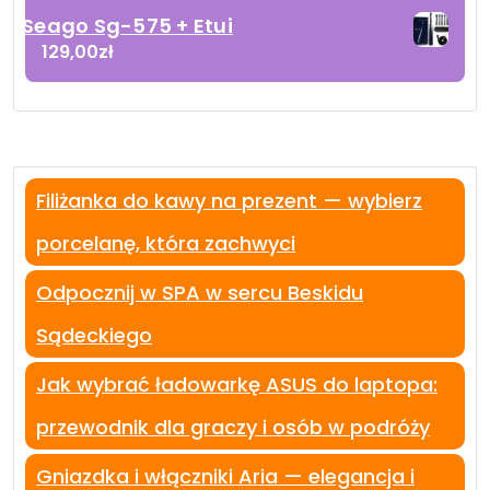
Seago Sg-575 + Etui
129,00
zł
Filiżanka do kawy na prezent — wybierz
porcelanę, która zachwyci
Odpocznij w SPA w sercu Beskidu
Sądeckiego
Jak wybrać ładowarkę ASUS do laptopa:
przewodnik dla graczy i osób w podróży
Gniazdka i włączniki Aria — elegancja i