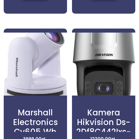
Marshall
Kamera
Electronics
Hikvision Ds-
Cv605 Wh
2Df8C442Ixs-
3999,00
zł
12200,00
zł