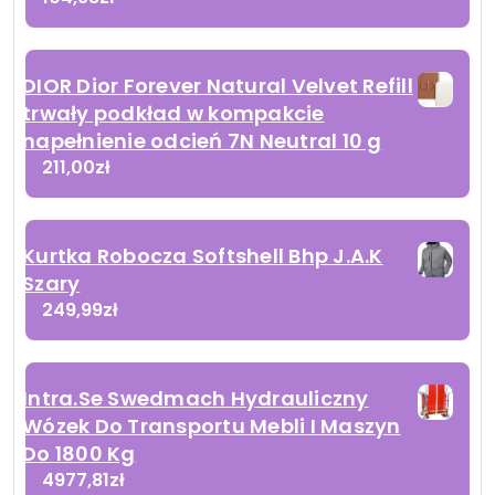
DIOR Dior Forever Natural Velvet Refill
trwały podkład w kompakcie
napełnienie odcień 7N Neutral 10 g
211,00
zł
Kurtka Robocza Softshell Bhp J.A.K
Szary
249,99
zł
Intra.Se Swedmach Hydrauliczny
Wózek Do Transportu Mebli I Maszyn
Do 1800 Kg
4977,81
zł