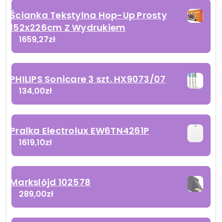
Ścianka Tekstylna Hop-Up Prosty
152x226cm Z Wydrukiem
1659,27
zł
PHILIPS Sonicare 3 szt. HX9073/07
134,00
zł
Pralka Electrolux EW6TN4261P
1619,10
zł
Markslöjd 102578
289,00
zł