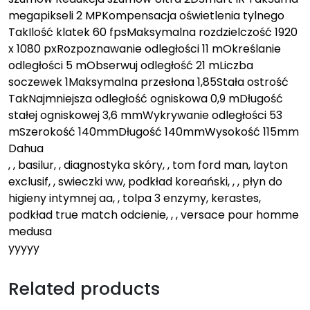
megapikseli 2 MPKompensacja oświetlenia tylnego
TakIlość klatek 60 fpsMaksymalna rozdzielczość 1920
x 1080 pxRozpoznawanie odległości 11 mOkreślanie
odległości 5 mObserwuj odległość 21 mLiczba
soczewek 1Maksymalna przesłona 1,85Stała ostrość
TakNajmniejsza odległość ogniskowa 0,9 mDługość
stałej ogniskowej 3,6 mmWykrywanie odległości 53
mSzerokość 140mmDługość 140mmWysokość 115mm
Dahua
, , basilur, , diagnostyka skóry, , tom ford man, layton
exclusif, , swieczki ww, podkład koreański, , , płyn do
higieny intymnej aa, , tolpa 3 enzymy, kerastes,
podkład true match odcienie, , , versace pour homme
medusa
yyyyy
Related products