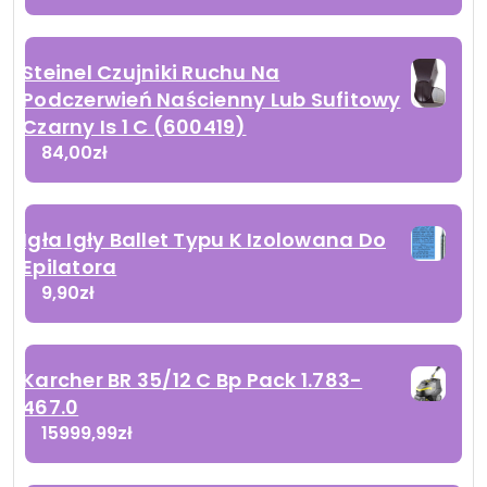
Steinel Czujniki Ruchu Na
Podczerwień Naścienny Lub Sufitowy
Czarny Is 1 C (600419)
84,00
zł
Igła Igły Ballet Typu K Izolowana Do
Epilatora
9,90
zł
Karcher BR 35/12 C Bp Pack 1.783-
467.0
15999,99
zł