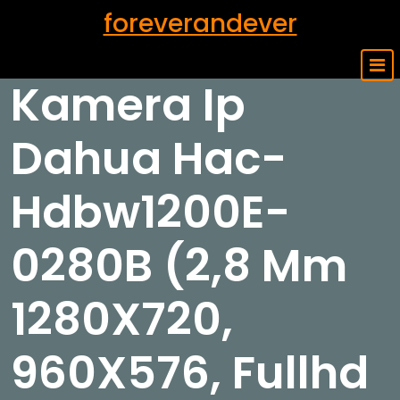
Skip
foreverandever
to
content
Kamera Ip
Dahua Hac-
Hdbw1200E-
0280B (2,8 Mm
1280X720,
960X576, Fullhd