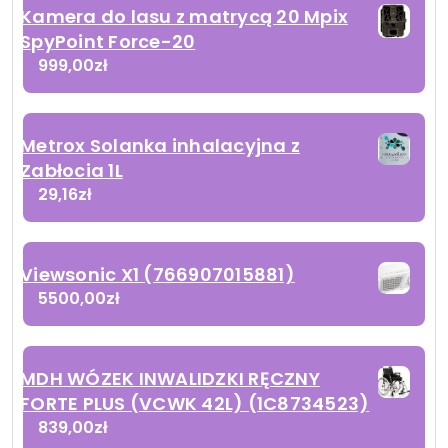
Kamera do lasu z matrycą 20 Mpix
SpyPoint Force-20
999,00
zł
Metrox Solanka inhalacyjna z
Zabłocia 1L
29,16
zł
Viewsonic X1 (766907015881)
5500,00
zł
MDH WÓZEK INWALIDZKI RĘCZNY
FORTE PLUS (VCWK 42L) (1C8734523)
839,00
zł