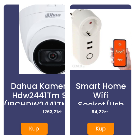
Dahua Kamera Ip Ipc
Smart Home
Hdw2441Tm S 0280B
Wifi
(IPCHDW2441TMS0280B)
Socket/Usb
1263,21
zł
Atlo-P1U2-
64,22
zł
Tuya Genway
Kup
Kup