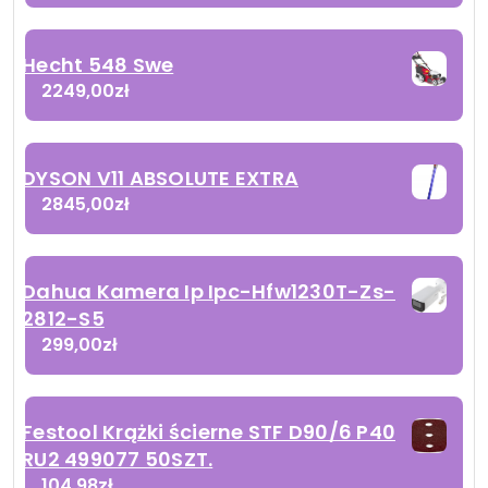
Hecht 548 Swe
2249,00
zł
DYSON V11 ABSOLUTE EXTRA
2845,00
zł
Dahua Kamera Ip Ipc-Hfw1230T-Zs-
2812-S5
299,00
zł
Festool Krążki ścierne STF D90/6 P40
RU2 499077 50SZT.
104,98
zł