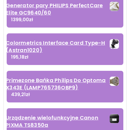
Generator pary PHILIPS PerfectCare
Elite GC9640/60
1399,00
zł
Colormetrics Interface Card Type-H
(Astran1020)
195,18
zł
Primezone Bańka Philips Do Optoma
X343E (LAMP765736OBP9)
439,21
zł
Urządzenie wielofunkcyjne Canon
PIXMA TS8350a