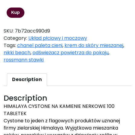
16,99
zł
Kup
SKU:
7b72acc990d9
Category:
Układ płciowy i moczowy
Tags:
chanel paleta cieni
,
krem do skóry mieszanej
,
nikki beach
,
odświeżacz powietrza do pokoju
,
rossmann stawki
Description
Description
HIMALAYA CYSTONE NA KAMIENIE NERKOWE 100
TABLETEK
Cystone to jeden z flagowych produktów uznanej
firmy zielarskiej Himalaya. Wyjątkowa mieszanka