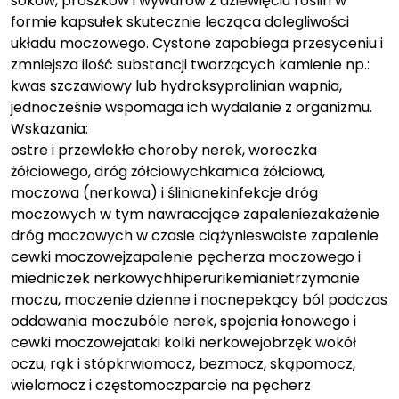
soków, proszków i wywarów z dziewięciu roślin w
formie kapsułek skutecznie lecząca dolegliwości
układu moczowego. Cystone zapobiega przesyceniu i
zmniejsza ilość substancji tworzących kamienie np.:
kwas szczawiowy lub hydroksyprolinian wapnia,
jednocześnie wspomaga ich wydalanie z organizmu.
Wskazania:
ostre i przewlekłe choroby nerek, woreczka
żółciowego, dróg żółciowychkamica żółciowa,
moczowa (nerkowa) i ślinianekinfekcje dróg
moczowych w tym nawracające zapaleniezakażenie
dróg moczowych w czasie ciążynieswoiste zapalenie
cewki moczowejzapalenie pęcherza moczowego i
miedniczek nerkowychhiperurikemianietrzymanie
moczu, moczenie dzienne i nocnepekący ból podczas
oddawania moczubóle nerek, spojenia łonowego i
cewki moczowejataki kolki nerkowejobrzęk wokół
oczu, rąk i stópkrwiomocz, bezmocz, skąpomocz,
wielomocz i częstomoczparcie na pęcherz