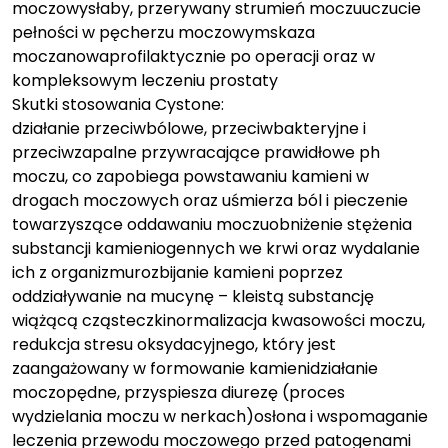
moczowysłaby, przerywany strumień moczuuczucie
pełności w pęcherzu moczowymskaza
moczanowaprofilaktycznie po operacji oraz w
kompleksowym leczeniu prostaty
Skutki stosowania Cystone:
działanie przeciwbólowe, przeciwbakteryjne i
przeciwzapalne przywracające prawidłowe ph
moczu, co zapobiega powstawaniu kamieni w
drogach moczowych oraz uśmierza ból i pieczenie
towarzyszące oddawaniu moczuobniżenie stężenia
substancji kamieniogennych we krwi oraz wydalanie
ich z organizmurozbijanie kamieni poprzez
oddziaływanie na mucynę – kleistą substancję
wiążącą cząsteczkinormalizacja kwasowości moczu,
redukcja stresu oksydacyjnego, który jest
zaangażowany w formowanie kamienidziałanie
moczopędne, przyspiesza diurezę (proces
wydzielania moczu w nerkach)osłona i wspomaganie
leczenia przewodu moczowego przed patogenami