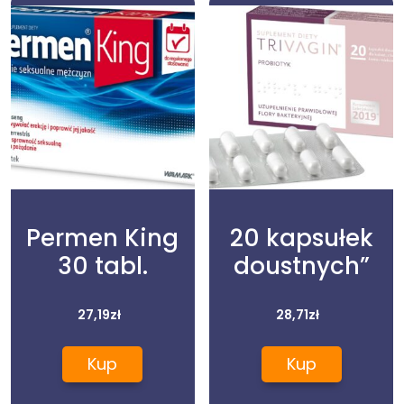
Permen King
20 kapsułek
30 tabl.
doustnych”
27,19
zł
28,71
zł
Kup
Kup