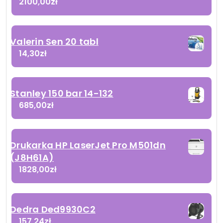
2100,00
zł
Valerin Sen 20 tabl
14,30
zł
Stanley 150 bar 14-132
685,00
zł
Drukarka HP LaserJet Pro M501dn
(J8H61A)
1828,00
zł
Dedra Ded9930C2
157,24
zł