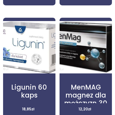
Ligunin 60
MenMAG
kaps
magnez dla
mężczyzn 30
18,85
zł
12,20
tabl
zł