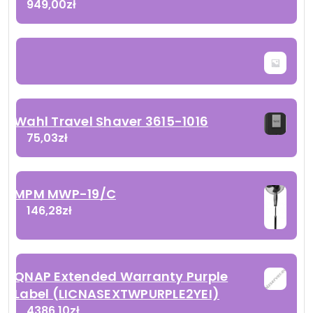
949,00
zł
Wahl Travel Shaver 3615-1016
75,03
zł
MPM MWP-19/C
146,28
zł
QNAP Extended Warranty Purple
Label (LICNASEXTWPURPLE2YEI)
4386,10
zł