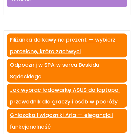
Filiżanka do kawy na prezent — wybierz
porcelanę, która zachwyci
Odpocznij w SPA w sercu Beskidu
Sądeckiego
Jak wybrać ładowarkę ASUS do laptopa:
przewodnik dla graczy i osób w podróży
Gniazdka i włączniki Aria — elegancja i
funkcjonalność