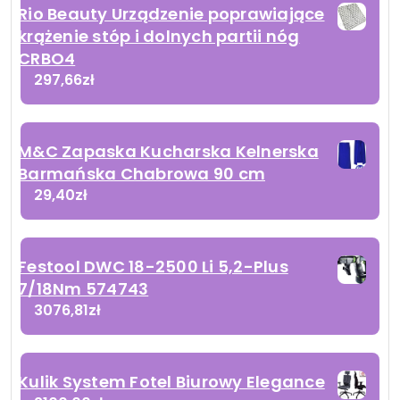
Rio Beauty Urządzenie poprawiające
krążenie stóp i dolnych partii nóg
CRBO4
297,66
zł
M&C Zapaska Kucharska Kelnerska
Barmańska Chabrowa 90 cm
29,40
zł
Festool DWC 18-2500 Li 5,2-Plus
7/18Nm 574743
3076,81
zł
Kulik System Fotel Biurowy Elegance