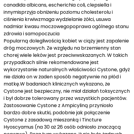
canadida albicans, escherichia coli, clepsiella i
innymisprzyja obniżeniu poziomu cholesterolu i
ciśnienia krwiwzmaga wydzielanie żółci, usuwa
nadmiar kwasu moczowegopoprawa ogólnego stanu
zdrowia i samopoczucia
Popularną dolegliwością kobiet w ciąży jest zapalenie
dróg moczowych. Ze względu na brzemienny stan
chorej wiele leków jest przeciwwskazanych. W takich
przypadkach silnie rekomendowane jest
wykorzystanie naturalnych właściwości Cystone, gdyż
nie działa on w żaden sposób negatywnie na płód i
matkę.W badaniach klinicznych wykazano, że
Cystone jest bezpieczny, nie miał działań toksycznych
i był dobrze tolerowany przez wszystkich pacjentów.
Zastosowanie Cystone z Ampicyliną przyniosło
bardzo dobre skutki, podobnie jak połączenie
Cystone z zasadową mieszanką i Tincture
Hyoscyamus (na 30 aż 26 osób odniosło znaczącą