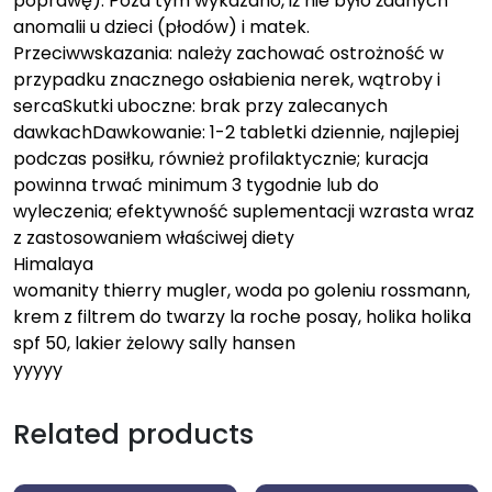
poprawę). Poza tym wykazano, iż nie było żadnych
anomalii u dzieci (płodów) i matek.
Przeciwwskazania: należy zachować ostrożność w
przypadku znacznego osłabienia nerek, wątroby i
sercaSkutki uboczne: brak przy zalecanych
dawkachDawkowanie: 1-2 tabletki dziennie, najlepiej
podczas posiłku, również profilaktycznie; kuracja
powinna trwać minimum 3 tygodnie lub do
wyleczenia; efektywność suplementacji wzrasta wraz
z zastosowaniem właściwej diety
Himalaya
womanity thierry mugler, woda po goleniu rossmann,
krem z filtrem do twarzy la roche posay, holika holika
spf 50, lakier żelowy sally hansen
yyyyy
Related products