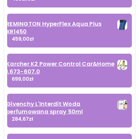
REMINGTON HyperFlex Aqua Plus
XR1450
459,00
zł
Karcher K2 Power Control Car&Home
1.673-607.0
699,00
zł
Givenchy L'Interdit Woda
perfumowana spray 50ml
284,67
zł