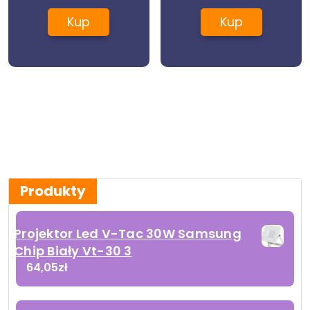
Kup
Kup
Produkty
Projektor Led V-Tac 30W Samsung
Chip Biały Vt-30 3
64,05
zł