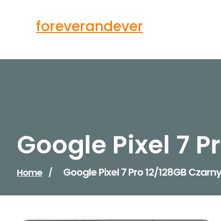
Skip
to
foreverandever
content
Google Pixel 7 P
Google Pixel 7 Pro 12/128GB Czarn
Home
/