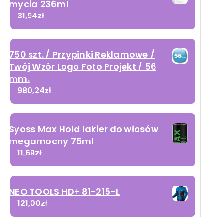
mycia 236ml
31,94
zł
750 szt. / Przypinki Reklamowe /
Twój Wzór Logo Foto Projekt / 56
mm.
980,24
zł
Syoss Max Hold lakier do włosów
megamocny 75ml
11,69
zł
NEO TOOLS HD+ 81-215-L
121,00
zł