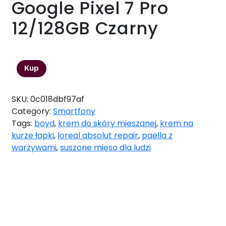
Google Pixel 7 Pro
12/128GB Czarny
4028,00
zł
Kup
SKU:
0c018dbf97af
Category:
Smartfony
Tags:
boyd
,
krem do skóry mieszanej
,
krem na
kurze łapki
,
loreal absolut repair
,
paella z
warzywami
,
suszone mięso dla ludzi