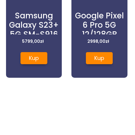
Samsung
Google Pixel
Galaxy S23+
6 Pro 5G
5G SM-S916
12/128GB
8/256GB
5799,00
zł
Czarny
2998,00
zł
Lawendowy
Kup
Kup