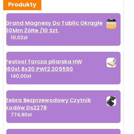
Produkty
Grand Magnesy Do Tablic Okrągłe
30Mm Żółte /10 Szt.
10,02
zł
Festool Tarcza pilarska HW
160x1,8x20 PW12 205550
140,00
zł
Zebra Bezprzewodowy Czytnik
Kodów Ds2278
774,90
zł