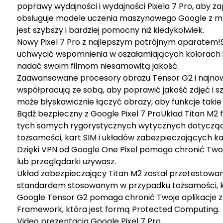
poprawy wydajności i wydajności Pixela 7 Pro, aby za
obsługuje modele uczenia maszynowego Google z mnie
jest szybszy i bardziej pomocny niż kiedykolwiek.
Nowy Pixel 7 Pro z najlepszym potrójnym aparatem!
uchwycić wspomnienia w oszałamiających kolorach i 
nadać swoim filmom niesamowitą jakość.
Zaawansowane procesory obrazu Tensor G2 i najnowo
współpracują ze sobą, aby poprawić jakość zdjęć i 
może błyskawicznie łączyć obrazy, aby funkcje takie 
Bądź bezpieczny z Google Pixel 7 ProUkład Titan M2
tych samych rygorystycznych wytycznych dotycząc
tożsamości, kart SIM i układów zabezpieczających k
Dzięki VPN od Google One Pixel pomaga chronić Twoją 
lub przeglądarki używasz.
Układ zabezpieczający Titan M2 został przetestow
standardem stosowanym w przypadku tożsamości, ka
Google Tensor G2 pomaga chronić Twoje aplikacje z
Framework, która jest formą Protected Computing.
Video prezentacja Google Pixel 7 Pro