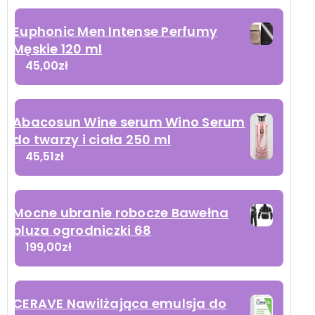
Euphonic Men Intense Perfumy
Męskie 120 ml
45,00
zł
Abacosun Wine serum Wino Serum
do twarzy i ciała 250 ml
45,51
zł
Mocne ubranie robocze Bawełna
bluza ogrodniczki 68
199,00
zł
CERAVE Nawilżająca emulsja do