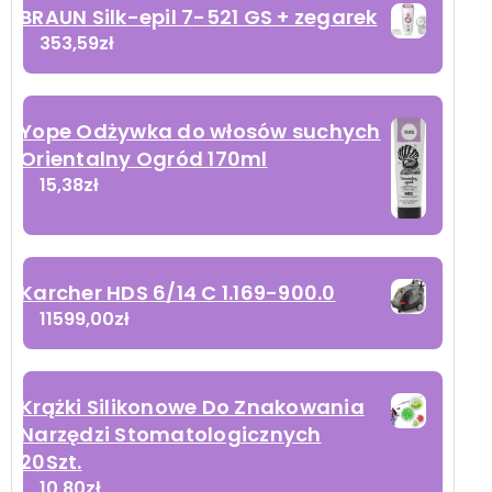
BRAUN Silk-epil 7-521 GS + zegarek
353,59
zł
Yope Odżywka do włosów suchych
Orientalny Ogród 170ml
15,38
zł
Karcher HDS 6/14 C 1.169-900.0
11599,00
zł
Krążki Silikonowe Do Znakowania
Narzędzi Stomatologicznych
20Szt.
10,80
zł