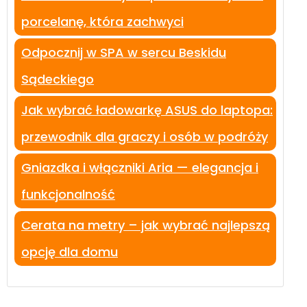
porcelanę, która zachwyci
Odpocznij w SPA w sercu Beskidu
Sądeckiego
Jak wybrać ładowarkę ASUS do laptopa:
przewodnik dla graczy i osób w podróży
Gniazdka i włączniki Aria — elegancja i
funkcjonalność
Cerata na metry – jak wybrać najlepszą
opcję dla domu