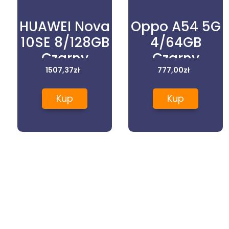
HUAWEI Nova
Oppo A54 5G
10SE 8/128GB
4/64GB
Czarny
Czarny
1507,37
zł
777,00
zł
Kup
Kup