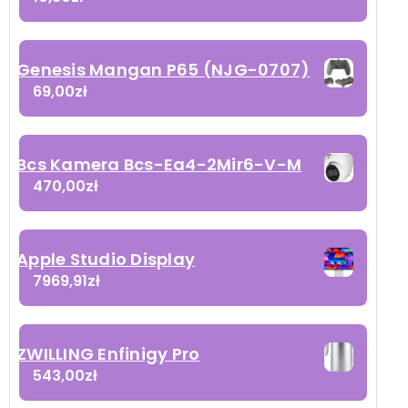
Genesis Mangan P65 (NJG-0707)
69,00
zł
Bcs Kamera Bcs-Ea4-2Mir6-V-M
470,00
zł
Apple Studio Display
7969,91
zł
ZWILLING Enfinigy Pro
543,00
zł