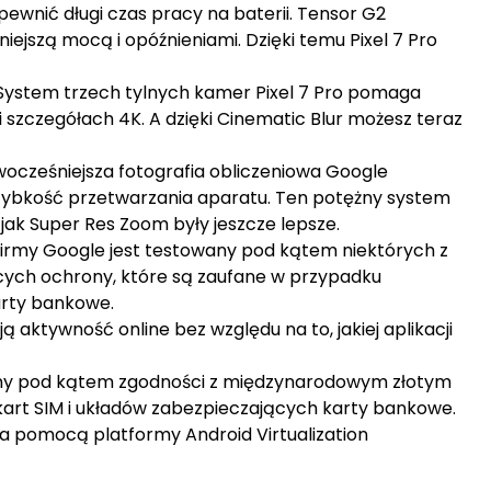
pewnić długi czas pracy na baterii. Tensor G2
jszą mocą i opóźnieniami. Dzięki temu Pixel 7 Pro
System trzech tylnych kamer Pixel 7 Pro pomaga
szczegółach 4K. A dzięki Cinematic Blur możesz teraz
cześniejsza fotografia obliczeniowa Google
szybkość przetwarzania aparatu. Ten potężny system
jak Super Res Zoom były jeszcze lepsze.
 firmy Google jest testowany pod kątem niektórych z
ych ochrony, które są zaufane w przypadku
arty bankowe.
aktywność online bez względu na to, jakiej aplikacji
any pod kątem zgodności z międzynarodowym złotym
rt SIM i układów zabezpieczających karty bankowe.
a pomocą platformy Android Virtualization