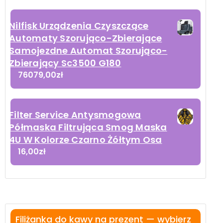
Nilfisk Urządzenia Czyszczące
Automaty Szorująco-Zbierające
Samojezdne Automat Szorująco-
Zbierający Sc3500 G180
76079,00
zł
Filter Service Antysmogowa
Półmaska Filtrująca Smog Maska
4U W Kolorze Czarno Żółtym Osa
16,00
zł
Filiżanka do kawy na prezent — wybierz