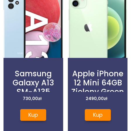
Samsung
Apple iPhone
Galaxy A13
12 Mini 64GB
SM-A135
Zielony Green
3/32GB
730,00
zł
2490,00
zł
Niebieski
Kup
Kup