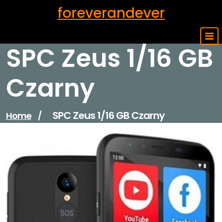
Skip
foreverandever
to
content
SPC Zeus 1/16 GB
Czarny
SPC Zeus 1/16 GB Czarny
Home
/