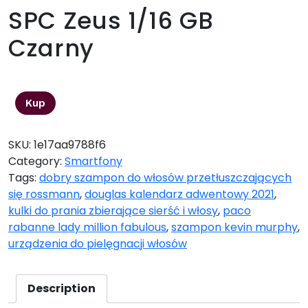
SPC Zeus 1/16 GB
Czarny
828,00
zł
Kup
SKU:
1e17aa9788f6
Category:
Smartfony
Tags:
dobry szampon do włosów przetłuszczających
się rossmann
,
douglas kalendarz adwentowy 2021
,
kulki do prania zbierające sierść i włosy
,
paco
rabanne lady million fabulous
,
szampon kevin murphy
,
urządzenia do pielęgnacji włosów
Description