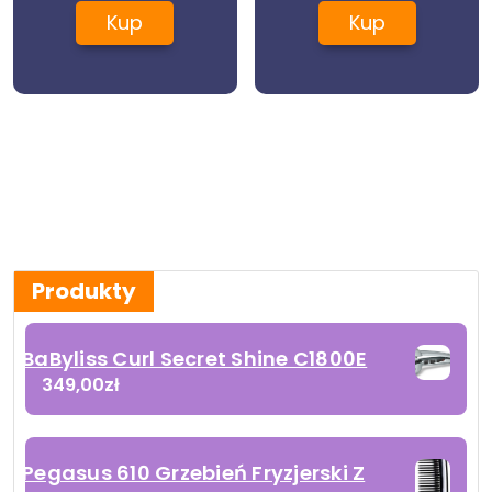
Lawendowy
Kup
Kup
Produkty
BaByliss Curl Secret Shine C1800E
349,00
zł
Pegasus 610 Grzebień Fryzjerski Z