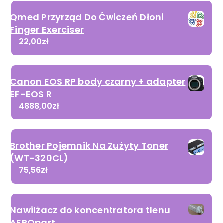
Qmed Przyrząd Do Ćwiczeń Dłoni
Finger Exerciser
22,00
zł
Canon EOS RP body czarny + adapter
EF-EOS R
4888,00
zł
Brother Pojemnik Na Zużyty Toner
(WT-320CL)
75,56
zł
Nawilżacz do koncentratora tlenu
AEROpart