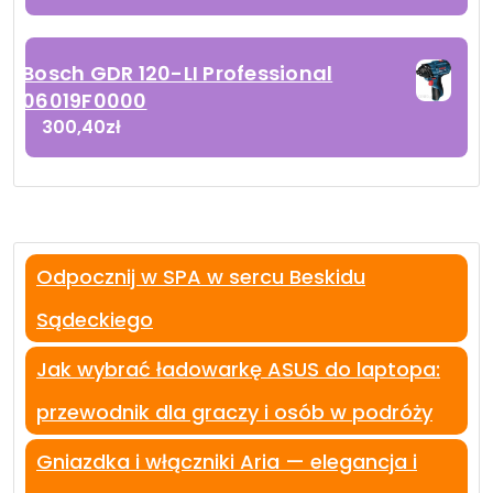
Bosch GDR 120-LI Professional
06019F0000
300,40
zł
Odpocznij w SPA w sercu Beskidu
Sądeckiego
Jak wybrać ładowarkę ASUS do laptopa:
przewodnik dla graczy i osób w podróży
Gniazdka i włączniki Aria — elegancja i