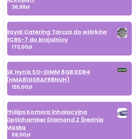
36,99
zł
Royal Catering Tarcza do wiórków
RCRS-7 do krajalnicy
173,00
zł
SK Hynix SO-DIMM 8GB DDR4
(HMA81GS6AFR8NUH)
155,00
zł
Philips Komora inhalacyjna
Optichamber Diamond Z Średnią
Maską
59,00
zł