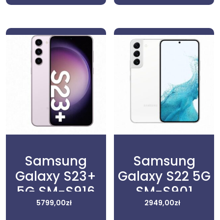
Samsung
Samsung
Galaxy S23+
Galaxy S22 5G
5G SM-S916
SM-S901
8/256GB
5799,00
zł
8/128GB Biały
2949,00
zł