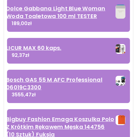
Dolce Gabbana Light Blue Woman
Woda Toaletowa 100 ml TESTER
189,00
zł
LICUR MAX 60 kaps.
92,37
zł
Bosch GAS 55 M AFC Professional
06019C3300
3555,47
zł
Bigbuy Fashion Emaga Koszulka Polo
Z Krótkim Rękawem Męska 144756
(10 Sztuk) Fuksja