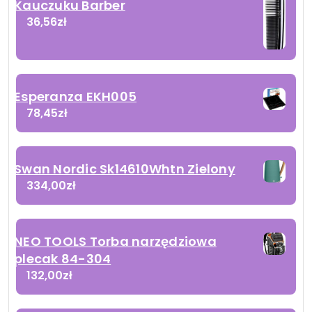
Kauczuku Barber
36,56
zł
Esperanza EKH005
78,45
zł
Swan Nordic Sk14610Whtn Zielony
334,00
zł
NEO TOOLS Torba narzędziowa
plecak 84-304
132,00
zł