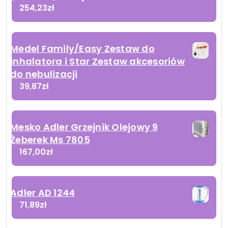
254,23
zł
Medel Family/Easy Zestaw do
inhalatora i Star Zestaw akcesoriów
do nebulizacji
39,87
zł
Mesko Adler Grzejnik Olejowy 9
Żeberek Ms 7805
167,00
zł
Adler AD 1244
71,89
zł