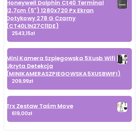
Honeywell Dolphin Ct40 Terminal
12,7cm (5") 1280x720 Px Ekran
Dotykowy 278 G Czarny
(CT40L1N27C11DE)
2543,15
zł
Mini Kamera Szpiegowska 5Xusb Wifi
Ukryta Detekcja
(MINIKAMERASZPIEGOWSKA5XUSBWIFI)
209,99
zł
Trx Zestaw Taśm Move
619,00
zł