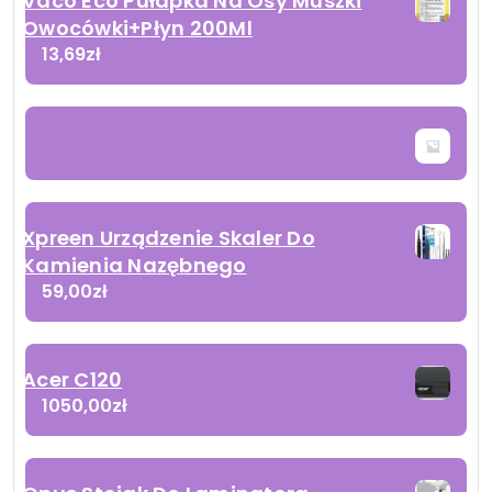
Vaco Eco Pułapka Na Osy Muszki
Owocówki+Płyn 200Ml
13,69
zł
Xpreen Urządzenie Skaler Do
Kamienia Nazębnego
59,00
zł
Acer C120
1050,00
zł