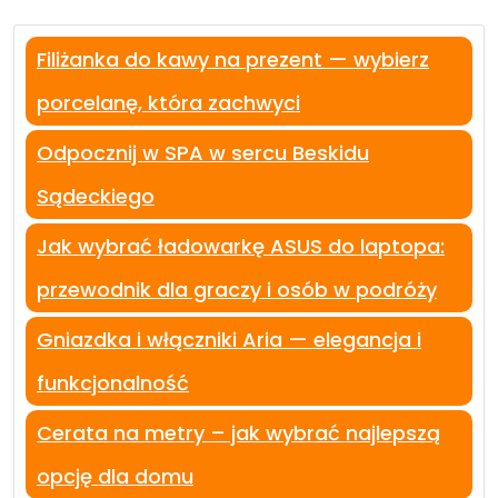
Filiżanka do kawy na prezent — wybierz
porcelanę, która zachwyci
Odpocznij w SPA w sercu Beskidu
Sądeckiego
Jak wybrać ładowarkę ASUS do laptopa:
przewodnik dla graczy i osób w podróży
Gniazdka i włączniki Aria — elegancja i
funkcjonalność
Cerata na metry – jak wybrać najlepszą
opcję dla domu