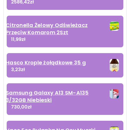
2586,42
zł
Citronella Żelowy Odświeżacz
Przeciw Komarom 2Szt
11,99
zł
Hasco Krople żołądkowe 35 g
3,23
zł
Samsung Galaxy A13 SM-A135
3/32GB Niebieski
730,00
zł