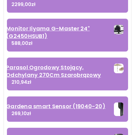
2299,00
zł
Monitor Iiyama G-Master 24"
(G2450HSUB1)
588,00
zł
Parasol Ogrodowy Stojący,
Odchylany 270Cm Szarobrązowy
210,94
zł
Gardena smart Sensor (19040-20)
269,10
zł