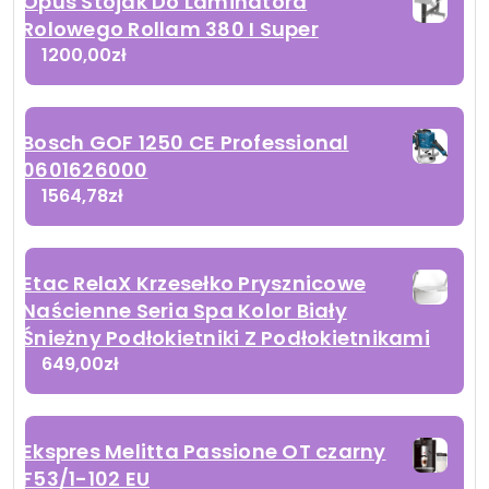
Opus Stojak Do Laminatora
Rolowego Rollam 380 I Super
1200,00
zł
Bosch GOF 1250 CE Professional
0601626000
1564,78
zł
Etac RelaX Krzesełko Prysznicowe
Naścienne Seria Spa Kolor Biały
Śnieżny Podłokietniki Z Podłokietnikami
649,00
zł
Ekspres Melitta Passione OT czarny
F53/1-102 EU