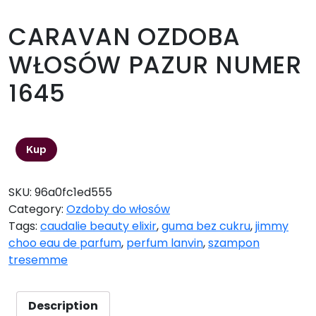
CARAVAN OZDOBA
WŁOSÓW PAZUR NUMER
1645
137,99
zł
Kup
SKU:
96a0fc1ed555
Category:
Ozdoby do włosów
Tags:
caudalie beauty elixir
,
guma bez cukru
,
jimmy
choo eau de parfum
,
perfum lanvin
,
szampon
tresemme
Description