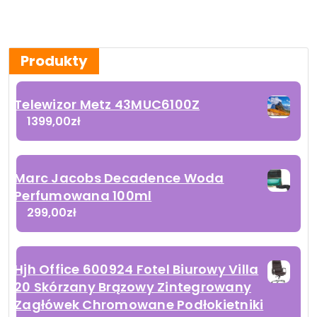
Produkty
Telewizor Metz 43MUC6100Z
1399,00
zł
Marc Jacobs Decadence Woda
Perfumowana 100ml
299,00
zł
Hjh Office 600924 Fotel Biurowy Villa
20 Skórzany Brązowy Zintegrowany
Zagłówek Chromowane Podłokietniki