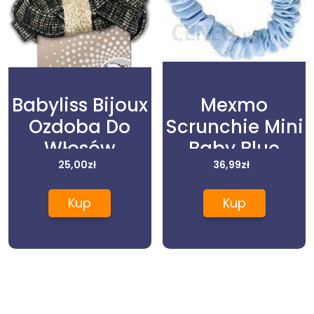
Babyliss Bijoux
Mexmo
Ozdoba Do
Scrunchie Mini
Włosów
Baby Blue
25,00
zł
Zestaw Dwóch
36,99
zł
Gumek
Kup
Kup
Jedwabnych