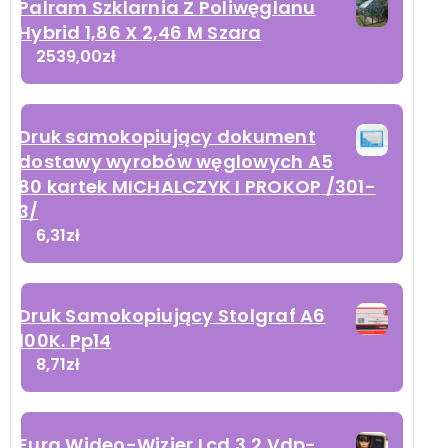
Palram Szklarnia Z Poliwęglanu
Hybrid 1,86 X 2,46 M Szara
2539,00
zł
Druk samokopiujący dokument
dostawy wyrobów węglowych A5
80 kartek MICHALCZYK I PROKOP /301-
3/
6,31
zł
Druk Samokopiujący Stolgraf A6
100K. Pp14
8,71
zł
Eura Wideo-Wizjer Lcd 3,2 Vdp-