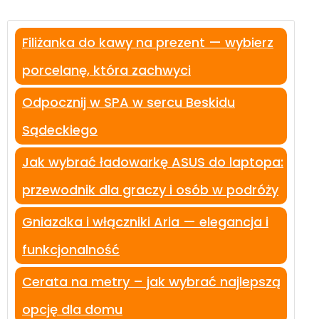
Filiżanka do kawy na prezent — wybierz
porcelanę, która zachwyci
Odpocznij w SPA w sercu Beskidu
Sądeckiego
Jak wybrać ładowarkę ASUS do laptopa:
przewodnik dla graczy i osób w podróży
Gniazdka i włączniki Aria — elegancja i
funkcjonalność
Cerata na metry – jak wybrać najlepszą
opcję dla domu