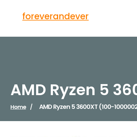
Skip
to
foreverandever
content
AMD Ryzen 5 36
AMD Ryzen 5 3600XT (100-100000
Home
/