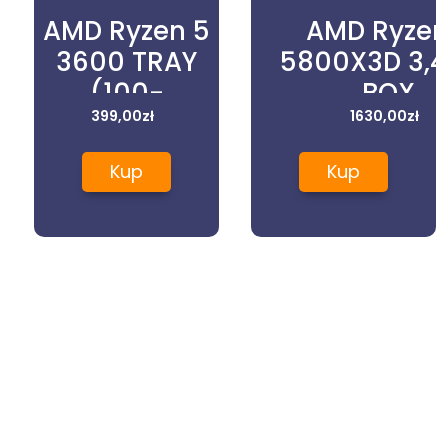
AMD Ryzen 5
AMD Ryzen
3600 TRAY
5800X3D 3,
(100-
BOX
000000031)
399,00
zł
(10010000065
1630,00
zł
Kup
Kup