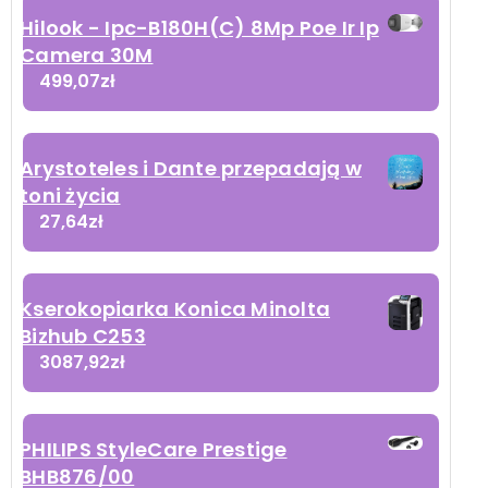
Hilook - Ipc-B180H(C) 8Mp Poe Ir Ip
Camera 30M
499,07
zł
Arystoteles i Dante przepadają w
toni życia
27,64
zł
Kserokopiarka Konica Minolta
Bizhub C253
3087,92
zł
PHILIPS StyleCare Prestige
BHB876/00