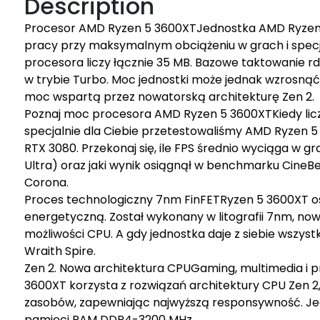
Description
Procesor AMD Ryzen 5 3600XTJednostka AMD Ryzen 5
pracy przy maksymalnym obciążeniu w grach i specj
procesora liczy łącznie 35 MB. Bazowe taktowanie rd
w trybie Turbo. Moc jednostki może jednak wzrosn
moc wspartą przez nowatorską architekturę Zen 2.
Poznaj moc procesora AMD Ryzen 5 3600XTKiedy liczą
specjalnie dla Ciebie przetestowaliśmy AMD Ryzen 
RTX 3080. Przekonaj się, ile FPS średnio wyciąga w gr
Ultra) oraz jaki wynik osiągnął w benchmarku CineBe
Corona.
Proces technologiczny 7nm FinFETRyzen 5 3600XT os
energetyczną. Został wykonany w litografii 7nm, no
możliwości CPU. A gdy jednostka daje z siebie wszys
Wraith Spire.
Zen 2. Nowa architektura CPUGaming, multimedia i p
3600XT korzysta z rozwiązań architektury CPU Zen 2
zasobów, zapewniając najwyższą responsywność. J
pamięci RAM DDR4-3200 MHz.