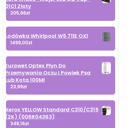
01C1 Złoty
205,66
zł
Lodówka Whirlpool W5 711E OX1
1499,00
zł
Eurowet Optex Płyn Do
Przemywania Oczu I Powiek Psa
Lub Kota 100Ml
23,99
zł
Xerox YELLOW Standard C310/C315
(2K) (006R04363)
348,16
zł