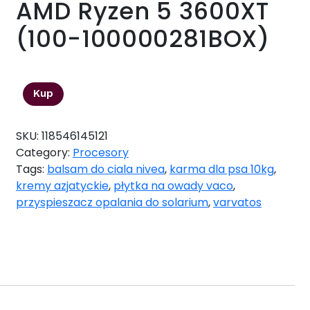
AMD Ryzen 5 3600XT
(100-100000281BOX)
1315,46
zł
Kup
SKU:
118546145121
Category:
Procesory
Tags:
balsam do ciala nivea
,
karma dla psa 10kg
,
kremy azjatyckie
,
płytka na owady vaco
,
przyspieszacz opalania do solarium
,
varvatos