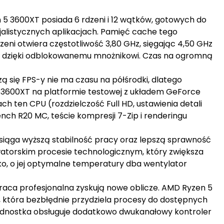
 3600XT posiada 6 rdzeni i 12 wątków, gotowych do
alistycznych aplikacjach. Pamięć cache tego
zeni otwiera częstotliwość 3,80 GHz, sięgając 4,50 GHz
ąć dzięki odblokowanemu mnożnikowi. Czas na ogromną
 się FPS-y nie ma czasu na półśrodki, dlatego
5 3600XT na platformie testowej z układem GeForce
ach ten CPU (rozdzielczość Full HD, ustawienia detali
nch R20 MC, teście kompresji 7-Zip i renderingu
iąga wyższą stabilność pracy oraz lepszą sprawność
watorskim procesie technologicznym, który zwiększa
tko, o jej optymalne temperatury dba wentylator
raca profesjonalna zyskują nowe oblicze. AMD Ryzen 5
, która bezbłędnie przydziela procesy do dostępnych
ednostka obsługuje dodatkowo dwukanałowy kontroler