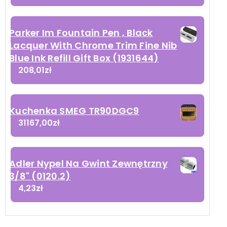
Parker Im Fountain Pen , Black
Lacquer With Chrome Trim Fine Nib
Blue Ink Refill Gift Box (1931644)
208,01
zł
Kuchenka SMEG TR90DGC9
31167,00
zł
Adler Nypel Na Gwint Zewnętrzny
3/8" (0120.2)
4,23
zł