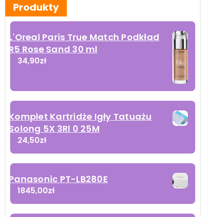
Produkty
L'Oreal Paris True Match Podkład
R5 Rose Sand 30 ml
34,90
zł
Komplet Kartridże Igły Tatuażu
Solong 5X 3Rl 0 25M
24,50
zł
Panasonic PT-LB280E
1845,00
zł