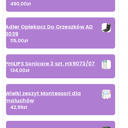
490,00
zł
Adler Opiekacz Do Orzeszków AD
3039
115,00
zł
PHILIPS Sonicare 3 szt. HX9073/07
134,00
zł
Wielki zeszyt Montessori dla
maluchów
42,99
zł