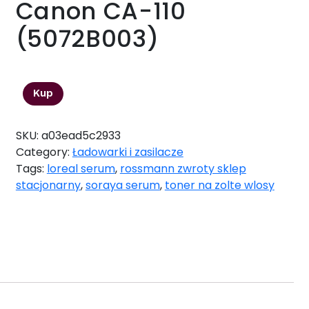
Canon CA-110
(5072B003)
182,00
zł
Kup
SKU:
a03ead5c2933
Category:
Ładowarki i zasilacze
Tags:
loreal serum
,
rossmann zwroty sklep
stacjonarny
,
soraya serum
,
toner na zolte wlosy