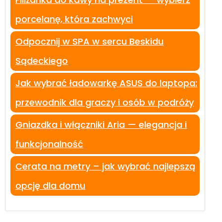
porcelanę, która zachwyci
Odpocznij w SPA w sercu Beskidu
Sądeckiego
Jak wybrać ładowarkę ASUS do laptopa:
przewodnik dla graczy i osób w podróży
Gniazdka i włączniki Aria — elegancja i
funkcjonalność
Cerata na metry – jak wybrać najlepszą
opcję dla domu