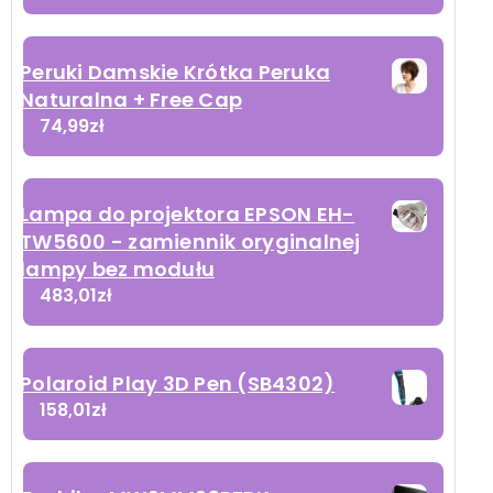
Peruki Damskie Krótka Peruka
Naturalna + Free Cap
74,99
zł
Lampa do projektora EPSON EH-
TW5600 - zamiennik oryginalnej
lampy bez modułu
483,01
zł
Polaroid Play 3D Pen (SB4302)
158,01
zł