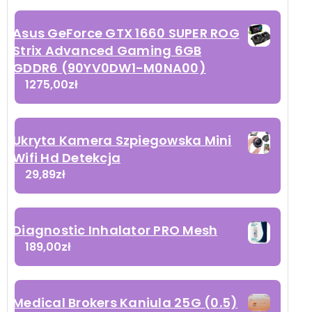
Asus GeForce GTX 1660 SUPER ROG
Strix Advanced Gaming 6GB
GDDR6 (90YV0DW1-M0NA00)
1275,00
zł
Ukryta Kamera Szpiegowska Mini
Wifi Hd Detekcja
29,89
zł
Diagnostic Inhalator PRO Mesh
189,00
zł
Medical Brokers Kaniula 25G (0.5)