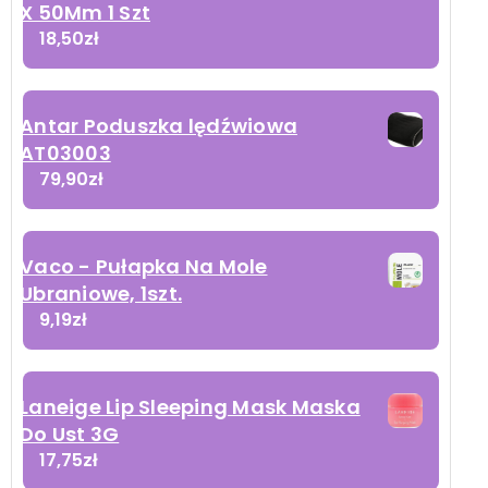
X 50Mm 1 Szt
18,50
zł
Antar Poduszka lędźwiowa
AT03003
79,90
zł
Vaco - Pułapka Na Mole
Ubraniowe, 1szt.
9,19
zł
Laneige Lip Sleeping Mask Maska
Do Ust 3G
17,75
zł