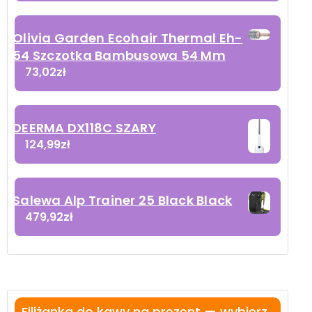
Olivia Garden Ecohair Thermal Eh-
54 Szczotka Bambusowa 54 Mm
73,02
zł
DEERMA DX118C SZARY
124,99
zł
Salewa Alp Trainer 25 Black Black
479,92
zł
Filiżanka do kawy na prezent — wybierz