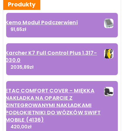
Produkty
Kemo Moduł Podczerwieni
91,65
zł
Karcher K7 Full Control Plus 1.317-
030.0
2035,89
zł
ETAC COMFORT COVER - MIĘKKA
NAKŁADKA NA OPARCIE Z
ZINTEGROWANYMI NAKŁADKAMI
PODŁOKIETNIKI DO WÓZKÓW SWIFT
MOBILE (4136)
420,00
zł