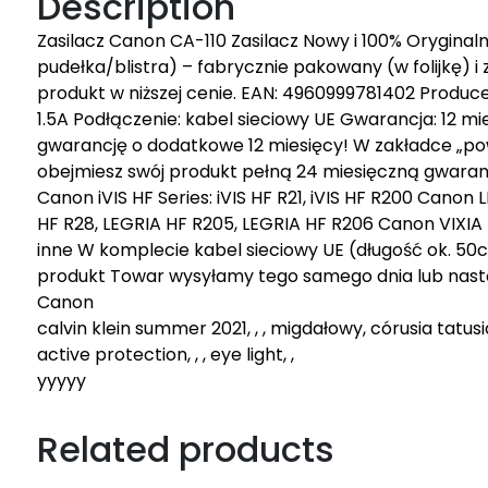
Description
Zasilacz Canon CA-110 Zasilacz Nowy i 100% Oryginal
pudełka/blistra) – fabrycznie pakowany (w folijkę) i
produkt w niższej cenie. EAN: 4960999781402 Produc
1.5A Podłączenie: kabel sieciowy UE Gwarancja: 12 m
gwarancję o dodatkowe 12 miesięcy! W zakładce „powi
obejmiesz swój produkt pełną 24 miesięczną gwaran
Canon iVIS HF Series: iVIS HF R21, iVIS HF R200 Canon
HF R28, LEGRIA HF R205, LEGRIA HF R206 Canon VIXIA HF
inne W komplecie kabel sieciowy UE (długość ok. 50
produkt Towar wysyłamy tego samego dnia lub nastę
Canon
calvin klein summer 2021, , , migdałowy, córusia tatus
active protection, , , eye light, ,
yyyyy
Related products