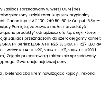
ny Zasilacz sprzedawany w wersji OEM (bez
 zabezpieczony. Dzięki temu kupujesz oryginalny
ent: Canon Input: AC 100~240 50~60Hz Output: 5.3V —
iesięcy Pamiętaj, że zawsze możesz przedłużyć
ązane produkty” odnajdziesz ofertę, dzięki której
cją! Zasilacz przeznaczony do szerokiej gamy kamer:
 LEGRIA HF Series: LEGRIA HF R26, LEGRIA HF R27, LEGRIA
 Series: VIXIA HF R20, VIXIA HF R21, VIXIA HF R200 i
cm) Zdjęcia przedstawiają faktycznie sprzedawany
pnego! Gwarancja najniższej ceny!
ia, , bielenda cbd krem nawilzajaco kojacy, , rexona