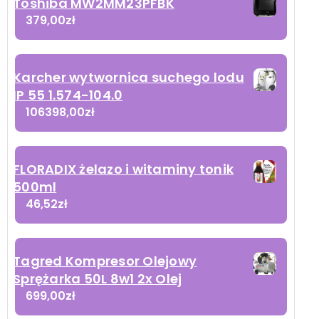
Toshiba MW2MM23PFBK
379,00
zł
Karcher wytwornica suchego lodu
IP 55 1.574-104.0
106398,00
zł
FLORADIX żelazo i witaminy tonik
500ml
46,52
zł
Tagred Kompresor Olejowy
Sprężarka 50L 8w1 2x Olej
699,00
zł