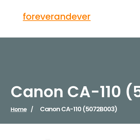
Skip
to
foreverandever
content
Canon CA-110 (
Canon CA-110 (5072B003)
Home
/