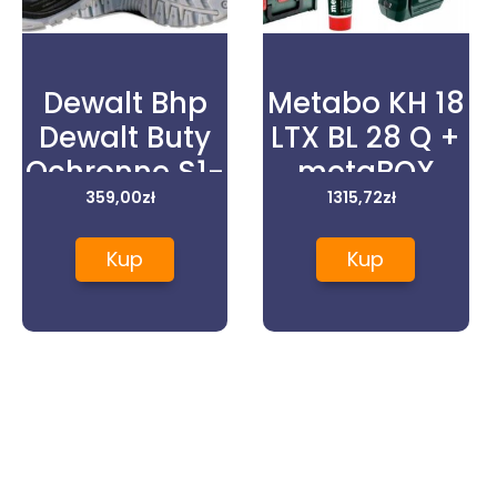
Dewalt Bhp
Metabo KH 18
Dewalt Buty
LTX BL 28 Q +
Ochronne S1-
metaBOX
P Laser
359,00
zł
1315,72
(bez
zł
Buffalo
akumulatora
Kup
Kup
i ładowarki)