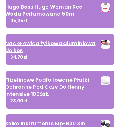
Hugo Boss Hugo Woman Red
Woda Perfumowana 50ml
115,35
zł
Nac Głowica żyłkowa aluminiowa
do kos
34,70
zł
Flizelinowe Podfoliowane Płatki
Ochronne Pod Oczy Do Henny
Intensive 100Szt.
23,00
zł
Seiko Instruments Mp-B30 3In