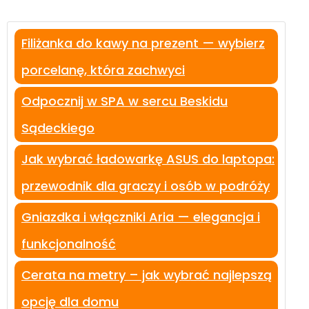
Filiżanka do kawy na prezent — wybierz
porcelanę, która zachwyci
Odpocznij w SPA w sercu Beskidu
Sądeckiego
Jak wybrać ładowarkę ASUS do laptopa:
przewodnik dla graczy i osób w podróży
Gniazdka i włączniki Aria — elegancja i
funkcjonalność
Cerata na metry – jak wybrać najlepszą
opcję dla domu