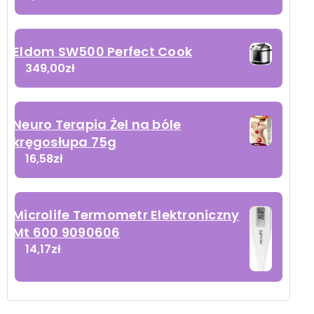
Eldom SW500 Perfect Cook
349,00
zł
Neuro Terapia Żel na bóle
kręgosłupa 75g
16,58
zł
Microlife Termometr Elektroniczny
Mt 600 9090606
14,17
zł