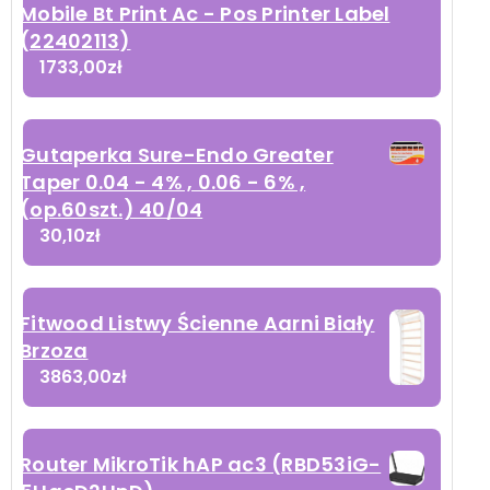
Mobile Bt Print Ac - Pos Printer Label
(22402113)
1733,00
zł
Gutaperka Sure-Endo Greater
Taper 0.04 - 4% , 0.06 - 6% ,
(op.60szt.) 40/04
30,10
zł
Fitwood Listwy Ścienne Aarni Biały
Brzoza
3863,00
zł
Router MikroTik hAP ac3 (RBD53iG-