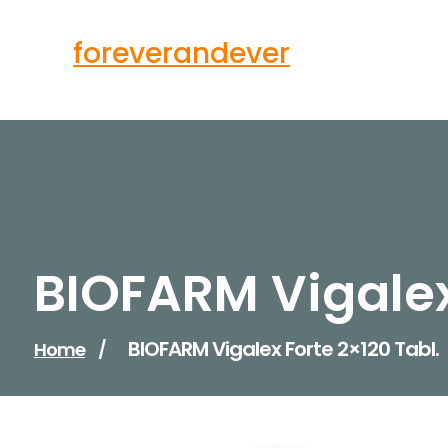
Skip
to
foreverandever
content
BIOFARM Vigalex
BIOFARM Vigalex Forte 2×120 Tabl.
Home
/