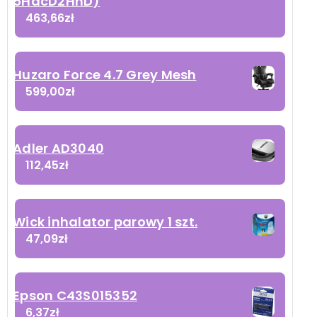
5HacD2HnD)
463,66
zł
Huzaro Force 4.7 Grey Mesh
599,00
zł
Adler AD3040
112,45
zł
Wick inhalator parowy 1 szt.
47,09
zł
Epson C43S015352
6,37
zł