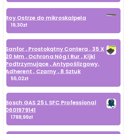
Roy Ostrze do mikroskalpela
19,30
zł
Sanfor , Prostokątny Contera , 35 X
20 Mm , Ochrona Nóg I Rur , Kijki
Podtrzymujące , Antypoślizgowy,
Adherent , Czarny , 8 Sztuk
55,02
zł
Bosch GAS 25 L SFC Professional
0601979141
1788,99
zł