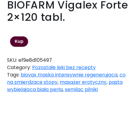
BIOFARM Vigalex Forte
2×120 tabl.
46,90
zł
Kup
SKU:
ef9e8d105497
Category:
Pozostałe leki bez recepty
Tags:
biovax maska intensywnie regenerująca
,
co
na smierdzace stopy
,
masazer erotyczny
,
pasta
wybielająca biała perła
,
semilac pilniki