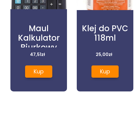
Maul
Klej do PVC
Kalkulator
118ml
Biurkowy
Mxl14
47,51
zł
25,00
zł
Business
Kup
Kup
(7267490)