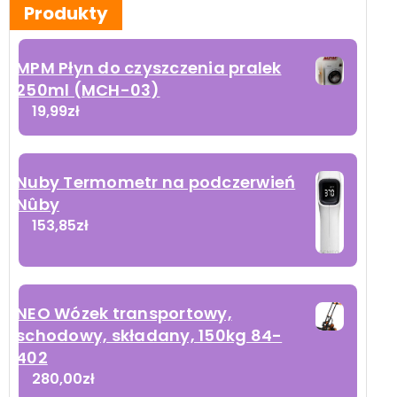
Produkty
MPM Płyn do czyszczenia pralek
250ml (MCH-03)
19,99
zł
Nuby Termometr na podczerwień
Nûby
153,85
zł
NEO Wózek transportowy,
schodowy, składany, 150kg 84-
402
280,00
zł