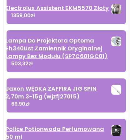
Electrolux Assistent EKM5570 Złoty
1359,00
zł
Lampa Do Projektora Optoma
Eh340Ust Zamiennik Oryginalnej
Lampy Bez Modułu (SP7C601GC01)
503,32
zł
Jaxon WĘDKA ZAFFIRA JIG SPIN
2,70m 3-15g (wjzfj27015)
69,90
zł
Police Potionwoda Perfumowana
50 ml