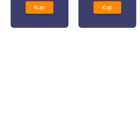
Podkład SPF
Double Wear
Kup
Kup
10 3c0 Cool
Sheer Matte
Creme 30ml
Nº 5W1