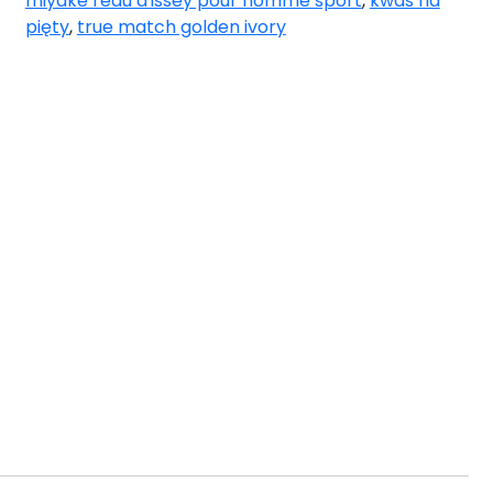
miyake l'eau d'issey pour homme sport
,
kwas na
pięty
,
true match golden ivory