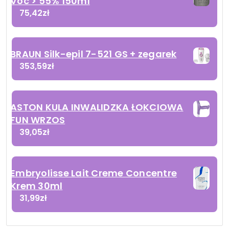
Voc > 55% 150ml
75,42
zł
BRAUN Silk-epil 7-521 GS + zegarek
353,59
zł
ASTON KULA INWALIDZKA ŁOKCIOWA
FUN WRZOS
39,05
zł
Embryolisse Lait Creme Concentre
Krem 30ml
31,99
zł