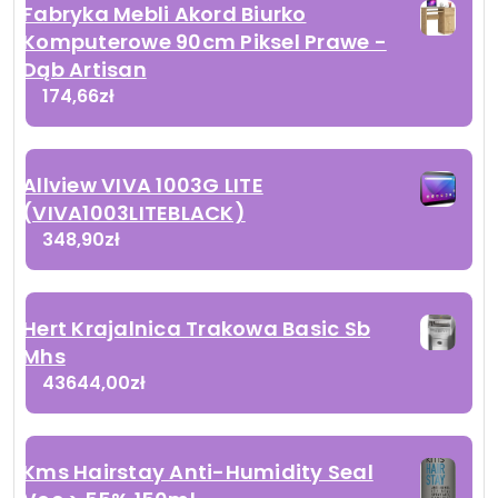
Fabryka Mebli Akord Biurko
Komputerowe 90cm Piksel Prawe -
Dąb Artisan
174,66
zł
Allview VIVA 1003G LITE
(VIVA1003LITEBLACK)
348,90
zł
Hert Krajalnica Trakowa Basic Sb
Mhs
43644,00
zł
Kms Hairstay Anti-Humidity Seal