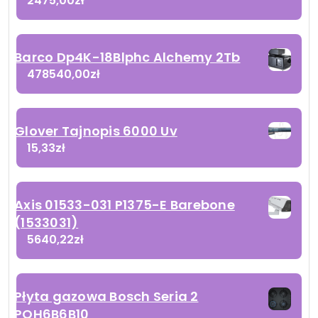
2475,00
zł
Barco Dp4K-18Blphc Alchemy 2Tb
478540,00
zł
Glover Tajnopis 6000 Uv
15,33
zł
Axis 01533-031 P1375-E Barebone
(1533031)
5640,22
zł
Płyta gazowa Bosch Seria 2
POH6B6B10