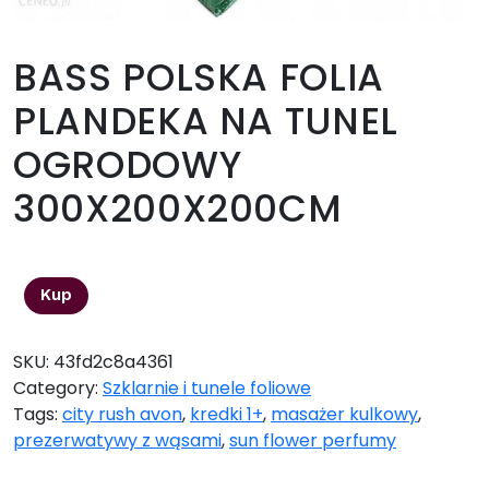
BASS POLSKA FOLIA
PLANDEKA NA TUNEL
OGRODOWY
300X200X200CM
219,00
zł
Kup
SKU:
43fd2c8a4361
Category:
Szklarnie i tunele foliowe
Tags:
city rush avon
,
kredki 1+
,
masażer kulkowy
,
prezerwatywy z wąsami
,
sun flower perfumy