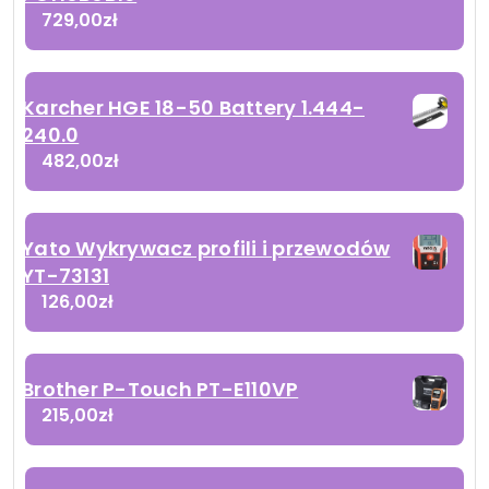
729,00
zł
Karcher HGE 18-50 Battery 1.444-
240.0
482,00
zł
Yato Wykrywacz profili i przewodów
YT-73131
126,00
zł
Brother P-Touch PT-E110VP
215,00
zł