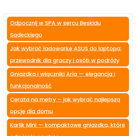
Odpocznij w SPA w sercu Beskidu
Sądeckiego
Jak wybrać ładowarkę ASUS do laptopa:
przewodnik dla graczy i osób w podróży
Gniazdka i włączniki Aria — elegancja i
funkcjonalność
Cerata na metry – jak wybrać najlepszą
opcję dla domu
Karlik Mini — kompaktowe gniazdka, które