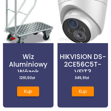
Wiz
HIKVISION DS-
Aluminiowy
2CE56C5T-
Wózek
VFIT3
Platformowy
1291,50
zł
345,91
zł
Ze Składanym
Kup
Kup
Uchwytem,
900X600 Mm