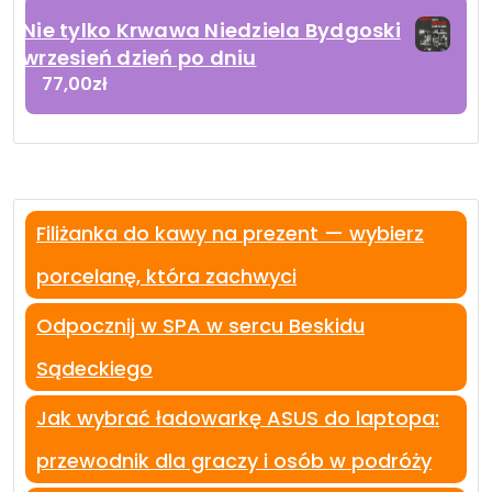
Nie tylko Krwawa Niedziela Bydgoski
wrzesień dzień po dniu
77,00
zł
Filiżanka do kawy na prezent — wybierz
porcelanę, która zachwyci
Odpocznij w SPA w sercu Beskidu
Sądeckiego
Jak wybrać ładowarkę ASUS do laptopa:
przewodnik dla graczy i osób w podróży