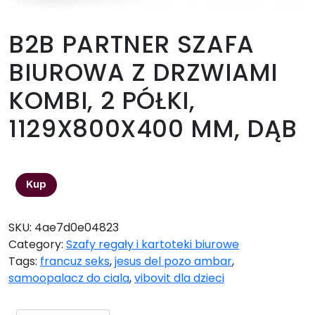
B2B PARTNER SZAFA
BIUROWA Z DRZWIAMI
KOMBI, 2 PÓŁKI,
1129X800X400 MM, DĄB
750,30
zł
Kup
SKU:
4ae7d0e04823
Category:
Szafy regały i kartoteki biurowe
Tags:
francuz seks
,
jesus del pozo ambar
,
samoopalacz do ciala
,
vibovit dla dzieci