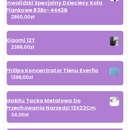
Inwalidzki Specjalny Dzieciecy Koła
Piankowe 83Bc-4443B
2860,00
zł
Xiaomi 12T
2388,00
zł
Philips Koncentrator Tlenu Everflo
1399,00
zł
Makitu Tacka Metalowa Do
Przechowania Narzędzi 13X22Cm
34,00
zł