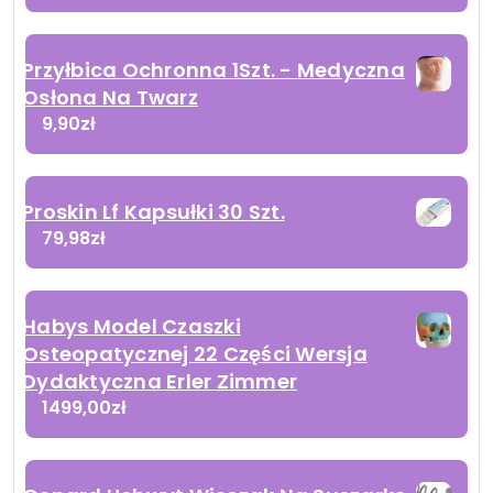
Przyłbica Ochronna 1Szt. - Medyczna
Osłona Na Twarz
9,90
zł
Proskin Lf Kapsułki 30 Szt.
79,98
zł
Habys Model Czaszki
Osteopatycznej 22 Części Wersja
Dydaktyczna Erler Zimmer
1499,00
zł