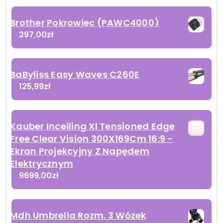
Brother Pokrowiec (PAWC4000)
297,00
zł
BaByliss Easy Waves C260E
125,99
zł
Kauber Inceiling Xl Tensioned Edge
Free Clear Vision 300X169Cm 16:9 -
Ekran Projekcyjny Z Napędem
Elektrycznym
9699,00
zł
Mdh Umbrella Rozm. 3 Wózek