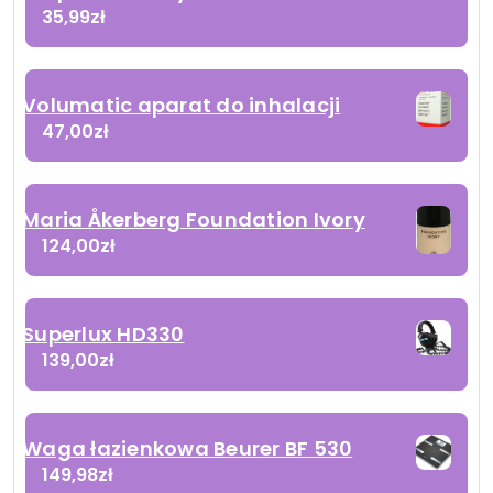
35,99
zł
Volumatic aparat do inhalacji
47,00
zł
Maria Åkerberg Foundation Ivory
124,00
zł
Superlux HD330
139,00
zł
Waga łazienkowa Beurer BF 530
149,98
zł