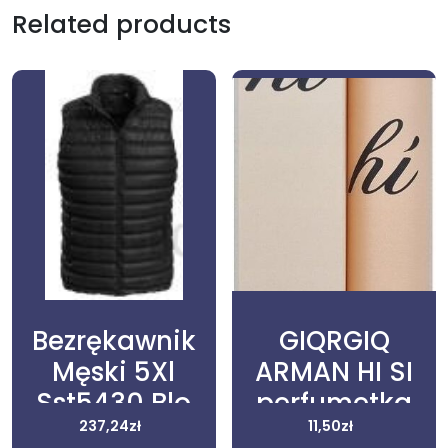
Related products
Bezrękawnik
GIQRGIQ
Męski 5Xl
ARMAN HI SI
Sst5430 Blo
perfumetka
237,24
zł
35ml
11,50
zł