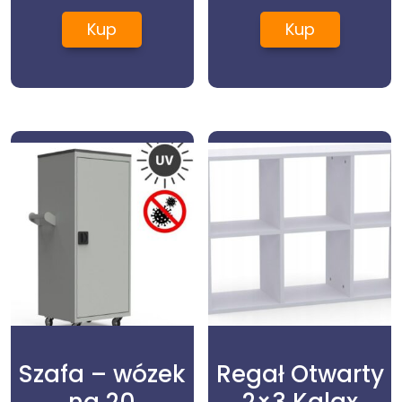
Kup
Kup
Szafa – wózek
Regał Otwarty
na 20
2×3 Kalax