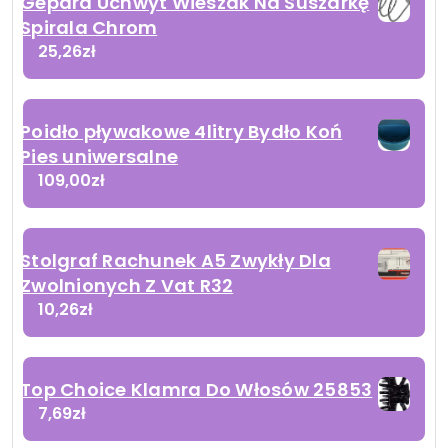
Gepard Uchwyt Wieszak Na Suszarkę
Spirala Chrom
25,26
zł
Poidło pływakowe 4litry Bydło Koń
Pies uniwersalne
109,00
zł
Stolgraf Rachunek A5 Zwykły Dla
Zwolnionych Z Vat R32
10,26
zł
Top Choice Klamra Do Włosów 25853
7,69
zł