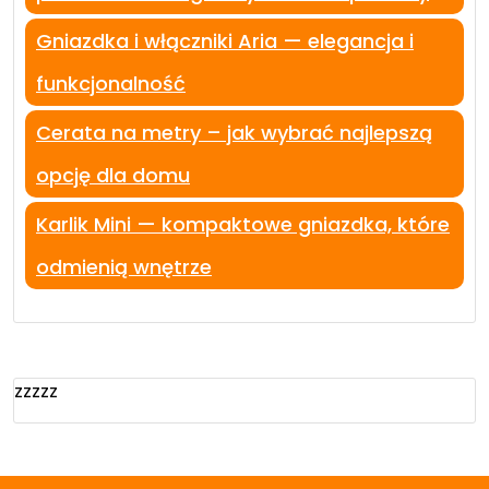
Gniazdka i włączniki Aria — elegancja i
funkcjonalność
Cerata na metry – jak wybrać najlepszą
opcję dla domu
Karlik Mini — kompaktowe gniazdka, które
odmienią wnętrze
zzzzz