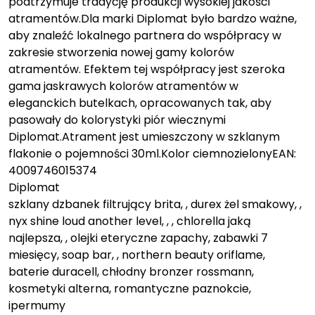
podtrzymuje tradycję produkcji wysokiej jakości
atramentów.Dla marki Diplomat było bardzo ważne,
aby znaleźć lokalnego partnera do współpracy w
zakresie stworzenia nowej gamy kolorów
atramentów. Efektem tej współpracy jest szeroka
gama jaskrawych kolorów atramentów w
eleganckich butelkach, opracowanych tak, aby
pasowały do kolorystyki piór wiecznymi
Diplomat.Atrament jest umieszczony w szklanym
flakonie o pojemności 30ml.Kolor ciemnozielonyEAN:
4009746015374
Diplomat
szklany dzbanek filtrujący brita, , durex żel smakowy, ,
nyx shine loud another level, , , chlorella jaką
najlepsza, , olejki eteryczne zapachy, zabawki 7
miesięcy, soap bar, , northern beauty oriflame,
baterie duracell, chłodny bronzer rossmann,
kosmetyki alterna, romantyczne paznokcie,
ipermumy