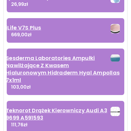
26,99
zł
iLife V7S Plus
669,00
zł
Sesderma Laboratories Ampułki
Nawilżające Z Kwasem
Hialuronowym Hidraderm Hyal Ampollas
7x1ml
103,00
zł
Teknorot Drążek Kierowniczy Audi A3
9699 A591593
111,76
zł