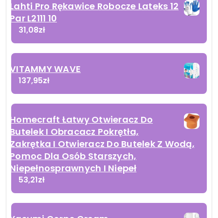
Lahti Pro Rękawice Robocze Lateks 12
Par L2111 10
31,08
zł
VITAMMY WAVE
137,95
zł
Homecraft Łatwy Otwieracz Do
Butelek I Obracacz Pokrętła,
Zakrętka I Otwieracz Do Butelek Z Wodą,
Pomoc Dla Osób Starszych,
Niepełnosprawnych I Niepeł
53,21
zł