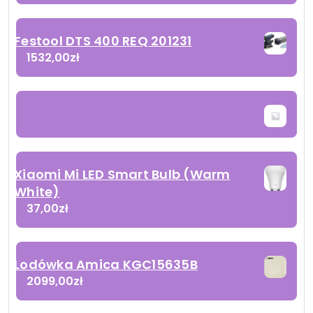
Festool DTS 400 REQ 201231
1532,00
zł
Xiaomi Mi LED Smart Bulb (Warm
White)
37,00
zł
Lodówka Amica KGC15635B
2099,00
zł