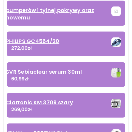
bumperów i tylnej pokrywy oraz
nowemu
PHILIPS GC4564/20
272,00
zł
SVR Sebiaclear serum 30ml
60,99
zł
Clatronic KM 3709 szary
269,00
zł