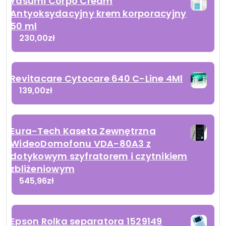
Yasumi Corpo Cream
Antyoksydacyjny krem korporacyjny
50 ml
230,00
zł
Revitacare Cytocare 640 C-Line 4Ml
139,00
zł
Eura-Tech Kaseta Zewnętrzna
WideoDomofonu VDA-80A3 z
dotykowym szyfratorem i czytnikiem
zbliżeniowym
545,96
zł
Epson Rolka separatora 1529149