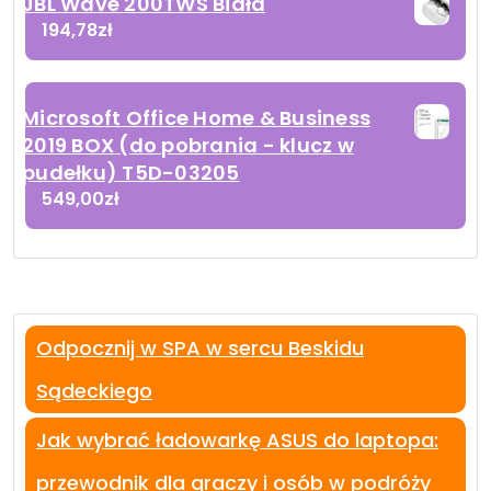
JBL Wave 200TWS Biała
194,78
zł
Microsoft Office Home & Business
2019 BOX (do pobrania - klucz w
pudełku) T5D-03205
549,00
zł
Odpocznij w SPA w sercu Beskidu
Sądeckiego
Jak wybrać ładowarkę ASUS do laptopa:
przewodnik dla graczy i osób w podróży