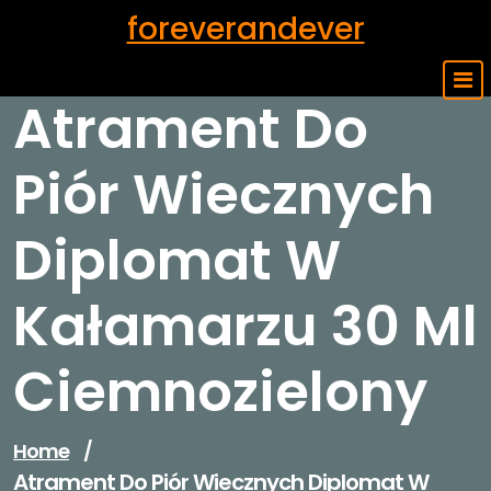
Skip
foreverandever
to
content
Atrament Do
Piór Wiecznych
Diplomat W
Kałamarzu 30 Ml
Ciemnozielony
Home
/
Atrament Do Piór Wiecznych Diplomat W