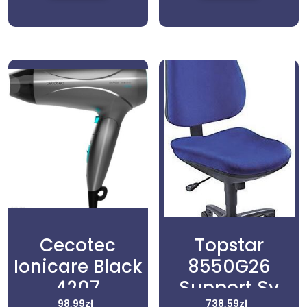
Cecotec
Topstar
Ionicare Black
8550G26
4207
Support Sy
98,99
zł
738,59
zł