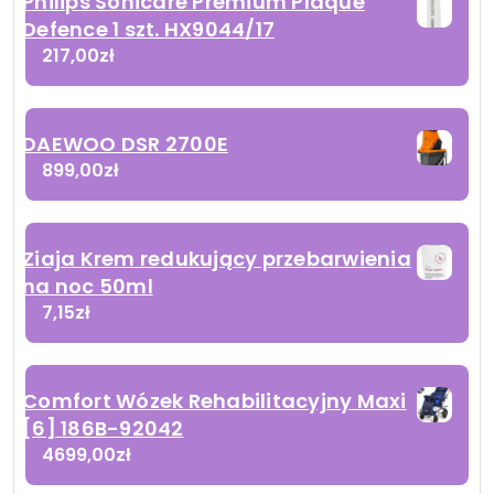
Philips Sonicare Premium Plaque
Defence 1 szt. HX9044/17
217,00
zł
DAEWOO DSR 2700E
899,00
zł
Ziaja Krem redukujący przebarwienia
na noc 50ml
7,15
zł
Comfort Wózek Rehabilitacyjny Maxi
[6] 186B-92042
4699,00
zł