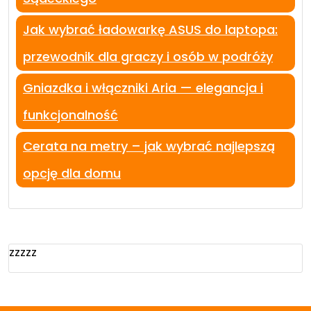
Jak wybrać ładowarkę ASUS do laptopa:
przewodnik dla graczy i osób w podróży
Gniazdka i włączniki Aria — elegancja i
funkcjonalność
Cerata na metry – jak wybrać najlepszą
opcję dla domu
zzzzz