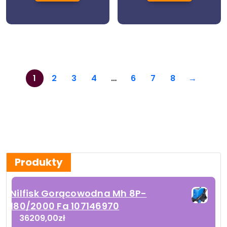
1
2
3
4
…
6
7
8
→
Produkty
Nilfisk Gorącowodna Mh 8P-
180/2000 Fa 107146970
36209,00
zł