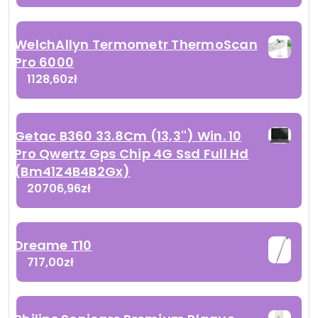
WelchAllyn Termometr ThermoScan
Pro 6000
1128,60
zł
Getac B360 33.8Cm (13,3'') Win. 10
Pro Qwertz Gps Chip 4G Ssd Full Hd
(Bm41Z4B4B2Gx)
20706,96
zł
Dreame T10
717,00
zł