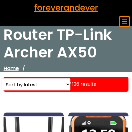
Skip
foreverandever
to
content
Router TP-Link
Archer AX50
Home
/
Showing 1–16 of 126 results