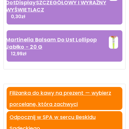
DotDisplaySZCZEGÓŁOWY I WYRAŹNY
WYŚWIETLACZ
0,30
zł
Martinelia Balsam Do Ust Lollipop
Jabłko - 20 G
12,99
zł
Filiżanka do kawy na prezent — wybierz
porcelanę, która zachwyci
Odpocznij w SPA w sercu Beskidu
Sądeckiego