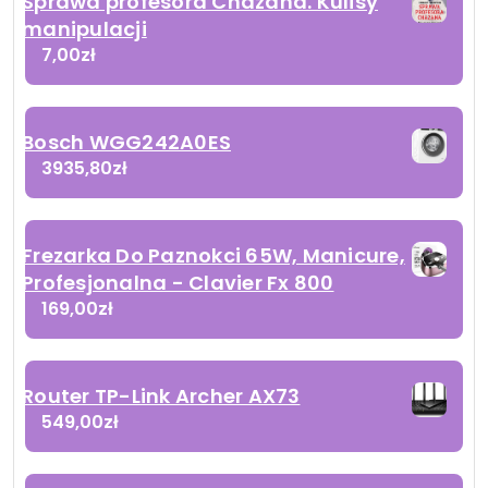
Sprawa profesora Chazana. Kulisy
manipulacji
7,00
zł
Bosch WGG242A0ES
3935,80
zł
Frezarka Do Paznokci 65W, Manicure,
Profesjonalna - Clavier Fx 800
169,00
zł
Router TP-Link Archer AX73
549,00
zł