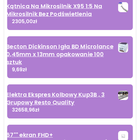
Kątnica Na Mikrosilnik X95 1:5 Na
Mikrosilnik Bez Podświetlenia
2305,00
zł
Becton Dickinson Igła BD Microlance
0,45mm x 13mm opakowanie 100
sztuk
9,69
zł
Elektra Ekspres Kolbowy Kup3B , 3
Grupowy Resto Quality
32658,96
zł
67"" ekran FHD+