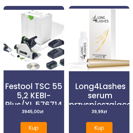
Festool TSC 55
Long4Lashes
5,2 KEBI-
serum
Plus/XL 576714
przyspieszające
3945,00
zł
wzrost rzęs 3 ml
39,99
zł
Kup
Kup