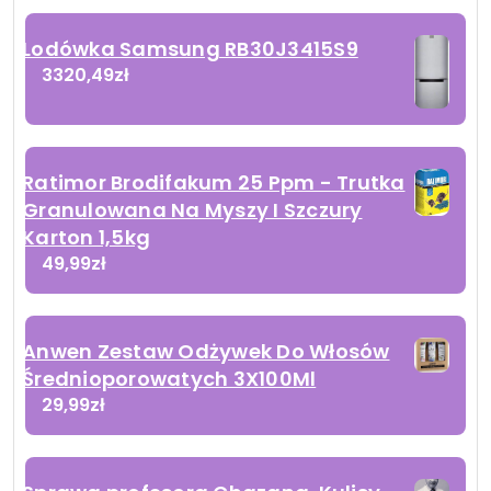
Lodówka Samsung RB30J3415S9
3320,49
zł
Ratimor Brodifakum 25 Ppm - Trutka
Granulowana Na Myszy I Szczury
Karton 1,5kg
49,99
zł
Anwen Zestaw Odżywek Do Włosów
Średnioporowatych 3X100Ml
29,99
zł