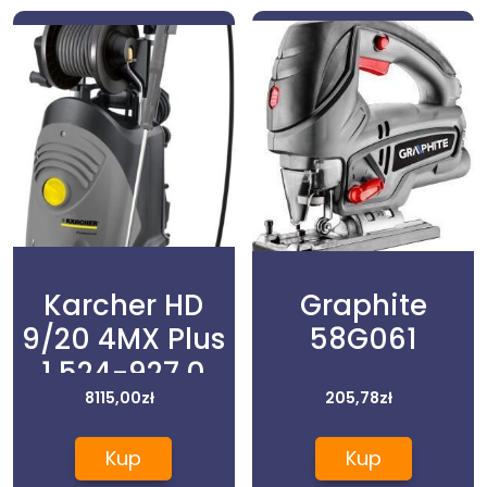
Karcher HD
Graphite
9/20 4MX Plus
58G061
1.524-927.0
8115,00
zł
205,78
zł
Kup
Kup