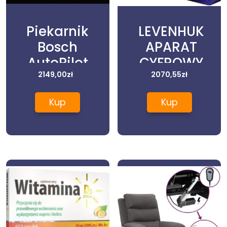
Piekarnik
LEVENHUK
Bosch
APARAT
AutoPilot
CYFROWY
HBG539EB0
2149,00
zł
FOTOGRAFICZNY
2070,55
zł
M1000 PLUS
Kup
Kup