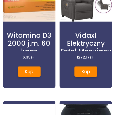
Witamina D3
Vidaxl
2000 j.m. 60
Elektryczny
kaps
Fotel Masujący
6,35
zł
Ciemnoszary
1272,17
zł
Obity Tkaniną
Kup
Kup
3098976