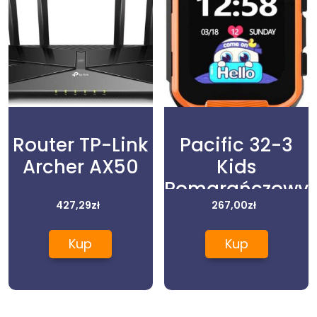
Router TP-Link
Pacific 32-3
Archer AX50
Kids
Pomarańczowy
427,29
zł
267,00
zł
Kup
Kup