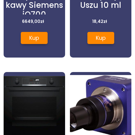
kawy Siemens
Uszu 10 ml
iQ700
CT636LES1
6649,00
zł
18,42
zł
Kup
Kup