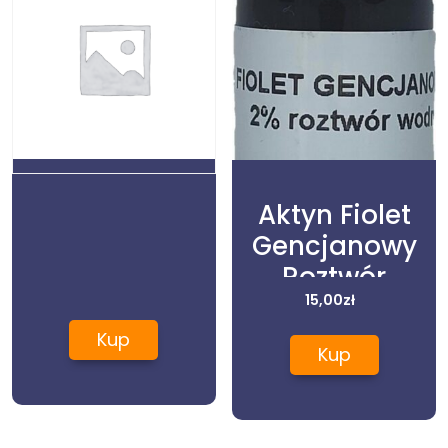
Aktyn Fiolet
Gencjanowy
Roztwór
Wodny
15,00
zł
Pyoctanina 2%
Kup
Kup
10Ml