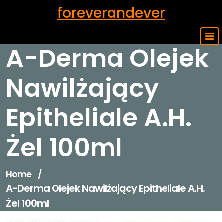
Skip
foreverandever
to
content
A-Derma Olejek
Nawilżający
Epitheliale A.H.
Żel 100ml
Home
/
A-Derma Olejek Nawilżający Epitheliale A.H.
Żel 100ml