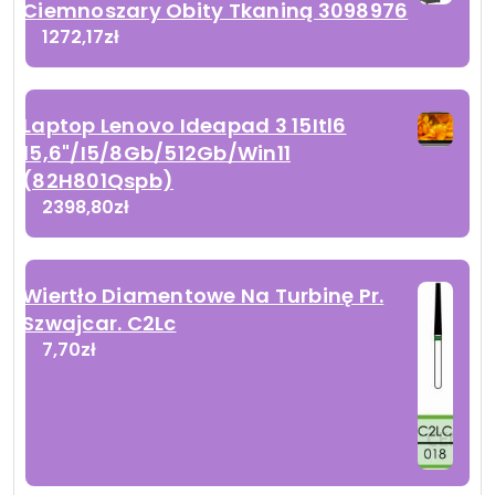
Ciemnoszary Obity Tkaniną 3098976
1272,17
zł
Laptop Lenovo Ideapad 3 15Itl6
15,6"/I5/8Gb/512Gb/Win11
(82H801Qspb)
2398,80
zł
Wiertło Diamentowe Na Turbinę Pr.
Szwajcar. C2Lc
7,70
zł