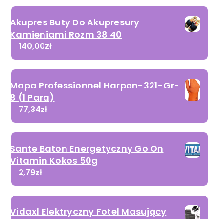
Akupres Buty Do Akupresury
Kamieniami Rozm 38 40
140,00
zł
Mapa Professionnel Harpon-321-Gr-
8 (1 Para)
77,34
zł
Sante Baton Energetyczny Go On
Vitamin Kokos 50g
2,79
zł
Vidaxl Elektryczny Fotel Masujący