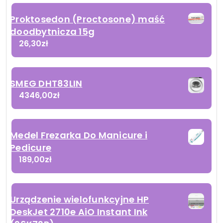
Proktosedon (Proctosone) maść
doodbytnicza 15g
26,30
zł
SMEG DHT83LIN
4346,00
zł
Medel Frezarka Do Manicure i
Pedicure
189,00
zł
Urządzenie wielofunkcyjne HP
DeskJet 2710e AiO Instant Ink