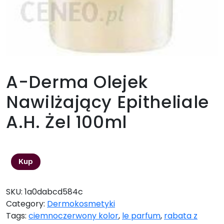
A-Derma Olejek
Nawilżający Epitheliale
A.H. Żel 100ml
180,00
zł
Kup
SKU:
1a0dabcd584c
Category:
Dermokosmetyki
Tags:
ciemnoczerwony kolor
,
le parfum
,
rabata z