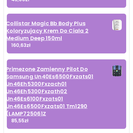
Collistar Magic Bb Body Plus
Koloryzujacy Krem Do Ciala 2
Medium Deep 150ml
160,63
zł
Primezone Zamienny Pilot Do
Samsung Un40Es6500Fxzats01
Un46Eh5300Fxzach01
Un46Eh5300Fxzath02
Un46Es6100Fxzats01
Un46Es6500Fxzats01 Tm1290
(LAMP725061Z
85,55
zł