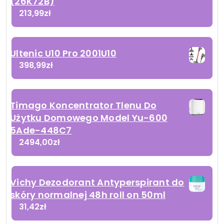
(26K72B)
213,99
zł
Ultenic U10 Pro 2001U10
398,99
zł
Timago Koncentrator Tlenu Do
Użytku Domowego Model Yu-600
5Ade-448C7
2494,00
zł
Vichy Dezodorant Antyperspirant do
skóry normalnej 48h roll on 50ml
31,42
zł