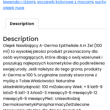
lawendą i różami
,
soczewki kolorowe z mocami
,
suchy
olejek nuxe
Description
Description
Olejek Nawilżający A-Derma Epitheliale A.H. Żel (100
ml) to wysokiej jakości produkt przeznaczony dla
osób wymagających, które dbają o swój wizerunek i
poszukują najlepszych kosmetyków dla podkreślenia
swojej urody. Jeśli należysz do tego grona, produkty
A-Derma w 100 % oryginalne zostały stworzone z
myślą o Tobie.Właściwości: Naturalne
składnikiWydajność: 100 mlZalecany Wiek: + 9 lat6-9
lata3-6 lat1-3 Años0-3 miesięcy3-6 miesięcy9-12
miesięcy6-9 miesięcyPłeć: UnisexRodzaj:
DermokosmetykiParapharmacyŻelZalecane