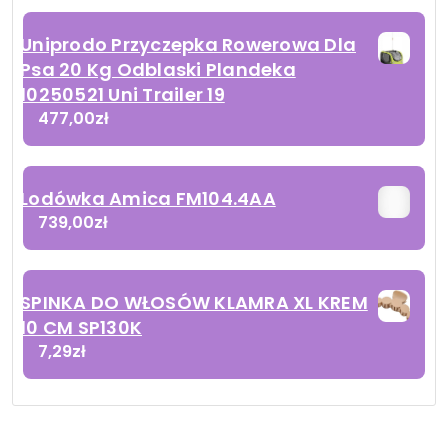
Uniprodo Przyczepka Rowerowa Dla
Psa 20 Kg Odblaski Plandeka
10250521 Uni Trailer 19
477,00
zł
Lodówka Amica FM104.4AA
739,00
zł
SPINKA DO WŁOSÓW KLAMRA XL KREM
10 CM SP130K
7,29
zł