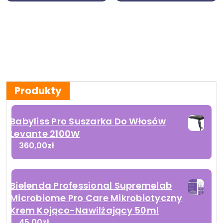
Produkty
Babyliss Pro Suszarka Do Włosów
Levante 2100W
360,00
zł
Bielenda Professional Supremelab
Microbiome Pro Care Mikrobiotyczny
Krem Kojąco-Nawilżający 50ml
45,00
zł