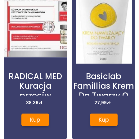
RADICAL MED
Basiclab
Kuracja
Famillias Krem
przeciw
Do Twarzy O
wypadaniu
38,39
zł
Bogatej
27,99
zł
włosów dla
Konsystencji
Kup
Kup
mężczyzn
75Ml
15amp