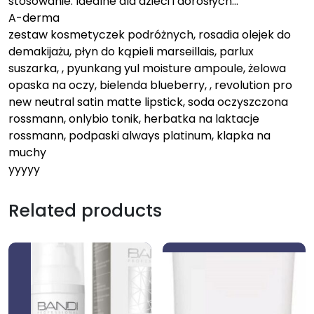
stosowanie: Idealne dla dzieci i dorosłych…
A-derma
zestaw kosmetyczek podróżnych, rosadia olejek do
demakijażu, płyn do kąpieli marseillais, parlux
suszarka, , pyunkang yul moisture ampoule, żelowa
opaska na oczy, bielenda blueberry, , revolution pro
new neutral satin matte lipstick, soda oczyszczona
rossmann, onlybio tonik, herbatka na laktacje
rossmann, podpaski always platinum, klapka na
muchy
yyyyy
Related products