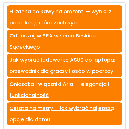
Filiżanka do kawy na prezent — wybierz
porcelanę, która zachwyci
Odpocznij w SPA w sercu Beskidu
Sądeckiego
Jak wybrać ładowarkę ASUS do laptopa:
przewodnik dla graczy i osób w podróży
Gniazdka i włączniki Aria — elegancja i
funkcjonalność
Cerata na metry – jak wybrać najlepszą
opcję dla domu