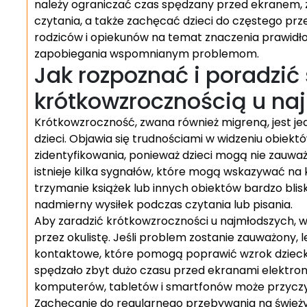
należy ograniczać czas spędzany przed ekranem, z
czytania, a także zachęcać dzieci do częstego p
rodziców i opiekunów na temat znaczenia prawidłow
zapobiegania wspomnianym problemom.
Jak rozpoznać i poradzić 
krótkowzrocznością u na
Krótkowzroczność, zwana również migreną, jest j
dzieci. Objawia się trudnościami w widzeniu obiek
zidentyfikowania, ponieważ dzieci mogą nie zauważ
istnieje kilka sygnałów, które mogą wskazywać na 
trzymanie książek lub innych obiektów bardzo blisko
nadmierny wysiłek podczas czytania lub pisania.
Aby zaradzić krótkowzroczności u najmłodszych, 
przez okulistę. Jeśli problem zostanie zauważony, 
kontaktowe, które pomogą poprawić wzrok dziecka.
spędzało zbyt dużo czasu przed ekranami elektro
komputerów, tabletów i smartfonów może przyczyn
Zachęcanie do regularnego przebywania na śwież