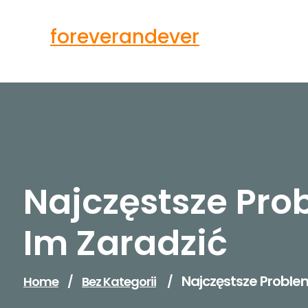
Skip
to
foreverandever
content
Najczęstsze Pro
Im Zaradzić
Najczęstsze Problem
Home
/
Bez Kategorii
/