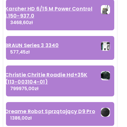
Karcher HD 6/15 M Power Control
1.150-937.0
3468,60
zł
BRAUN Series 3 3340
577,45
zł
Christie Chritie Roadie Hd+35K
(113-003104-01)
799975,00
zł
Dreame Robot Sprzątający D9 Pro
1386,00
zł