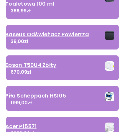
Toaletowa 100 ml
366,99
zł
Baseus Odświeżacz Powietrza
39,00
zł
Epson T50U4 Żółty
670,09
zł
Piła Scheppach HS105
1199,00
zł
Acer P1557i