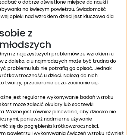
adbać o dobrze oświetlone miejsce do nauki i
rzebywania na świeżym powietrzu. Świadomość
ej opieki nad wzrokiem dzieci jest kluczowa dla
sobie z
jmłodszych
ednym z najczęstszych problemów ze wzrokiem u
tów z daleka, a u najmłodszych może być trudna do
yć problemu lub nie potrafią go opisać. Jednak
krótkowzroczność u dzieci. Należą do nich:
 twarzy, przecieranie oczu, zacinanie się,
ważne jest regularne wykonywanie badań wzroku
lekarz może zalecić okulary lub soczewki
 Ważne jest również pilnowanie, aby dziecko nie
nicznymi, ponieważ nadmierne używanie
ić się do pogłębienia krótkowzroczności.
ym powietrzu i wykonywania ćwiczeń wzroku również