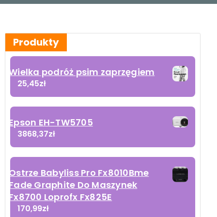
Produkty
Wielka podróż psim zaprzęgiem
25,45
zł
Epson EH-TW5705
3868,37
zł
Ostrze Babyliss Pro Fx8010Bme
Fade Graphite Do Maszynek
Fx8700 Loprofx Fx825E
170,99
zł