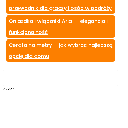
przewodnik dla graczy i osób w podróży
Gniazdka i włączniki Aria — elegancja i
funkcjonalność
Cerata na metry – jak wybrać najlepszą
opcję dla domu
zzzzz