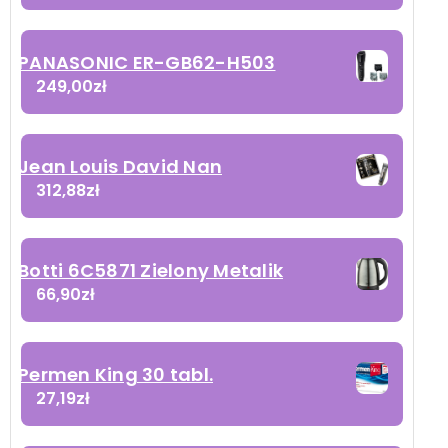
PANASONIC ER-GB62-H503
249,00
zł
Jean Louis David Nan
312,88
zł
Botti 6C5871 Zielony Metalik
66,90
zł
Permen King 30 tabl.
27,19
zł