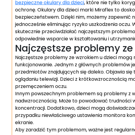
bezpieczne okulary dla dzieci
, które nie tylko kor
ochronę. Okulary dla dzieci marki Miraflex to dosk
bezpieczeństwem. Dzięki nim, możemy zapewnić n
jednocześnie eliminując ryzyko uszkodzenia oczu. 
skutecznie przeciwdziałać najczęstszym problem
odpowiednie wsparcie w kształtowaniu i utrzymaniu
Najczęstsze problemy ze 
Najczęstsze problemy ze wzrokiem u dzieci mogą m
funkcjonowanie. Jednym z głównych problemów jes
przedmiotów znajdujących się daleko. Objawia się t
oglądaniu telewizji. Dzieci z krótkowzrocznością
przemęczeniem oczu.
Innym powszechnym problemem są problemy z widz
nadwzrocznością. Może to powodować trudności w c
koncentracji. Dodatkowo, dzieci mogą doświadczać
przypadku niewłaściwego ustawienia monitora kom
ekranie.
Aby zaradzić tym problemom, ważne jest regularne 