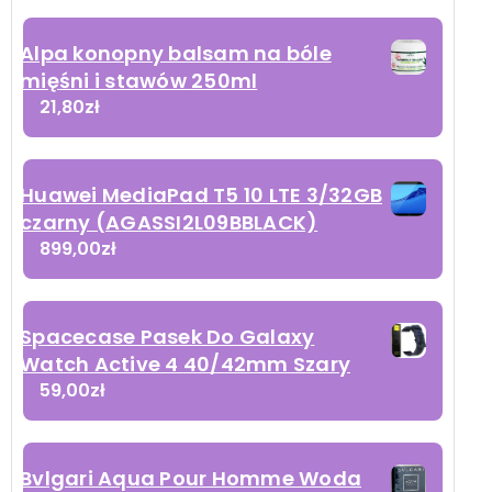
Alpa konopny balsam na bóle
mięśni i stawów 250ml
21,80
zł
Huawei MediaPad T5 10 LTE 3/32GB
czarny (AGASSI2L09BBLACK)
899,00
zł
Spacecase Pasek Do Galaxy
Watch Active 4 40/42mm Szary
59,00
zł
Bvlgari Aqua Pour Homme Woda