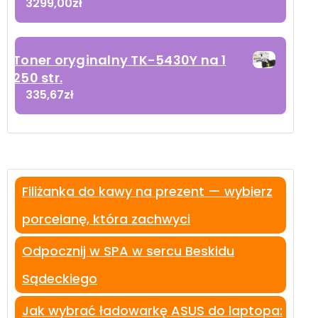
3299,00
zł
Toner oryginalny TK-5430Y na 1
250 str.
335,67
zł
Filiżanka do kawy na prezent — wybierz
porcelanę, która zachwyci
Odpocznij w SPA w sercu Beskidu
Sądeckiego
Jak wybrać ładowarkę ASUS do laptopa: