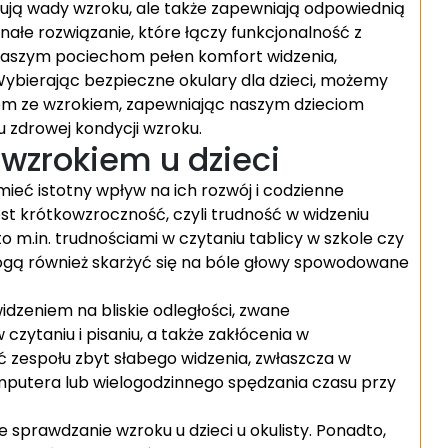
ygują wady wzroku, ale także zapewniają odpowiednią
onałe rozwiązanie, które łączy funkcjonalność z
aszym pociechom pełen komfort widzenia,
Wybierając bezpieczne okulary dla dzieci, możemy
om ze wzrokiem, zapewniając naszym dzieciom
 zdrowej kondycji wzroku.
wzrokiem u dzieci
ieć istotny wpływ na ich rozwój i codzienne
t krótkowzroczność, czyli trudność w widzeniu
o m.in. trudnościami w czytaniu tablicy w szkole czy
 mogą również skarżyć się na bóle głowy spowodowane
eniem na bliskie odległości, zwane
zytaniu i pisaniu, a także zakłócenia w
 zespołu zbyt słabego widzenia, zwłaszcza w
putera lub wielogodzinnego spędzania czasu przy
sprawdzanie wzroku u dzieci u okulisty. Ponadto,