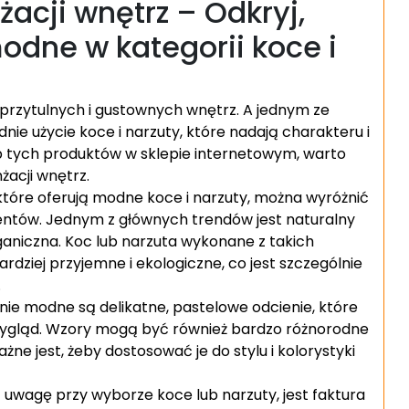
acji wnętrz – Odkryj,
modne w kategorii koce i
przytulnych i gustownych wnętrz. A jednym ze
ie użycie koce i narzuty, które nadają charakteru i
up tych produktów w sklepie internetowym, warto
żacji wnętrz.
które oferują modne koce i narzuty, można wyróżnić
ientów. Jednym z głównych trendów jest naturalny
rganiczna. Koc lub narzuta wykonane z takich
rdziej przyjemne i ekologiczne, co jest szczególnie
.
ie modne są delikatne, pastelowe odcienie, które
ygląd. Wzory mogą być również bardzo różnorodne
e jest, żeby dostosować je do stylu i kolorystyki
uwagę przy wyborze koce lub narzuty, jest faktura