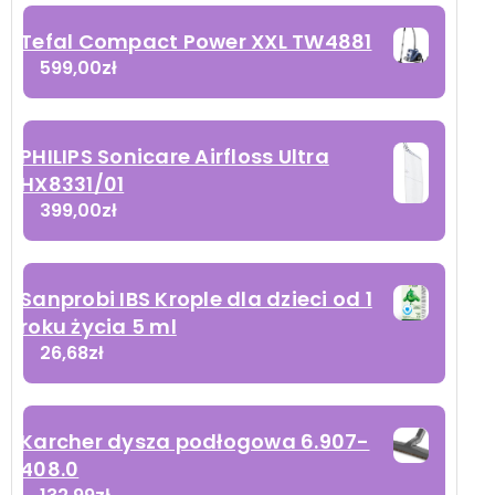
Tefal Compact Power XXL TW4881
599,00
zł
PHILIPS Sonicare Airfloss Ultra
HX8331/01
399,00
zł
Sanprobi IBS Krople dla dzieci od 1
roku życia 5 ml
26,68
zł
Karcher dysza podłogowa 6.907-
408.0