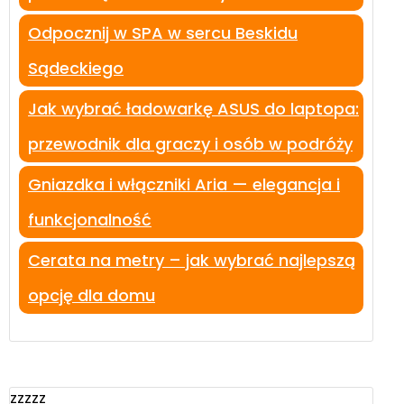
Odpocznij w SPA w sercu Beskidu
Sądeckiego
Jak wybrać ładowarkę ASUS do laptopa:
przewodnik dla graczy i osób w podróży
Gniazdka i włączniki Aria — elegancja i
funkcjonalność
Cerata na metry – jak wybrać najlepszą
opcję dla domu
zzzzz