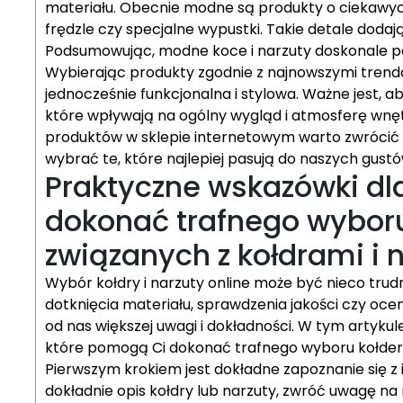
materiału. Obecnie modne są produkty o ciekawych 
frędzle czy specjalne wypustki. Takie detale dodaj
Podsumowując, modne koce i narzuty doskonale p
Wybierając produkty zgodnie z najnowszymi trend
jednocześnie funkcjonalna i stylowa. Ważne jest, ab
które wpływają na ogólny wygląd i atmosferę wnęt
produktów w sklepie internetowym warto zwrócić 
wybrać te, które najlepiej pasują do naszych gustów
Praktyczne wskazówki d
dokonać trafnego wybor
związanych z kołdrami i 
Wybór kołdry i narzuty online może być nieco trudn
dotknięcia materiału, sprawdzenia jakości czy oce
od nas większej uwagi i dokładności. W tym artyk
które pomogą Ci dokonać trafnego wyboru kołder i
Pierwszym krokiem jest dokładne zapoznanie się z
dokładnie opis kołdry lub narzuty, zwróć uwagę na 