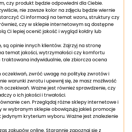
ym, czy produkt będzie odpowiedni dla Ciebie.
wiście, nie zawsze kolor na zdjęciu będzie wiernie
tarczyć Ci informacji na temat wzoru, struktury czy
ównież, czy w sklepie internetowym są dostępne
ą Ci lepiej ocenić jakość i wygląd kołdry lub
są opinie innych klientów. Zajrzyj na stronę
 na temat jakości, wytrzymałości czy komfortu
 traktowana indywidualnie, ale zbiorcza ocena
ich oczekiwań, zwróć uwagę na politykę zwrotów i
ie warunki zwrotu i upewnij się, że masz możliwość
oich oczekiwań. Ważne jest również sprawdzenie, czy
czy o ich jakości i trwałości.
równanie cen. Przeglądaj różne sklepy internetowe i
czy w wybranym sklepie obowiązują jakieś promocje
st jedynym kryterium wyboru. Ważne jest znalezienie
as zakupów online. Starannie zapoznaj się z