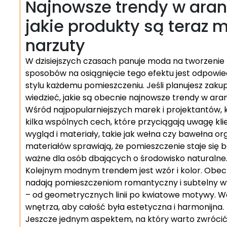
Najnowsze trendy w aranż
jakie produkty są teraz 
narzuty
W dzisiejszych czasach panuje moda na tworzenie 
sposobów na osiągnięcie tego efektu jest odpowiedn
stylu każdemu pomieszczeniu. Jeśli planujesz zak
wiedzieć, jakie są obecnie najnowsze trendy w aran
Wśród najpopularniejszych marek i projektantów, 
kilka wspólnych cech, które przyciągają uwagę kl
wygląd i materiały, takie jak wełna czy bawełna o
materiałów sprawiają, że pomieszczenie staje się ba
ważne dla osób dbających o środowisko naturalne
Kolejnym modnym trendem jest wzór i kolor. Obecn
nadają pomieszczeniom romantyczny i subtelny w
– od geometrycznych linii po kwiatowe motywy. Ważn
wnętrza, aby całość była estetyczna i harmonijna.
Jeszcze jednym aspektem, na który warto zwrócić 