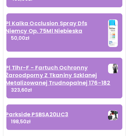
Pl Kalka Occlusion Spray Dfs
Niemcy Op. 75Ml Niebieska
50,00
zł
Pl Tlhr-F - Fartuch Ochronny
Żaroodporny Z Tkaniny Szklanej
Metalizowanej Trudnopalnej 176-182
323,60
zł
Parkside PSBSA20LIC3
198,50
zł