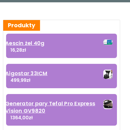
Produkty
Aescin żel 40g
16,28
zł
Aigostar 33ICM
499,99
zł
Generator pary Tefal Pro Express
Vision GV9820
1364,00
zł