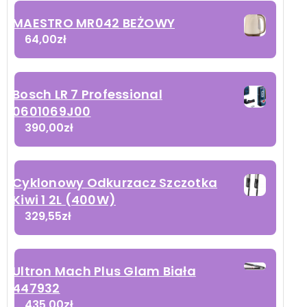
MAESTRO MR042 BEŻOWY
64,00
zł
Bosch LR 7 Professional
0601069J00
390,00
zł
Cyklonowy Odkurzacz Szczotka
Kiwi 1 2L (400W)
329,55
zł
Ultron Mach Plus Glam Biała
447932
435,00
zł