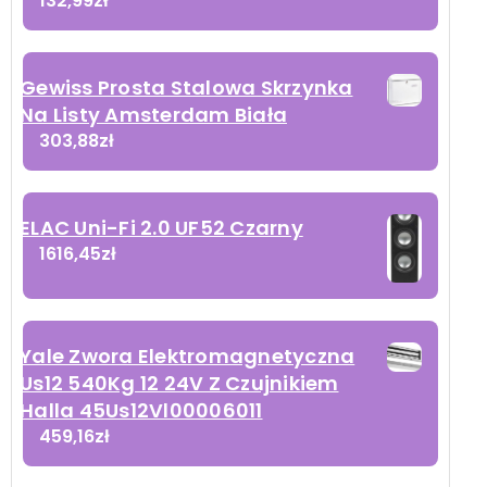
132,99
zł
Gewiss Prosta Stalowa Skrzynka
Na Listy Amsterdam Biała
303,88
zł
ELAC Uni-Fi 2.0 UF52 Czarny
1616,45
zł
Yale Zwora Elektromagnetyczna
Us12 540Kg 12 24V Z Czujnikiem
Halla 45Us12Vl00006011
459,16
zł