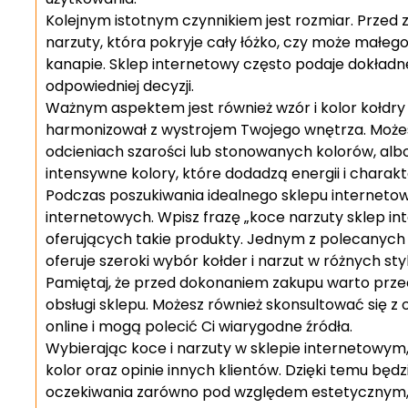
Kolejnym istotnym czynnikiem jest rozmiar. Przed
narzuty, która pokryje cały łóżko, czy może małeg
kanapie. Sklep internetowy często podaje dokładn
odpowiedniej decyzji.
Ważnym aspektem jest również wzór i kolor kołdry c
harmonizował z wystrojem Twojego wnętrza. Możesz
odcieniach szarości lub stonowanych kolorów, albo
intensywne kolory, które dodadzą energii i chara
Podczas poszukiwania idealnego sklepu interneto
internetowych. Wpisz frazę „koce narzuty sklep in
oferujących takie produkty. Jednym z polecanych
oferuje szeroki wybór kołder i narzut w różnych sty
Pamiętaj, że przed dokonaniem zakupu warto przecz
obsługi sklepu. Możesz również skonsultować się 
online i mogą polecić Ci wiarygodne źródła.
Wybierając koce i narzuty w sklepie internetowym,
kolor oraz opinie innych klientów. Dzięki temu będ
oczekiwania zarówno pod względem estetycznym, j