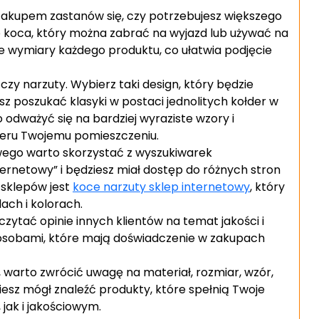
 zakupem zastanów się, czy potrzebujesz większego
o koca, który można zabrać na wyjazd lub używać na
e wymiary każdego produktu, co ułatwia podjęcie
zy narzuty. Wybierz taki design, który będzie
 poszukać klasyki w postaci jednolitych kołder w
 odważyć się na bardziej wyraziste wzory i
kteru Twojemu pomieszczeniu.
wego warto skorzystać z wyszukiwarek
ternetowy” i będziesz miał dostęp do różnych stron
 sklepów jest
koce narzuty sklep internetowy
, który
lach i kolorach.
ytać opinie innych klientów na temat jakości i
z osobami, które mają doświadczenie w zakupach
 warto zwrócić uwagę na materiał, rozmiar, wzór,
ziesz mógł znaleźć produkty, które spełnią Twoje
ak i jakościowym.