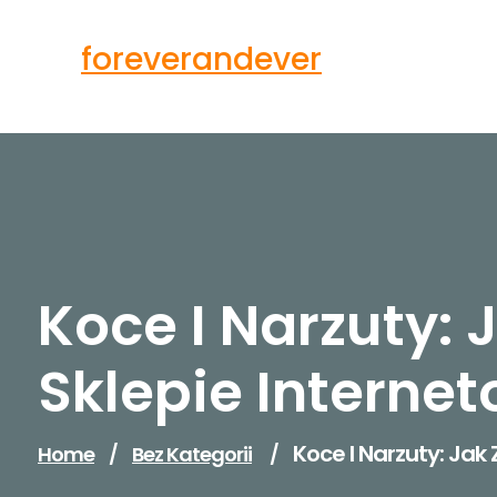
Skip
to
foreverandever
content
Koce I Narzuty: 
Sklepie Interne
Koce I Narzuty: Jak
Home
/
Bez Kategorii
/