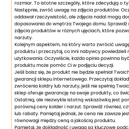
rozmiar. To istotne szczegóły, które zdecydują o t
Następnie, zwróć uwagę na zdjęcia produktów. Oczy
oddawał rzeczywistość, ale zdjęcia nadal mogą dos
dopasowania do wnętrza Twojego domu. Sprawdź r
zdjęcia produktów w różnych ujęciach, które pozwol
narzuty.
Kolejnym aspektem, na który warto zwrócić uwagę, 
produktu i przeczytaj, co inni nabywcy powiedzieli
użytkowania. Oczywiście, każda opinia powinna być
produktu może pomóc Ci w podjęciu decyzji.
Jeśli boisz się, że produkt nie będzie spełniał Two
gwarancji sklepu internetowego. Przeczytaj dokładn
zwrócenia kołdry lub narzuty, jeśli nie spełnią Tw
sklep oferuje gwarancję na swoje produkty, co świad
Ostatnią, ale niezwykle istotną wskazówką jest po
porównuj ceny kołder i narzut. Sprawdź również, 
lub rabaty. Pamiętaj jednak, że cena nie zawsze je
równowagi między ceną a jakością produktu.
Pamiętaj, że dokładność i uwaga są kluczowe podcz