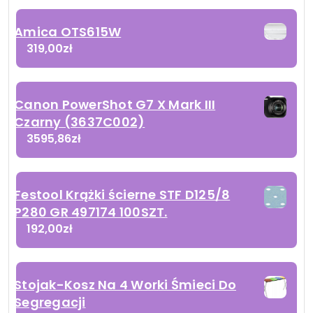
Amica OTS615W
319,00
zł
Canon PowerShot G7 X Mark III
Czarny (3637C002)
3595,86
zł
Festool Krążki ścierne STF D125/8
P280 GR 497174 100SZT.
192,00
zł
Stojak-Kosz Na 4 Worki Śmieci Do
Segregacji