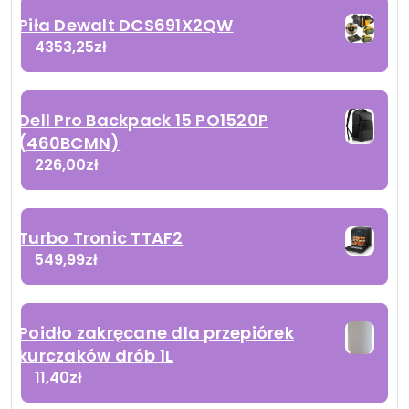
Piła Dewalt DCS691X2QW
4353,25
zł
Dell Pro Backpack 15 PO1520P
(460BCMN)
226,00
zł
Turbo Tronic TTAF2
549,99
zł
Poidło zakręcane dla przepiórek
kurczaków drób 1L
11,40
zł