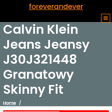
Skip
foreverandever
to
content
Calvin Klein
Jeans Jeansy
J30J321448
Granatowy
Skinny Fit
Home
/