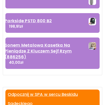
Parkside PSTD 800 B2
198,91
zł
Sonem Metalowa Kasetka Na
Pieniądze Z Kluczem Sejf Rzym
(886256)
40,00
zł
Odpocznij w SPA w sercu Beskidu
Sądeckiego