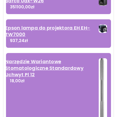
Barco Udx-W26
351100,00
zł
Epson lampa do projektora EH EH-
TW7000
937,24
zł
Narzędzie Wariantowe
Stomatologiczne Standardowy
Uchwyt Pl 12
18,00
zł