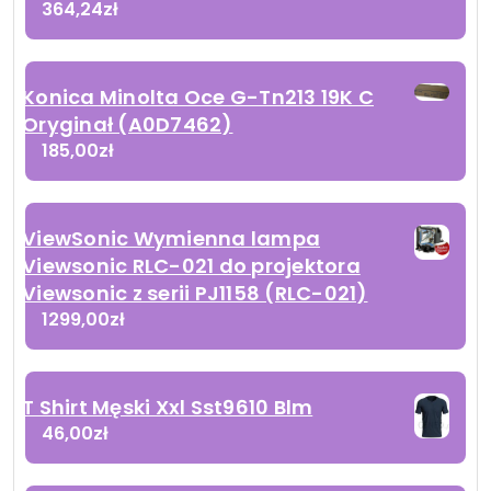
364,24
zł
Konica Minolta Oce G-Tn213 19K C
Oryginał (A0D7462)
185,00
zł
ViewSonic Wymienna lampa
Viewsonic RLC-021 do projektora
Viewsonic z serii PJ1158 (RLC-021)
1299,00
zł
T Shirt Męski Xxl Sst9610 Blm
46,00
zł