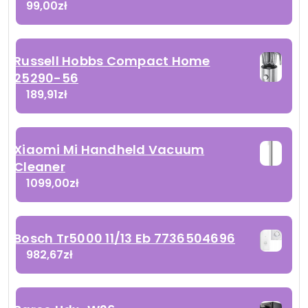
99,00
zł
Russell Hobbs Compact Home
25290-56
189,91
zł
Xiaomi Mi Handheld Vacuum
Cleaner
1099,00
zł
Bosch Tr5000 11/13 Eb 7736504696
982,67
zł