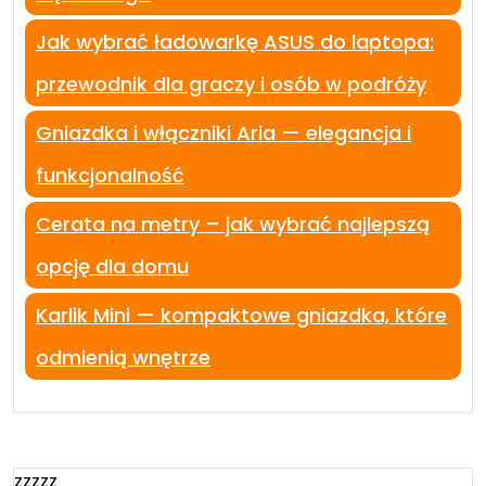
Jak wybrać ładowarkę ASUS do laptopa:
przewodnik dla graczy i osób w podróży
Gniazdka i włączniki Aria — elegancja i
funkcjonalność
Cerata na metry – jak wybrać najlepszą
opcję dla domu
Karlik Mini — kompaktowe gniazdka, które
odmienią wnętrze
zzzzz