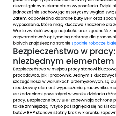
niezastąpionym elementem wyposażenia. Dzięki ni
jednocześnie zachowując estetyczny wygląd zwią
Zatem, odpowiednio dobrane buty BHP oraz spodni
wyposażenia, które mają kluczowe znaczenie dla 
Warto zwrócić uwagę na jakość oraz zgodność z 
zagwarantować optymalną ochronę dla pracownikó
białych znajdziesz na stronie
spodnie robocze biał
Bezpieczeństwo w pracy:
niezbędnym elementem
Bezpieczeństwo w miejscu pracy stanowi kluczow
pracodawca, jak i pracownik. Jednym z kluczowy
szczególności w warunkach przemysłowych, są but
nieodzowny element wyposażenia pracownika, mają
uszkodzeniami powstałymi w wyniku działania róż
pracy. Bezpieczne buty BHP zapewniają ochronę p
także zmniejszają ryzyko poślizgnięcia się na ślis
butów BHP stanowi istotny krok w kierunku zapewn