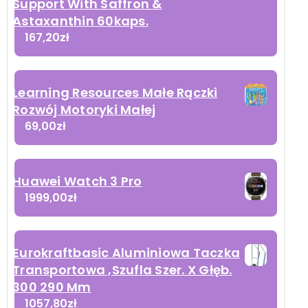
Support With Saffron &
Astaxanthin 60kaps.
167,20
zł
Learning Resources Małe Rączki
Rozwój Motoryki Małej
69,00
zł
Huawei Watch 3 Pro
1999,00
zł
Eurokraftbasic Aluminiowa Taczka
Transportowa ,Szufla Szer. X Głęb.
300 290 Mm
1057,80
zł