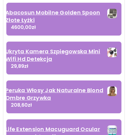
Abacosun Mobilne Golden Spoon
Złote Łyżki
4600,00
zł
Ukryta Kamera Szpiegowska Mini
Wifi Hd Detekcja
29,89
zł
Peruka Włosy Jak Naturalne Blond
Ombre Grzywka
208,60
zł
Life Extension Macuguard Ocular