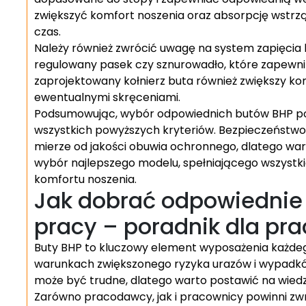
zwiększyć komfort noszenia oraz absorpcję wstrzą
czas.
Należy również zwrócić uwagę na system zapięcia bu
regulowany pasek czy sznurowadło, które zapewn
zaprojektowany kołnierz buta również zwiększy k
ewentualnymi skręceniami.
Podsumowując, wybór odpowiednich butów BHP pow
wszystkich powyższych kryteriów. Bezpieczeństwo
mierze od jakości obuwia ochronnego, dlatego war
wybór najlepszego modelu, spełniającego wszyst
komfortu noszenia.
Jak dobrać odpowiednie 
pracy – poradnik dla p
Buty BHP to kluczowy element wyposażenia każdeg
warunkach zwiększonego ryzyka urazów i wypadkó
może być trudne, dlatego warto postawić na wied
Zarówno pracodawcy, jak i pracownicy powinni zwr