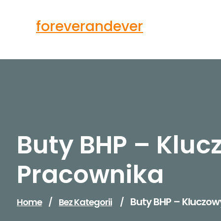
Skip
to
foreverandever
content
Buty BHP – Klu
Pracownika
Buty BHP – Kluczo
Home
/
Bez Kategorii
/