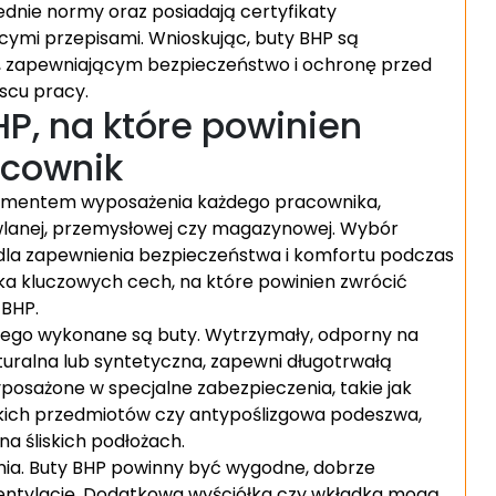
dnie normy oraz posiadają certyfikaty
cymi przepisami. Wnioskując, buty BHP są
 zapewniającym bezpieczeństwo i ochronę przed
scu pracy.
P, na które powinien
acownik
elementem wyposażenia każdego pracownika,
wlanej, przemysłowej czy magazynowej. Wybór
la zapewnienia bezpieczeństwa i komfortu podczas
ka kluczowych cech, na które powinien zwrócić
 BHP.
órego wykonane są buty. Wytrzymały, odporny na
naturalna lub syntetyczna, zapewni długotrwałą
osażone w specjalne zabezpieczenia, takie jak
kich przedmiotów czy antypoślizgowa podeszwa,
a śliskich podłożach.
nia. Buty BHP powinny być wygodne, dobrze
ntylację. Dodatkowa wyściółka czy wkładka mogą