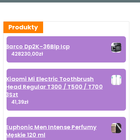
Produkty
Barco Dp2K-36Blp Icp
428230,00
zł
Xiaomi Mi Electric Toothbrush
Head Regular T300 / T500 / T700
3Szt
41,39
zł
Euphonic Men Intense Perfumy
Męskie 120 ml