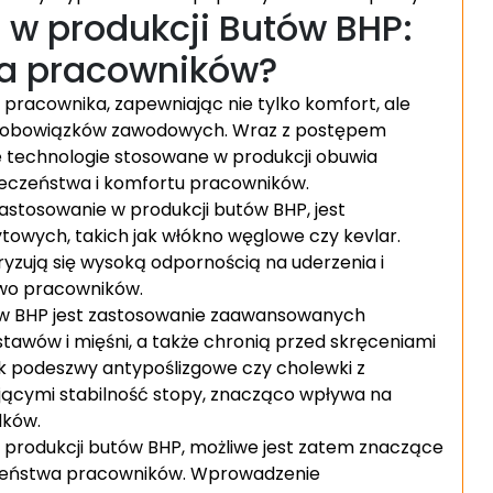
 w produkcji Butów BHP:
dla pracowników?
racownika, zapewniając nie tylko komfort, ale
 obowiązków zawodowych. Wraz z postępem
e technologie stosowane w produkcji obuwia
ieczeństwa i komfortu pracowników.
zastosowanie w produkcji butów BHP, jest
wych, takich jak włókno węglowe czy kevlar.
eryzują się wysoką odpornością na uderzenia i
two pracowników.
w BHP jest zastosowanie zaawansowanych
tawów i mięśni, a także chronią przed skręceniami
ak podeszwy antypoślizgowe czy cholewki z
cymi stabilność stopy, znacząco wpływa na
dków.
produkcji butów BHP, możliwe jest zatem znaczące
czeństwa pracowników. Wprowadzenie