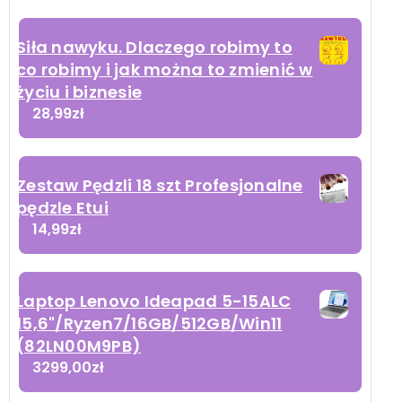
Siła nawyku. Dlaczego robimy to
co robimy i jak można to zmienić w
życiu i biznesie
28,99
zł
Zestaw Pędzli 18 szt Profesjonalne
pędzle Etui
14,99
zł
Laptop Lenovo Ideapad 5-15ALC
15,6"/Ryzen7/16GB/512GB/Win11
(82LN00M9PB)
3299,00
zł