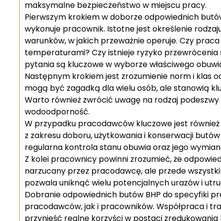
maksymalne bezpieczeństwo w miejscu pracy.
Pierwszym krokiem w doborze odpowiednich butów B
wykonuje pracownik. Istotne jest określenie rodzaju
warunków, w jakich przeważnie operuje. Czy pra
temperaturami? Czy istnieje ryzyko przewrócenia
pytania są kluczowe w wyborze właściwego obuwi
Następnym krokiem jest zrozumienie norm i klas oc
mogą być zagadką dla wielu osób, ale stanowią k
Warto również zwrócić uwagę na rodzaj podeszwy 
wodoodporność.
W przypadku pracodawców kluczowe jest również
z zakresu doboru, użytkowania i konserwacji butów
regularna kontrola stanu obuwia oraz jego wymiana 
Z kolei pracownicy powinni zrozumieć, że odpowie
narzucany przez pracodawcę, ale przede wszystk
pozwala uniknąć wielu potencjalnych urazów i ut
Dobranie odpowiednich butów BHP do specyfiki 
pracodawców, jak i pracowników. Współpraca i t
przynieść realne korzyści w postaci zredukowani