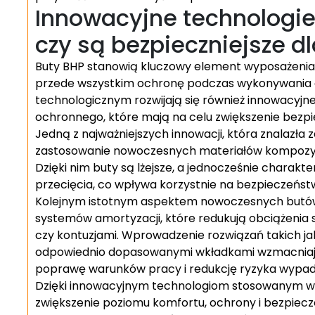
Innowacyjne technologie
czy są bezpieczniejsze 
Buty BHP stanowią kluczowy element wyposażenia p
przede wszystkim ochronę podczas wykonywania
technologicznym rozwijają się również innowacyjn
ochronnego, które mają na celu zwiększenie bezp
Jedną z najważniejszych innowacji, która znalazła 
zastosowanie nowoczesnych materiałów kompozyto
Dzięki nim buty są lżejsze, a jednocześnie charakt
przecięcia, co wpływa korzystnie na bezpieczeńs
Kolejnym istotnym aspektem nowoczesnych butó
systemów amortyzacji, które redukują obciążenia s
czy kontuzjami. Wprowadzenie rozwiązań takich j
odpowiednio dopasowanymi wkładkami wzmacniają
poprawę warunków pracy i redukcję ryzyka wypa
Dzięki innowacyjnym technologiom stosowanym w 
zwiększenie poziomu komfortu, ochrony i bezpie