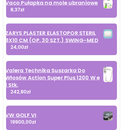
Vaco Pułapka na mole ubraniowe
8,37
zł
ZARYS PLASTER ELASTOPOR STERIL
8X10 CM (OP. 30 SZT.) SWING-MED
24,00
zł
Valera Technika Suszarka Do
Włosów Action Super Plus 1200 W e
1 Stk.
242,80
zł
VW GOLF VI
19900,00
zł