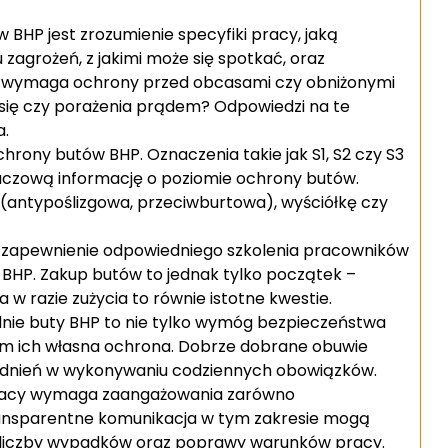
HP jest zrozumienie specyfiki pracy, jaką
 zagrożeń, z jakimi może się spotkać, oraz
ca wymaga ochrony przed obcasami czy obniżonymi
 się czy porażenia prądem? Odpowiedzi na te
a.
hrony butów BHP. Oznaczenia takie jak S1, S2 czy S3
luczową informację o poziomie ochrony butów.
(antypoślizgowa, przeciwburtowa), wyściółkę czy
 zapewnienie odpowiedniego szkolenia pracowników
 BHP. Zakup butów to jednak tylko początek –
w razie zużycia to równie istotne kwestie.
dnie buty BHP to nie tylko wymóg bezpieczeństwa
im ich własna ochrona. Dobrze dobrane obuwie
rudnień w wykonywaniu codziennych obowiązków.
pracy wymaga zaangażowania zarówno
ransparentne komunikacja w tym zakresie mogą
a liczby wypadków oraz poprawy warunków pracy.