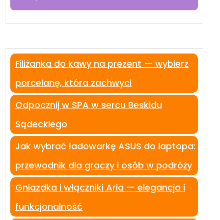
Filiżanka do kawy na prezent — wybierz
porcelanę, która zachwyci
Odpocznij w SPA w sercu Beskidu
Sądeckiego
Jak wybrać ładowarkę ASUS do laptopa:
przewodnik dla graczy i osób w podróży
Gniazdka i włączniki Aria — elegancja i
funkcjonalność