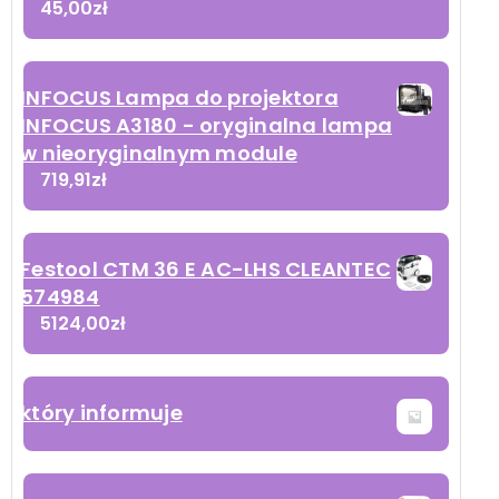
45,00
zł
INFOCUS Lampa do projektora
INFOCUS A3180 - oryginalna lampa
w nieoryginalnym module
719,91
zł
Festool CTM 36 E AC-LHS CLEANTEC
574984
5124,00
zł
który informuje