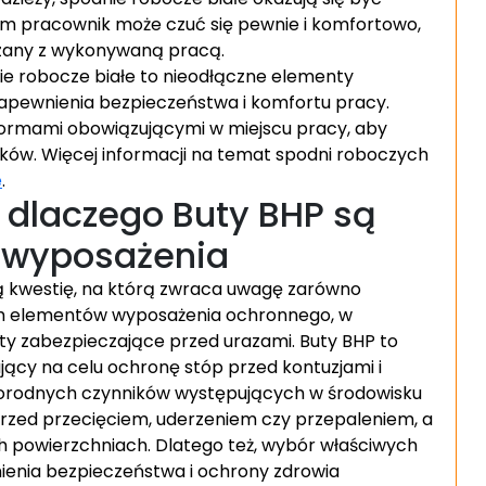
m pracownik może czuć się pewnie i komfortowo,
zany z wykonywaną pracą.
e robocze białe to nieodłączne elementy
zapewnienia bezpieczeństwa i komfortu pracy.
normami obowiązującymi w miejscu pracy, aby
w. Więcej informacji na temat spodni roboczych
e
.
 dlaczego Buty BHP są
 wyposażenia
ą kwestię, na którą zwraca uwagę zarówno
ch elementów wyposażenia ochronnego, w
y zabezpieczające przed urazami. Buty BHP to
cy na celu ochronę stóp przed kontuzjami i
norodnych czynników występujących w środowisku
rzed przecięciem, uderzeniem czy przepaleniem, a
kich powierzchniach. Dlatego też, wybór właściwych
ienia bezpieczeństwa i ochrony zdrowia