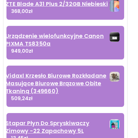
ZTE Blade A31 Plus 2/32GB Niebieski
368,00
zł
Urządzenie wielofunkcyjne Canon
PIXMA TS8350a
949,00
zł
Vidaxl Krzesło Biurowe Rozkładane
Masujące Biurowe Brązowe Obite
Tkaniną (349660)
509,24
zł
Stapar Płyn Do Spryskiwaczy
Zimowy -22 Zapachowy 5L