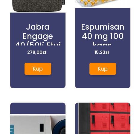
Jabra
Espumisan
Engage
40 mg 100
40/50Ii Etui
kaps.
(1430155)
279,00
zł
15,23
zł
Kup
Kup