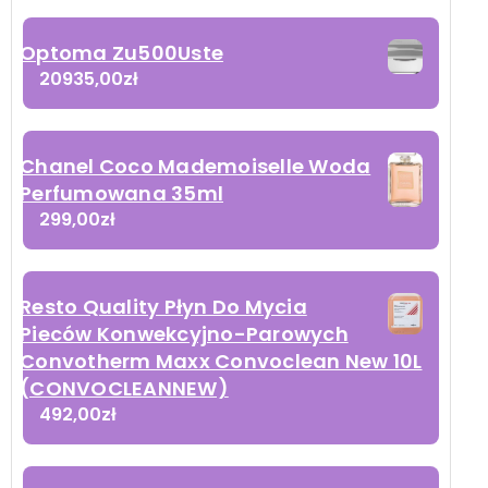
Optoma Zu500Uste
20935,00
zł
Chanel Coco Mademoiselle Woda
Perfumowana 35ml
299,00
zł
Resto Quality Płyn Do Mycia
Pieców Konwekcyjno-Parowych
Convotherm Maxx Convoclean New 10L
(CONVOCLEANNEW)
492,00
zł