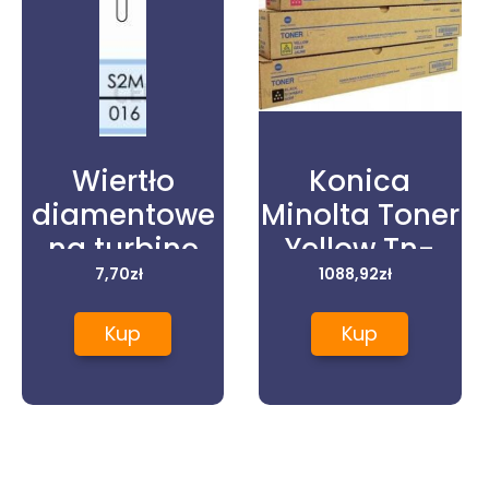
ka
Wiertło
Konica
na
diamentowe
Minolta Toner
na turbinę
Yellow Tn-
ień,
prod.
7,70
zł
627Y, Tn627Y,
1088,92
zł
m,
szwajcarskiej
Acvv250
Kup
Kup
S2M
(TN627Y)