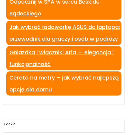
Odpocznij w SPA w sercu Beskidu
Sądeckiego
Jak wybrać ładowarkę ASUS do laptopa:
przewodnik dla graczy i osób w podróży
Gniazdka i włączniki Aria — elegancja i
funkcjonalność
Cerata na metry – jak wybrać najlepszą
opcję dla domu
zzzzz