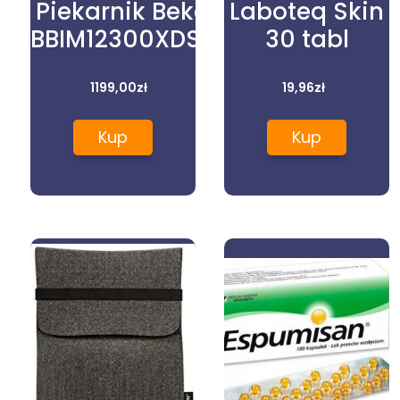
Piekarnik Beko
Laboteq Skin
BBIM12300XDSE
30 tabl
1199,00
zł
19,96
zł
Kup
Kup