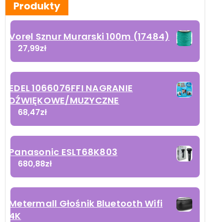
Produkty
Vorel Sznur Murarski 100m (17484)
27,99
zł
EDEL 1066076FFI NAGRANIE
DŹWIĘKOWE/MUZYCZNE
68,47
zł
Panasonic ESLT68K803
680,88
zł
Metermall Głośnik Bluetooth Wifi
4K