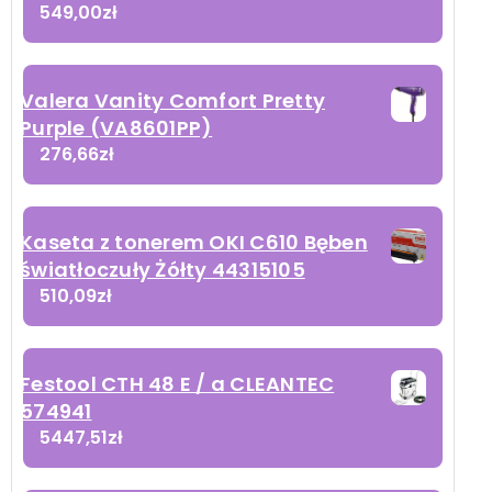
549,00
zł
Valera Vanity Comfort Pretty
Purple (VA8601PP)
276,66
zł
Kaseta z tonerem OKI C610 Bęben
światłoczuły Żółty 44315105
510,09
zł
Festool CTH 48 E / a CLEANTEC
574941
5447,51
zł