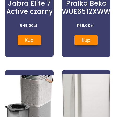
Jabra Elite 7
Pralka Beko
Active czarny
WUE6512XWW
549,00
zł
1169,00
zł
Kup
Kup