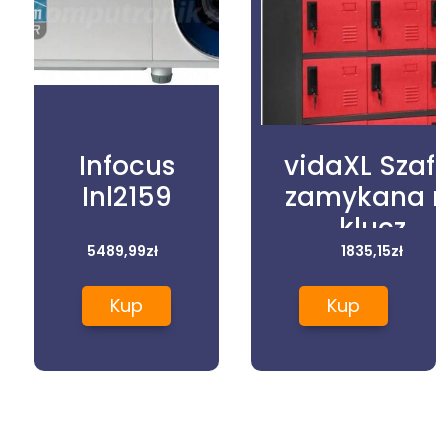
Infocus
vidaXL Szaf
Inl2159
zamykana 
klucz,
5489,99
zł
antracyt/czerw
1835,15
zł
90x40x180 c
Kup
Kup
stal