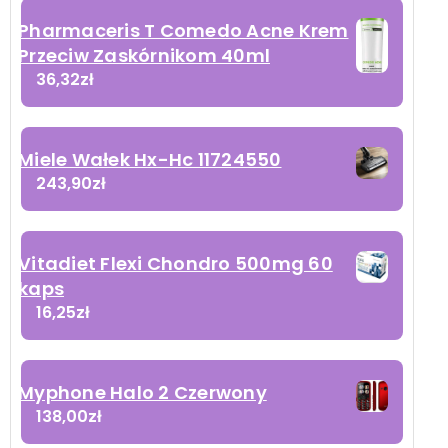
Pharmaceris T Comedo Acne Krem
Przeciw Zaskórnikom 40ml
36,32
zł
Miele Wałek Hx-Hc 11724550
243,90
zł
Vitadiet Flexi Chondro 500mg 60
kaps
16,25
zł
Myphone Halo 2 Czerwony
138,00
zł