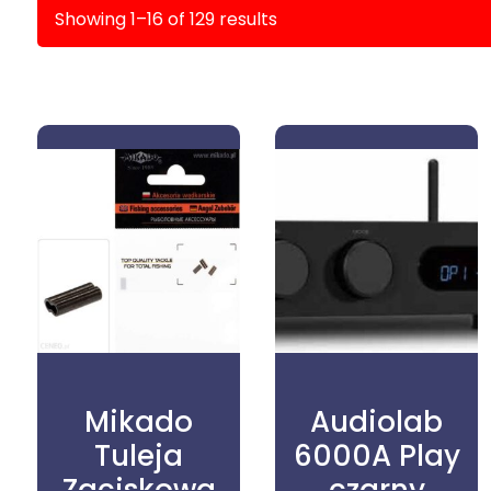
Showing 1–16 of 129 results
Mikado
Audiolab
Tuleja
6000A Play
Zaciskowa
czarny