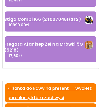
13,45
zł
Stiga Combi 166 (2T0070481/ST2)
10999,00
zł
Fregata Afanisep Żel Na Mrówki 5G
(5218)
17,60
zł
Filiżanka do kawy na prezent — wybierz
porcelanę, która zachwyci