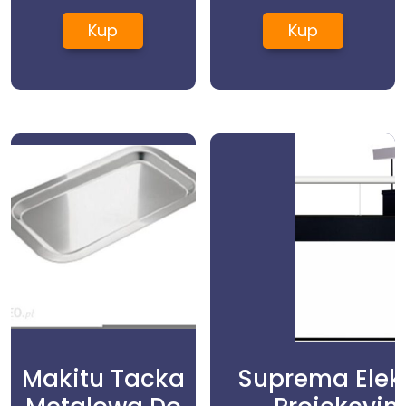
2×6
Kup
Kup
Makitu Tacka
Suprema Elek