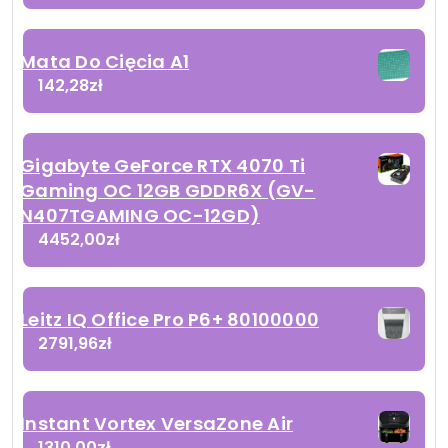
Mata Do Cięcia A1
142,28
zł
Gigabyte GeForce RTX 4070 Ti
Gaming OC 12GB GDDR6X (GV-
N407TGAMING OC-12GD)
4452,00
zł
Leitz IQ Office Pro P6+ 80100000
2791,96
zł
Instant Vortex VersaZone Air
1310,00
zł