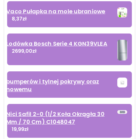
Vaco Pułapka na mole ubraniowe
8,37
zł
Lodówka Bosch Serie 4 KGN39VLEA
2699,00
zł
bumperów i tylnej pokrywy oraz
nowemu
Nici Safil 2-0 (1/2 Koła Okrągła 30
Mm / 70 Cm) C1048047
19,99
zł