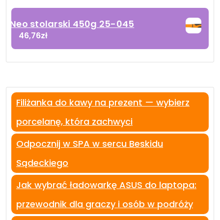
Neo stolarski 450g 25-045
46,76
zł
Filiżanka do kawy na prezent — wybierz
porcelanę, która zachwyci
Odpocznij w SPA w sercu Beskidu
Sądeckiego
Jak wybrać ładowarkę ASUS do laptopa:
przewodnik dla graczy i osób w podróży