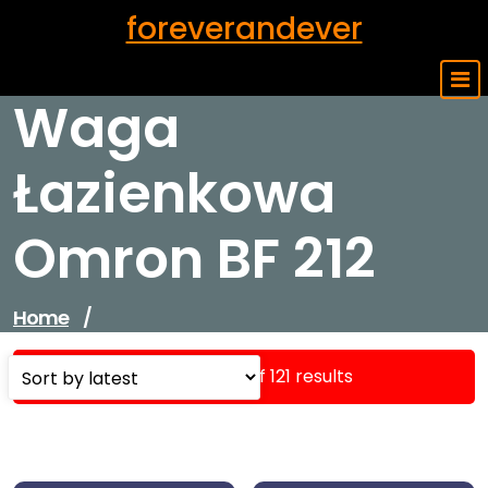
Skip
foreverandever
to
content
Waga
Łazienkowa
Omron BF 212
Home
/
Showing 1–16 of 121 results