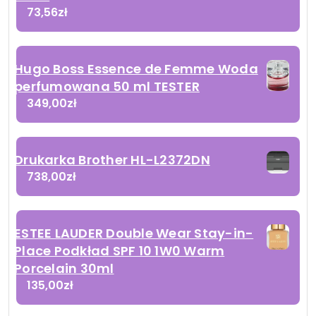
73,56
zł
Hugo Boss Essence de Femme Woda
perfumowana 50 ml TESTER
349,00
zł
Drukarka Brother HL-L2372DN
738,00
zł
ESTEE LAUDER Double Wear Stay-in-
Place Podkład SPF 10 1W0 Warm
Porcelain 30ml
135,00
zł