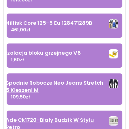
Nilfisk Core 125-5 Eu 128471289B
461,00
zł
Izolacja bloku grzejnego V6
1,60
zł
Spodnie Robocze Neo Jeans Stretch
5 Kieszeni M
109,50
zł
Ade Ck1720-Biały Budzik W Stylu
Retro