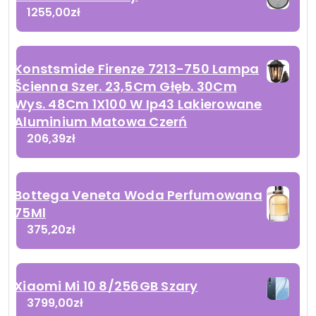
1255,00
zł
Konstsmide Firenze 7213-750 Lampa
Ścienna Szer. 23,5Cm Głęb. 30Cm
Wys. 48Cm 1X100 W Ip43 Lakierowane
Aluminium Matowa Czerń
206,39
zł
Bottega Veneta Woda Perfumowana
75Ml
375,20
zł
Xiaomi Mi 10 8/256GB Szary
3799,00
zł