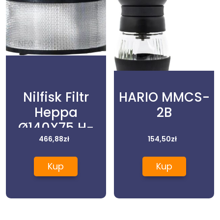
Nilfisk Filtr
HARIO MMCS-
Heppa
2B
Ø140X75 H-
Class
466,88
zł
154,50
zł
107413555
Kup
Kup