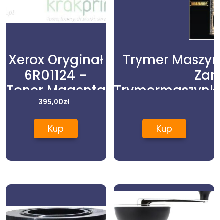
Xerox Oryginał
Trymer Maszyn
6R01124 –
Zar
Toner Magenta
Trymermaszynk
(8680)
395,00
zł
Kup
Kup