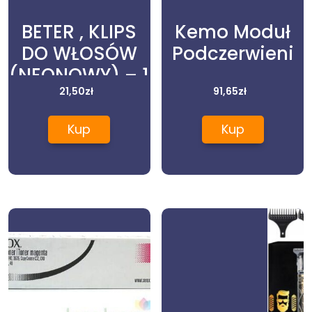
BETER , KLIPS
Kemo Moduł
DO WŁOSÓW
Podczerwieni
(NEONOWY) – 1
SZTUKA
21,50
zł
91,65
zł
Kup
Kup