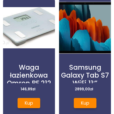
Waga
Samsung
łazienkowa
Galaxy Tab S7
Omron BF 212
WiFi 11′”
146,89
zł
6/128GB
2899,00
zł
Czarny (SM-
Kup
Kup
T870NZKAEUE)