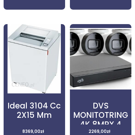
Terracotta
Ideal 3104 Cc
DVS
2X15 Mm
MONITOTRING
4K 8MPX 4
8369,00
zł
KAMERY
2269,00
zł