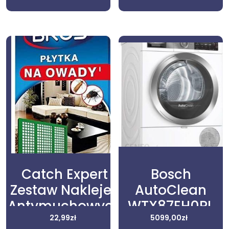
Catch Expert
Bosch
Zestaw Naklejek
AutoClean
Antymuchowych
WTX87EH0PL
Prosty/Skuteczny
22,99
zł
5099,00
zł