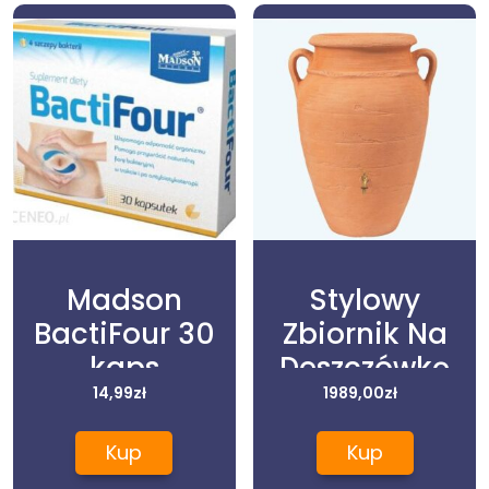
Madson
Stylowy
BactiFour 30
Zbiornik Na
kaps
Deszczówkę
14,99
zł
Poj. 360L
1989,00
zł
Antique
Kup
Kup
Amphora