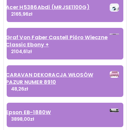
Acer H5386Abdi (MRJSE1100G)
2165,96
zł
Graf Von Faber Castell Pióro Wieczne
Classic Ebony +
2104,61
zł
CARAVAN DEKORACJA WŁOSÓW
PAZUR NUMER 8910
48,26
zł
Epson EB-1880W
3898,00
zł