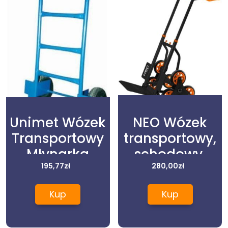
Unimet Wózek
NEO Wózek
Transportowy
transportowy,
Młynarka
schodowy,
(Taczawoz2)
195,77
zł
składany,
280,00
zł
150kg 84-402
Kup
Kup