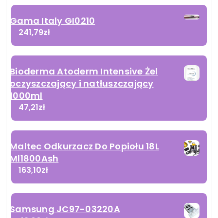
Gama Italy GI0210
241,79
zł
Bioderma Atoderm Intensive Żel
oczyszczający i natłuszczający
1000ml
47,21
zł
Maltec Odkurzacz Do Popiołu 18L
Ml1800Ash
163,10
zł
Samsung JC97-03220A