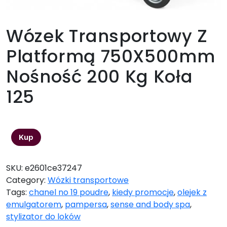
Wózek Transportowy Z
Platformą 750X500mm
Nośność 200 Kg Koła
125
809,34
zł
Kup
SKU:
e2601ce37247
Category:
Wózki transportowe
Tags:
chanel no 19 poudre
,
kiedy promocje
,
olejek z
emulgatorem
,
pampersa
,
sense and body spa
,
stylizator do loków