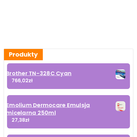
Produkty
Brother TN-328C Cyan
766,02
zł
Emolium Dermocare Emulsja
micelarna 250ml
27,38
zł