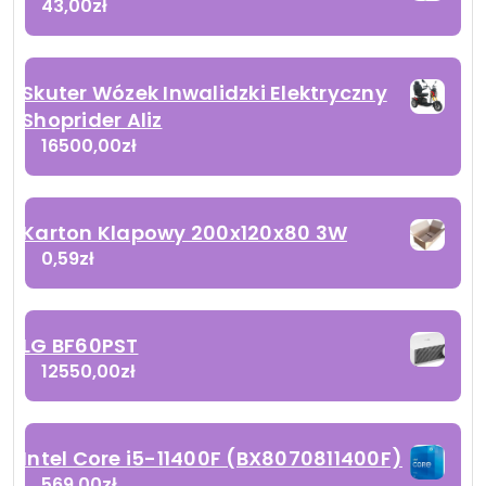
43,00
zł
Skuter Wózek Inwalidzki Elektryczny
Shoprider Aliz
16500,00
zł
Karton Klapowy 200x120x80 3W
0,59
zł
LG BF60PST
12550,00
zł
Intel Core i5-11400F (BX8070811400F)
569,00
zł