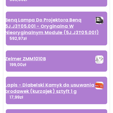
Benq Lampa Do Projektora Benq
5J.J3T05.001 - Oryginalna W
Nieoryginalnym Module (5J.J3T05.001)
592,97
zł
Zelmer ZMM1010B
199,00
zł
Lapis - Diabelski Kamyk do usuwania
brodawek (kurzajek) sztyft 1 g
17,99
zł