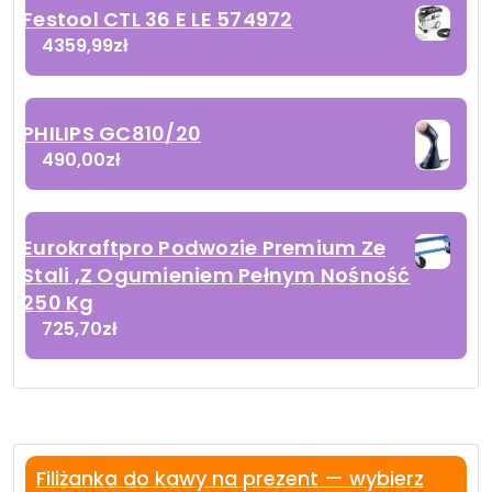
Festool CTL 36 E LE 574972
4359,99
zł
PHILIPS GC810/20
490,00
zł
Eurokraftpro Podwozie Premium Ze
Stali ,Z Ogumieniem Pełnym Nośność
250 Kg
725,70
zł
Filiżanka do kawy na prezent — wybierz