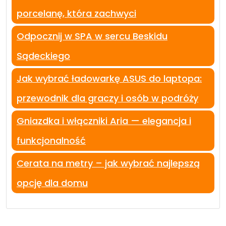
porcelanę, która zachwyci
Odpocznij w SPA w sercu Beskidu
Sądeckiego
Jak wybrać ładowarkę ASUS do laptopa:
przewodnik dla graczy i osób w podróży
Gniazdka i włączniki Aria — elegancja i
funkcjonalność
Cerata na metry – jak wybrać najlepszą
opcję dla domu