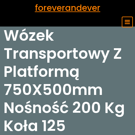
Skip
foreverandever
to
content
Wózek
Transportowy Z
Platformą
750X500mm
Nośność 200 Kg
Koła 125