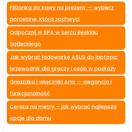
Filiżanka do kawy na prezent — wybierz
porcelanę, która zachwyci
Odpocznij w SPA w sercu Beskidu
Sądeckiego
Jak wybrać ładowarkę ASUS do laptopa:
przewodnik dla graczy i osób w podróży
Gniazdka i włączniki Aria — elegancja i
funkcjonalność
Cerata na metry – jak wybrać najlepszą
opcję dla domu