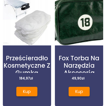
Prześcieradło
Fox Torba Na
Kosmetyczne Z
Narzędzia
Gumką
Akcesoria
220X100Cm
184,97
zł
Fryzjerskie
49,90
zł
50szt.
Race
Kup
Kup