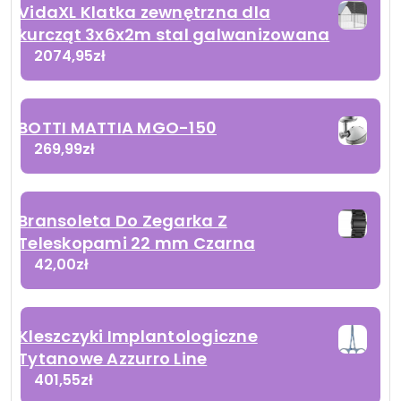
VidaXL Klatka zewnętrzna dla
kurcząt 3x6x2m stal galwanizowana
2074,95
zł
BOTTI MATTIA MGO-150
269,99
zł
Bransoleta Do Zegarka Z
Teleskopami 22 mm Czarna
42,00
zł
Kleszczyki Implantologiczne
Tytanowe Azzurro Line
401,55
zł