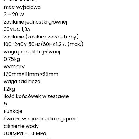
moc wyjściowa
3 – 20 W
zasilanie jednostki głównej
30VDC 1,3A
zasilanie (zasilacz zewnętrzny)
100-240V 50Hz/60Hz 1,2 A (max.)
waga jednostki głównej
0.75kg
wymiary
170mm×111mm×65mm
waga zasilacza
1.2kg
ilość końcówek w zestawie
5
Funkcje
światło w rączce, skaling, perio
ciśnienie wody
0,01MPa – 0,5MPa