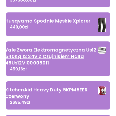
537300,00
zł
Husqvarna Spodnie Męskie Xplorer
449,00
zł
Yale Zwora Elektromagnetyczna Us12
540Kg 12 24V Z Czujnikiem Halla
45Us12Vl00006011
459,16
zł
KitchenAid Heavy Duty 5KPM5EER
Czerwony
2685,49
zł