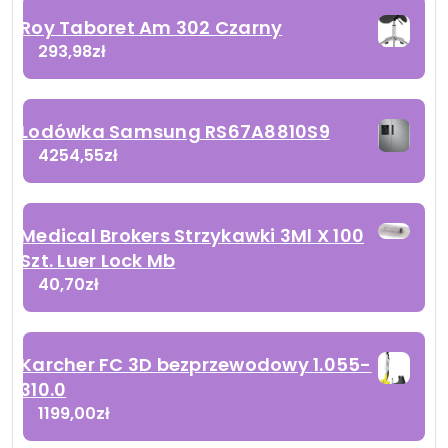
Roy Taboret Am 302 Czarny
293,98
zł
Lodówka Samsung RS67A8810S9
4254,55
zł
Medical Brokers Strzykawki 3Ml X 100
Szt. Luer Lock Mb
40,70
zł
Karcher FC 3D bezprzewodowy 1.055-
310.0
1199,00
zł