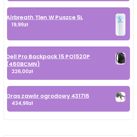
Airbreath Tlen W Puszce 5L
19,99
zł
Dell Pro Backpack 15 PO1520P
(460BCMN)
226,00
zł
Oras zawór ogrodowy 431716
434,99
zł