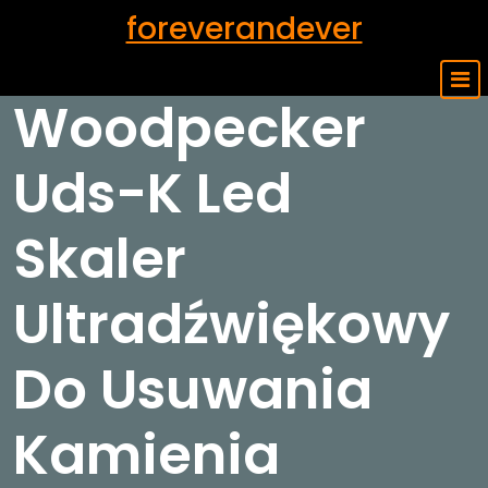
Skip
foreverandever
to
content
Woodpecker
Uds-K Led
Skaler
Ultradźwiękowy
Do Usuwania
Kamienia