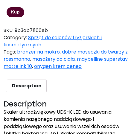
Kup
SKU:
9b3ab71166eb
Category:
Sprzęt do salonów fryzjerskich i
kosmetycznych
Tags:
bronzer na mokro
,
dobre maseczki do twarzy z
rossmanna
,
masażery do ciała
,
maybelline superstay
matte ink 10
,
onygen krem ceneo
Description
Description
Skaler ultradźwiękowy UDS-K LED do usuwania
kamienia nazębnego naddziąsłowego i
poddziąsłowego oraz usuwania wszelkich osadów
(płytka bakteryjna, itp). Skaler kompatybilny ze