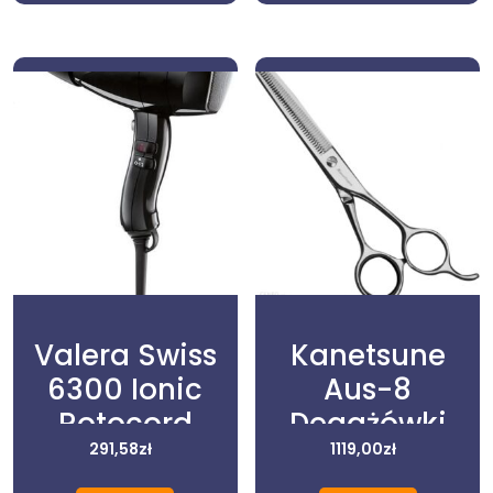
Valera Swiss
Kanetsune
6300 Ionic
Aus-8
Rotocord
Degażówki
Suszarka Z
291,58
zł
Nożyczki
1119,00
zł
Jonizacją
Fryzjerskie