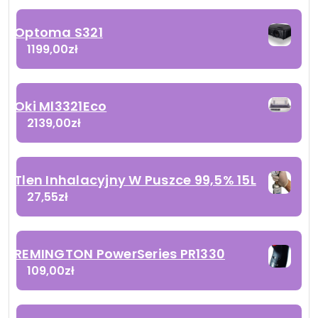
Optoma S321
1199,00
zł
Oki Ml3321Eco
2139,00
zł
Tlen Inhalacyjny W Puszce 99,5% 15L
27,55
zł
REMINGTON PowerSeries PR1330
109,00
zł