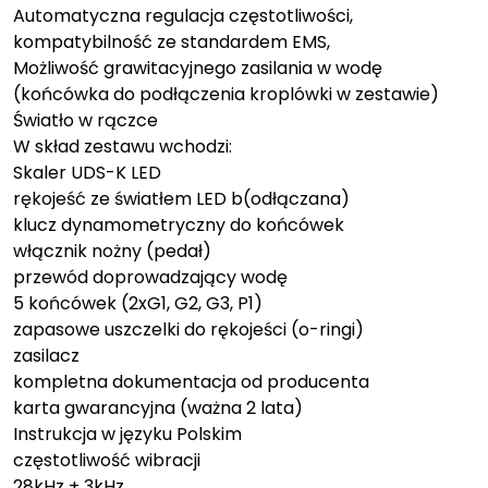
Automatyczna regulacja częstotliwości,
kompatybilność ze standardem EMS,
Możliwość grawitacyjnego zasilania w wodę
(końcówka do podłączenia kroplówki w zestawie)
Światło w rączce
W skład zestawu wchodzi:
Skaler UDS-K LED
rękojeść ze światłem LED b(odłączana)
klucz dynamometryczny do końcówek
włącznik nożny (pedał)
przewód doprowadzający wodę
5 końcówek (2xG1, G2, G3, P1)
zapasowe uszczelki do rękojeści (o-ringi)
zasilacz
kompletna dokumentacja od producenta
karta gwarancyjna (ważna 2 lata)
Instrukcja w języku Polskim
częstotliwość wibracji
28kHz ± 3kHz