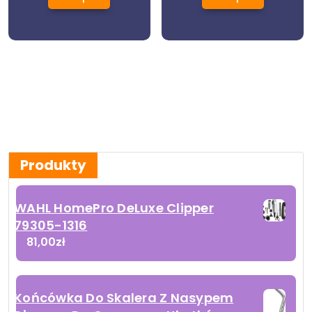
Produkty
WAHL HomePro DeLuxe Clipper
79305-1316
81,00
zł
Końcówka Do Skalera Z Nasypem