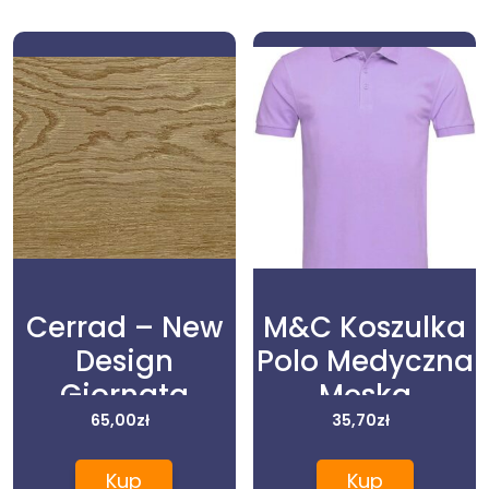
Cerrad – New
M&C Koszulka
Design
Polo Medyczna
Giornata
Męska
Sabbia Klinkier
65,00
zł
Lawenda XXL
35,70
zł
11X60
Kup
Kup