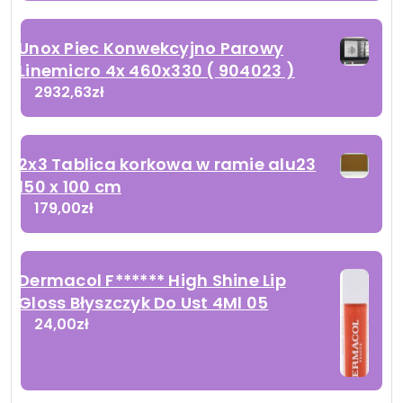
Unox Piec Konwekcyjno Parowy
Linemicro 4x 460x330 ( 904023 )
2932,63
zł
2x3 Tablica korkowa w ramie alu23
150 x 100 cm
179,00
zł
Dermacol F****** High Shine Lip
Gloss Błyszczyk Do Ust 4Ml 05
24,00
zł