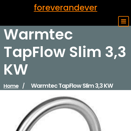
Skip
foreverandever
to
content
Warmtec
TapFlow Slim 3,3
KW
Warmtec TapFlow Slim 3,3 KW
Home
/