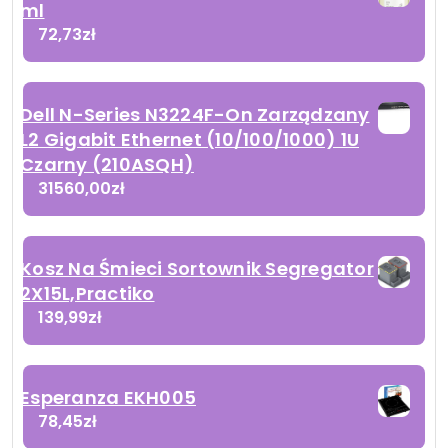
ml
72,73
zł
Dell N-Series N3224F-On Zarządzany
L2 Gigabit Ethernet (10/100/1000) 1U
Czarny (210ASQH)
31560,00
zł
Kosz Na Śmieci Sortownik Segregator
2X15L,Practiko
139,99
zł
Esperanza EKH005
78,45
zł