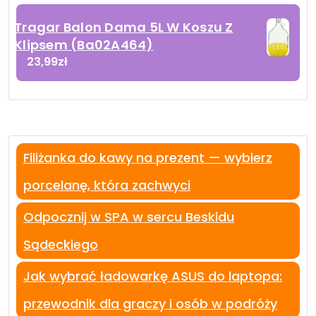
Tragar Balon Dama 5L W Koszu Z
Klipsem (Ba02A464)
23,99
zł
Filiżanka do kawy na prezent — wybierz
porcelanę, która zachwyci
Odpocznij w SPA w sercu Beskidu
Sądeckiego
Jak wybrać ładowarkę ASUS do laptopa:
przewodnik dla graczy i osób w podróży