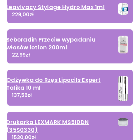
Leavivacy Stylage Hydro Max 1ml
229,00
zł
Seboradin Przeciw wypadaniu
włosów lotion 200ml
22,99
zł
Odżywka do Rzęs Lipocils Expert
Talika 10 ml
137,56
zł
Drukarka LEXMARK MS510DN
(35S0330)
1530,00
zł