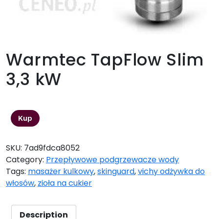
Warmtec TapFlow Slim
3,3 kW
249,00
zł
Kup
SKU:
7ad9fdca8052
Category:
Przepływowe podgrzewacze wody
Tags:
masażer kulkowy
,
skinguard
,
vichy odżywka do
włosów
,
zioła na cukier
Description