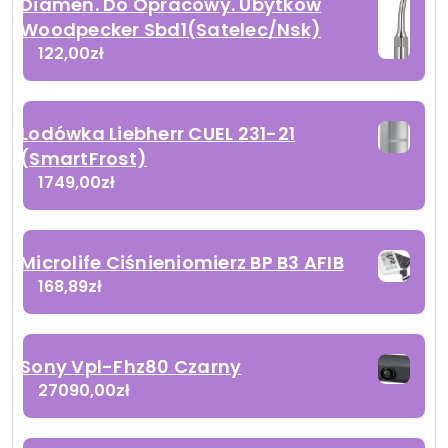
Diamen. Do Opracowy. Ubytków
Woodpecker Sbd1(Satelec/Nsk)
122,00
zł
Lodówka Liebherr CUEL 231-21
(SmartFrost)
1749,00
zł
Microlife Ciśnieniomierz BP B3 AFIB
168,89
zł
Sony Vpl-Fhz80 Czarny
27090,00
zł