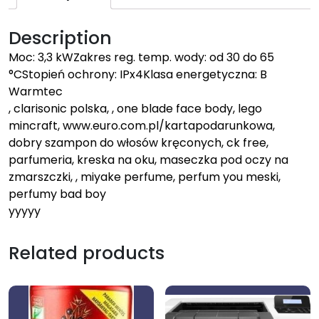
Description
Moc: 3,3 kWZakres reg. temp. wody: od 30 do 65
°CStopień ochrony: IPx4Klasa energetyczna: B
Warmtec
, clarisonic polska, , one blade face body, lego
mincraft, www.euro.com.pl/kartapodarunkowa,
dobry szampon do włosów kręconych, ck free,
parfumeria, kreska na oku, maseczka pod oczy na
zmarszczki, , miyake perfume, perfum you meski,
perfumy bad boy
yyyyy
Related products