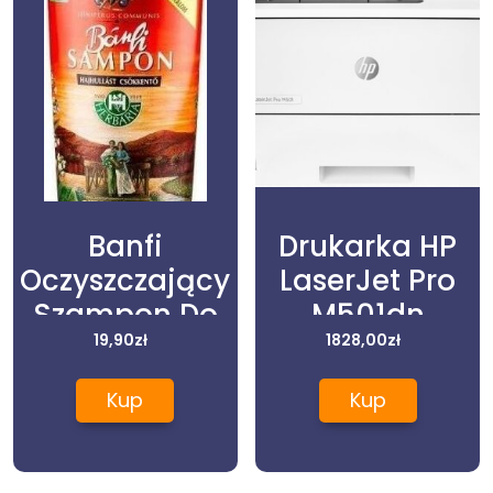
Banfi
Drukarka HP
Oczyszczający
LaserJet Pro
Szampon Do
M501dn
Włosów 250Ml
19,90
zł
(J8H61A)
1828,00
zł
Kup
Kup