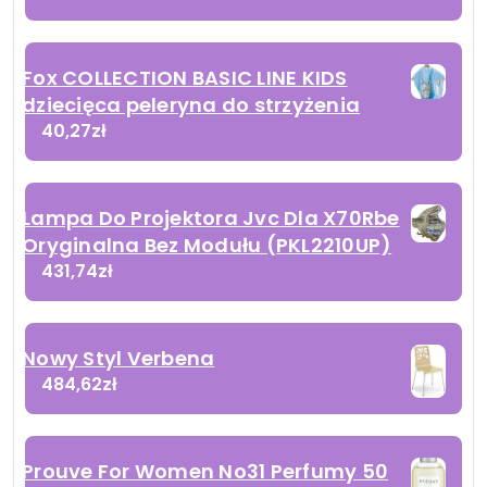
Fox COLLECTION BASIC LINE KIDS
dziecięca peleryna do strzyżenia
40,27
zł
Lampa Do Projektora Jvc Dla X70Rbe
Oryginalna Bez Modułu (PKL2210UP)
431,74
zł
Nowy Styl Verbena
484,62
zł
Prouve For Women No31 Perfumy 50