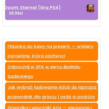
Doom: Eternal (Gra PS4)
38,99
zł
Filiżanka do kawy na prezent — wybierz
porcelanę, która zachwyci
Odpocznij w SPA w sercu Beskidu
Sądeckiego
Jak wybrać ładowarkę ASUS do laptopa:
przewodnik dla graczy i osób w podróży
Gniazdka i włączniki Aria — elegancja i