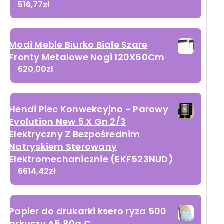
516,77
zł
Modi Meble Biurko Białe Szare
Fronty Metalowe Nogi 120X60Cm
620,00
zł
Hendi Piec Konwekcyjno - Parowy
Evolution New 5 X Gn 2/3
Elektryczny Z Bezpośrednim
Natryskiem Sterowany
Elektromechanicznie (EKF523NUD)
6614,42
zł
Papier do drukarki ksero ryza 500
arkuszy A5 80g C