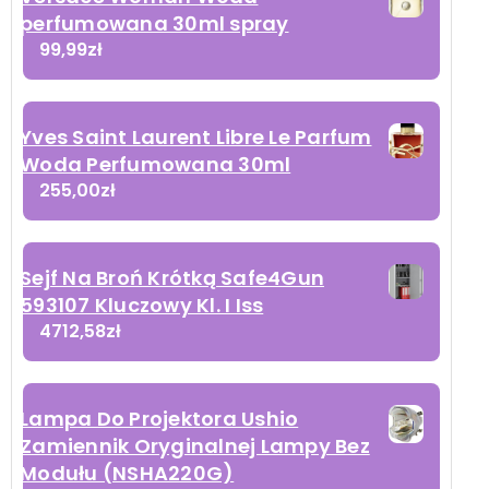
perfumowana 30ml spray
99,99
zł
Yves Saint Laurent Libre Le Parfum
Woda Perfumowana 30ml
255,00
zł
Sejf Na Broń Krótką Safe4Gun
593107 Kluczowy Kl. I Iss
4712,58
zł
Lampa Do Projektora Ushio
Zamiennik Oryginalnej Lampy Bez
Modułu (NSHA220G)