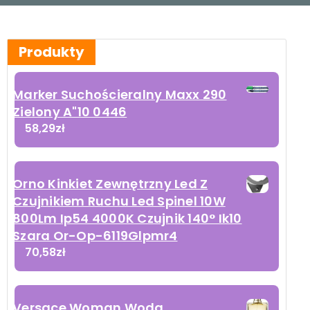
Produkty
Marker Suchościeralny Maxx 290
Zielony A"10 0446
58,29
zł
Orno Kinkiet Zewnętrzny Led Z
Czujnikiem Ruchu Led Spinel 10W
800Lm Ip54 4000K Czujnik 140° Ik10
Szara Or-Op-6119Glpmr4
70,58
zł
Versace Woman Woda