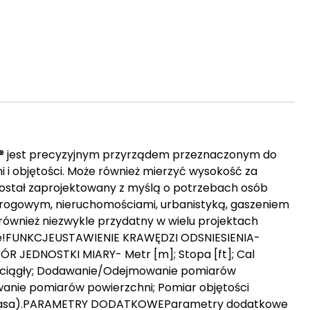
s® jest precyzyjnym przyrządem przeznaczonym do
 i objętości. Może również mierzyć wysokość za
ostał zaprojektowany z myślą o potrzebach osób
rogowym, nieruchomościami, urbanistyką, gaszeniem
ównież niezwykle przydatny w wielu projektach
ane!FUNKCJEUSTAWIENIE KRAWĘDZI ODSNIESIENIA-
R JEDNOSTKI MIARY- Metr [m]; Stopa [ft]; Cal
ar ciągły; Dodawanie/Odejmowanie pomiarów
anie pomiarów powierzchni; Pomiar objętości
agorasa).PARAMETRY DODATKOWEParametry dodatkowe