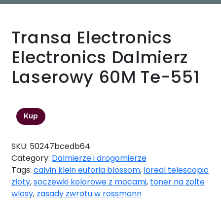
Transa Electronics
Electronics Dalmierz
Laserowy 60M Te-551
177,00
zł
Kup
SKU:
50247bcedb64
Category:
Dalmierze i drogomierze
Tags:
calvin klein euforia blossom
,
loreal telescopic
złoty
,
soczewki kolorowe z mocami
,
toner na zolte
wlosy
,
zasady zwrotu w rossmann