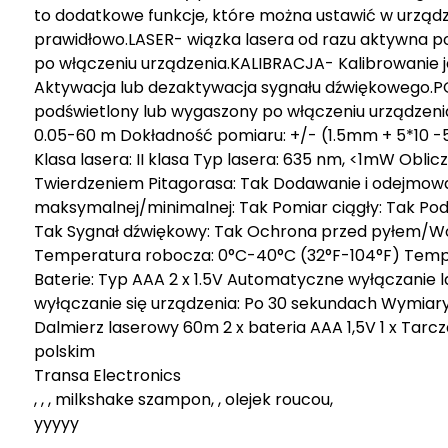
to dodatkowe funkcje, które można ustawić w urządz
prawidłowo.LASER- wiązka lasera od razu aktywna po
po włączeniu urządzenia.KALIBRACJA- Kalibrowanie
Aktywacja lub dezaktywacja sygnału dźwiękowego.
podświetlony lub wygaszony po włączeniu urządzen
0.05-60 m Dokładność pomiaru: +/- (1.5mm + 5*10 -5 *
Klasa lasera: II klasa Typ lasera: 635 nm, <1mW Oblic
Twierdzeniem Pitagorasa: Tak Dodawanie i odejmow
maksymalnej/minimalnej: Tak Pomiar ciągły: Tak Pod
Tak Sygnał dźwiękowy: Tak Ochrona przed pyłem/W
Temperatura robocza: 0°C-40°C (32°F-104°F) Temp
Baterie: Typ AAA 2 x 1.5V Automatyczne wyłączanie
wyłączanie się urządzenia: Po 30 sekundach Wymiary
Dalmierz laserowy 60m 2 x bateria AAA 1,5V 1 x Tarcza 
polskim
Transa Electronics
, , , milkshake szampon, , olejek roucou,
yyyyy