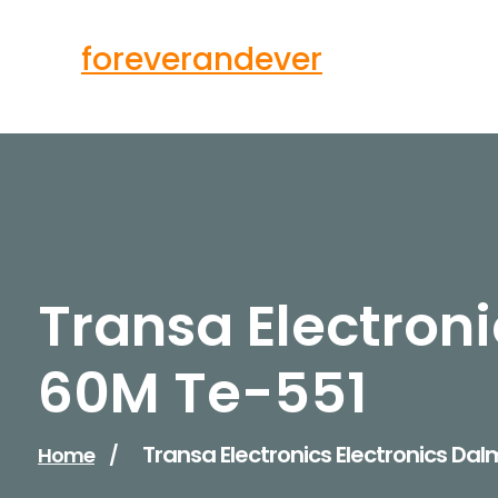
Skip
to
foreverandever
content
Transa Electroni
60M Te-551
Transa Electronics Electronics Da
Home
/