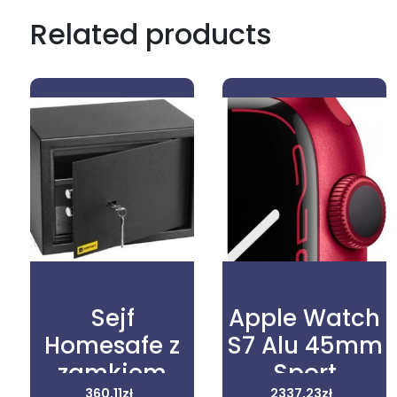
Related products
Sejf
Apple Watch
Homesafe z
S7 Alu 45mm
zamkiem
Sport
360,11
zł
2337,23
zł