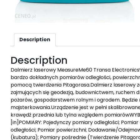
Description
Description
Dalmierz laserowy MeasureMe60 Transa Electronic
bardzo dokładnych pomiarów odległości, powierzchni
pomocą twierdzenia Pitagorasa.Dalmierz laserowy z
zajmujących się geodezją, budownictwem, ruchem d
pożarów, gospodarstwem rolnym i ogrodem. Będzie r
majsterkowania.Urządzenie jest w pełni skalibrow
krawędź przednia lub tylna względem pomiarówWYBÓ
[in]POMIARY: Pojedynczy pomiary odległości; Pomi
odległości; Pomiar powierzchni; Dodawanie/Odejmow
(kubatura); Pomiary pośrednie (Twierdzenie Pit