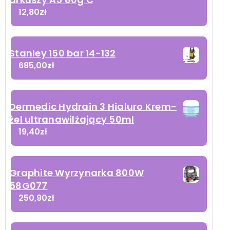
12,80
zł
Stanley 150 bar 14-132
685,00
zł
Dermedic Hydrain 3 Hialuro Krem-
żel ultranawilżający 50ml
19,40
zł
Graphite Wyrzynarka 800W
58G077
250,90
zł