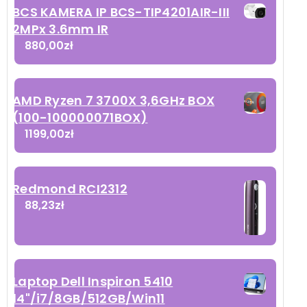
BCS KAMERA IP BCS-TIP4201AIR-III
2MPx 3.6mm IR
880,00
zł
AMD Ryzen 7 3700X 3,6GHz BOX
(100-100000071BOX)
1199,00
zł
Redmond RCI2312
88,23
zł
Laptop Dell Inspiron 5410
14"/i7/8GB/512GB/Win11