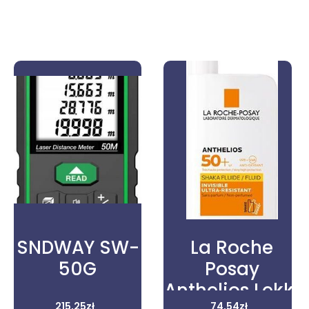
SNDWAY SW-
La Roche
50G
Posay
Anthelios Lekki
215,25
zł
74,54
zł