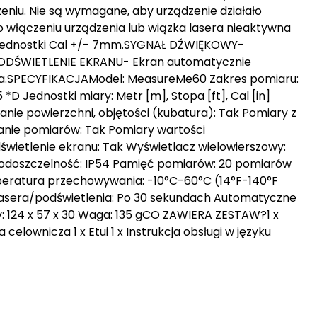
eniu. Nie są wymagane, aby urządzenie działało
 włączeniu urządzenia lub wiązka lasera nieaktywna
 jednostki Cal +/- 7mm.SYGNAŁ DŹWIĘKOWY-
PODŚWIETLENIE EKRANU- Ekran automatycznie
ia.SPECYFIKACJAModel: MeasureMe60 Zakres pomiaru:
D Jednostki miary: Metr [m], Stopa [ft], Cal [in]
zanie powierzchni, objętości (kubatura): Tak Pomiary z
anie pomiarów: Tak Pomiary wartości
świetlenie ekranu: Tak Wyświetlacz wielowierszowy:
odoszczelność: IP54 Pamięć pomiarów: 20 pomiarów
eratura przechowywania: -10°C-60°C (14°F-140°F
 lasera/podświetlenia: Po 30 sekundach Automatyczne
: 124 x 57 x 30 Waga: 135 gCO ZAWIERA ZESTAW?1 x
celownicza 1 x Etui 1 x Instrukcja obsługi w języku