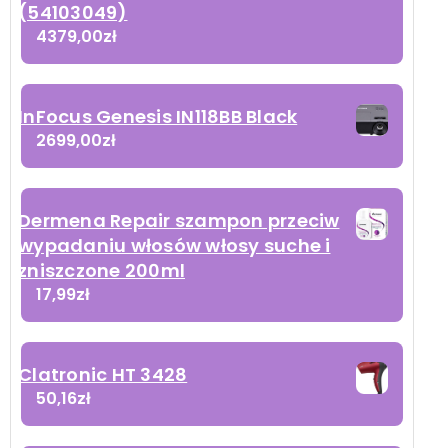
(54103049)
4379,00
zł
InFocus Genesis IN118BB Black
2699,00
zł
Dermena Repair szampon przeciw
wypadaniu włosów włosy suche i
zniszczone 200ml
17,99
zł
Clatronic HT 3428
50,16
zł