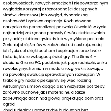
osobowościach, nowych emocjach i niepowtarzalnym
wyglądzie.Korzystaj z różnorodności dostępnych
Simów i dostosowuj ich wygląd, dynamiczną
osobowość i życiowe aspiracje. Rozbudowane
narzędzia do personalizacji pozwolą Ci wcielić w życie
najbardziej zakręcone pomysły.Stwórz siebie, swoich
przyjaciół, ulubione gwiazdy lub wymyślone postacie.
Zmieniaj strój Simów w zależności od nastroju, nadaj
ich życiu cel dzięki cechom i aspiracjom oraz twórz
historie, które wzbogacą świat gry. The Sims 4 –
ulubiona Gra na PC, podobnie jak poprzedniczki, unika
rewolucyjnych zmian w modelu rozgrywki stawiając
na powolną ewolucję sprawdzonych rozwiązań. W
trakcie gry nadal opiekujemy się więc rodziną
wirtualnych simsów dbając o ich wszystkie potrzeby,
zarówno duchowe jak i materialne, a także
zapewniając dach nad głową, projektując dom oraz
ogród.
Zbuduj Idealny DomW trybie budowania bez