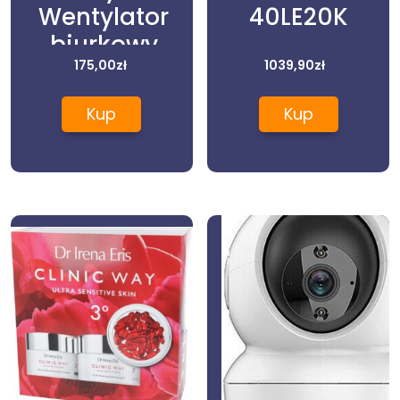
Wentylator
40LE20K
biurkowy
ComfortControl
175,00
zł
1039,90
zł
HTF1220BE
Kup
Kup