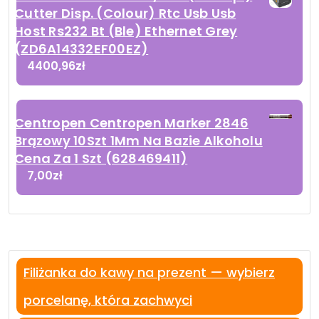
Cutter Disp. (Colour) Rtc Usb Usb
Host Rs232 Bt (Ble) Ethernet Grey
(ZD6A14332EF00EZ)
4400,96
zł
Centropen Centropen Marker 2846
Brązowy 10Szt 1Mm Na Bazie Alkoholu
Cena Za 1 Szt (628469411)
7,00
zł
Filiżanka do kawy na prezent — wybierz
porcelanę, która zachwyci