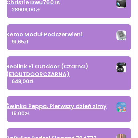
Christie Dwu760 Is
28909,00
zł
Kemo Moduł Podczerwieni
91,65
zł
Reolink E1 Outdoor (Czarna)
(E1OUTDOORCZARNA)
648,00
zł
Świnka Peppa. Pierwszy dzień zimy
15,00
zł