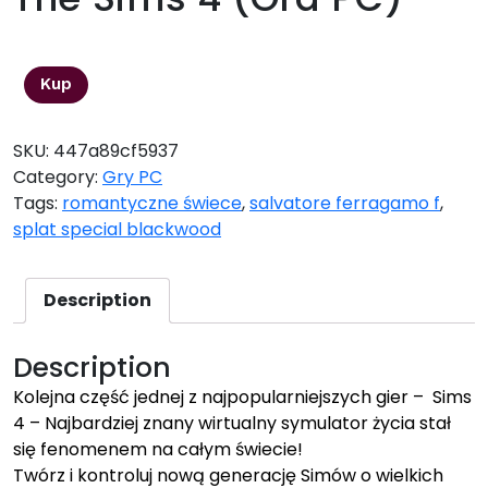
39,90
zł
Kup
SKU:
447a89cf5937
Category:
Gry PC
Tags:
romantyczne świece
,
salvatore ferragamo f
,
splat special blackwood
Description
Description
Kolejna część jednej z najpopularniejszych gier – Sims
4 – Najbardziej znany wirtualny symulator życia stał
się fenomenem na całym świecie!
Twórz i kontroluj nową generację Simów o wielkich