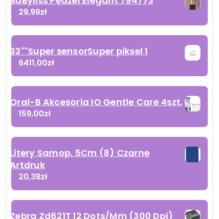
BaByliss Pędzel Elegant 794773
29,99
zł
33""Super sensorSuper piksel 1
6411,00
zł
Oral-B Akcesoria IO Gentle Care 4szt.
159,00
zł
Litery Samop. 5Cm (8) Czarne
Artdruk
20,38
zł
Zebra Zd621T 12 Dots/Mm (300 Dpi)