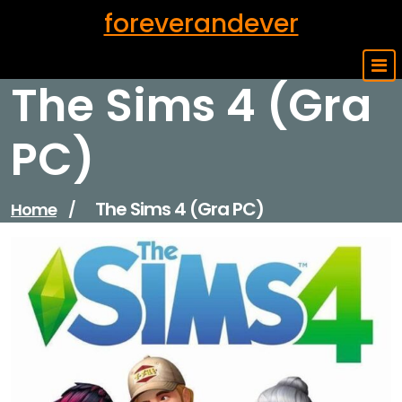
Skip
foreverandever
to
content
The Sims 4 (Gra
PC)
The Sims 4 (Gra PC)
Home
/