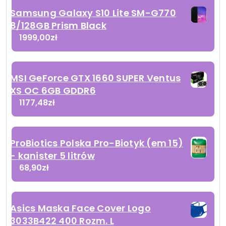
Samsung Galaxy S10 Lite SM-G770
8/128GB Prism Black
1999,00
zł
MSI GeForce GTX 1660 SUPER Ventus
XS OC 6GB GDDR6
1177,48
zł
ProBiotics Polska Pro-Biotyk (em 15)
- kanister 5 litrów
68,90
zł
Asics Maska Face Cover Logo
3033B422 400 Rozm. L