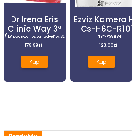
Dr Irena Eris
Ezviz Kamera 
Clinic Way 3°
Cs-H6C-R101
(Krem na dzień
1G2Wf
50 ml + Krem
179,99
zł
(CSH6CR1011G2
123,00
zł
na noc 50 ml +
Kup
Kup
Kapsułki
rewitalizujące)