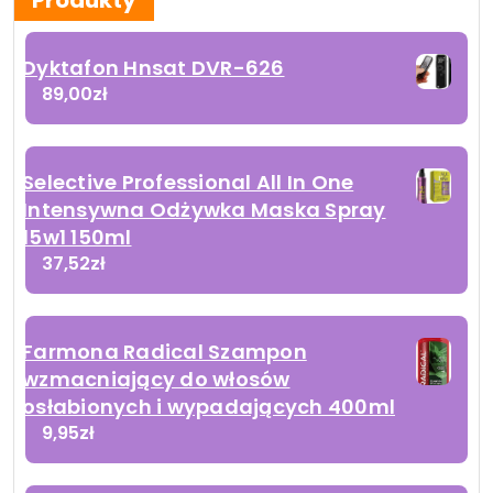
Produkty
Dyktafon Hnsat DVR-626
89,00
zł
Selective Professional All In One
Intensywna Odżywka Maska Spray
15w1 150ml
37,52
zł
Farmona Radical Szampon
wzmacniający do włosów
osłabionych i wypadających 400ml
9,95
zł