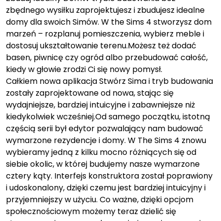
zbędnego wysiłku zaprojektujesz i zbudujesz idealne
domy dla swoich Simów. W the Sims 4 stworzysz dom
marzeń – rozplanuj pomieszczenia, wybierz meble i
dostosuj ukształtowanie terenu.Możesz też dodać
basen, piwnicę czy ogród albo przebudować całość,
kiedy w głowie zrodzi Ci się nowy pomysł.
Całkiem nowa aplikacja Stwórz Sima i tryb budowania
zostały zaprojektowane od nowa, stając się
wydajniejsze, bardziej intuicyjne i zabawniejsze niż
kiedykolwiek wcześniej.Od samego początku, istotną
częścią serii był edytor pozwalający nam budować
wymarzone rezydencje i domy. W The Sims 4 znowu
wybieramy jedną z kilku mocno różniących się od
siebie okolic, w której budujemy nasze wymarzone
cztery kąty. Interfejs konstruktora został poprawiony
i udoskonalony, dzięki czemu jest bardziej intuicyjny i
przyjemniejszy w użyciu. Co ważne, dzięki opcjom
społecznościowym możemy teraz dzielić się