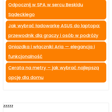
Odpocznij w SPA w sercu Beskidu
Sądeckiego
Jak wybrać ładowarkę ASUS do laptopa:
przewodnik dla graczy i osób w podróży
Gniazdka i włączniki Aria — elegancja i
funkcjonalność
Cerata na metry – jak wybrać najlepszą
opcję dla domu
zzzzz