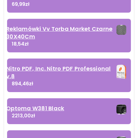
69,99
zł
Reklamówki Vv Torba Market Czarne
30X40Cm
18,54
zł
Nitro PDF, Inc. Nitro PDF Professional
v.8
894,46
zł
Optoma W381 Black
2213,00
zł