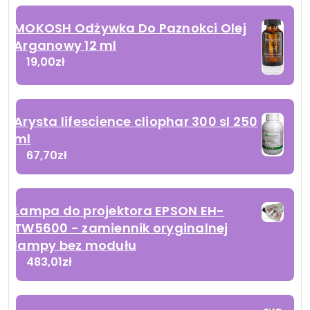
MOKOSH Odżywka Do Paznokci Olej
Arganowy 12 ml
19,00
zł
Arysta lifescience cliophar 300 sl 250
ml
67,70
zł
Lampa do projektora EPSON EH-
TW5600 - zamiennik oryginalnej
lampy bez modułu
483,01
zł