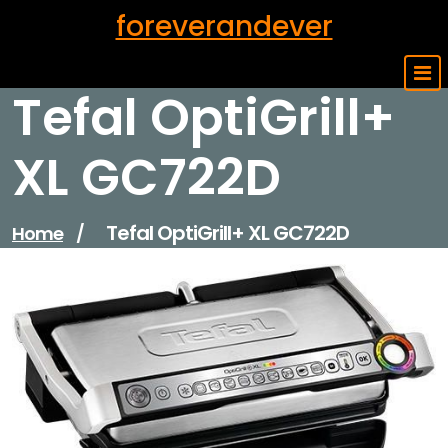
Skip
foreverandever
to
content
Tefal OptiGrill+
XL GC722D
Tefal OptiGrill+ XL GC722D
Home
/