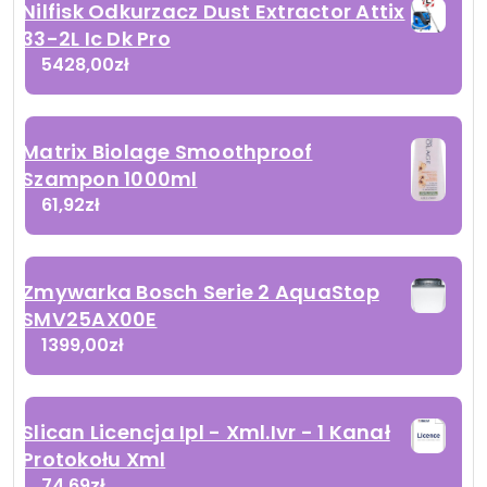
Nilfisk Odkurzacz Dust Extractor Attix
33-2L Ic Dk Pro
5428,00
zł
Matrix Biolage Smoothproof
Szampon 1000ml
61,92
zł
Zmywarka Bosch Serie 2 AquaStop
SMV25AX00E
1399,00
zł
Slican Licencja Ipl - Xml.Ivr - 1 Kanał
Protokołu Xml
74,69
zł