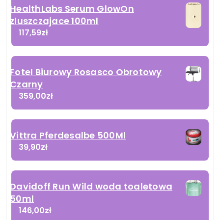
HealthLabs Serum GlowOn
zluszczajace 100ml
117,59
zł
Fotel Biurowy Rosasco Obrotowy
Czarny
359,00
zł
Vittra Pferdesalbe 500Ml
39,90
zł
Davidoff Run Wild woda toaletowa
50ml
146,00
zł