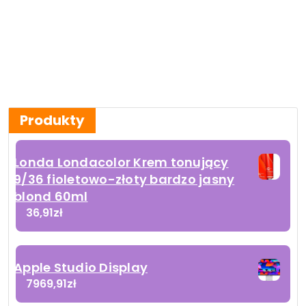
Produkty
Londa Londacolor Krem tonujący
9/36 fioletowo-złoty bardzo jasny
blond 60ml
36,91
zł
Apple Studio Display
7969,91
zł