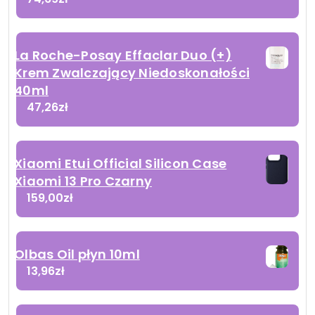
La Roche-Posay Effaclar Duo (+)
Krem Zwalczający Niedoskonałości
40ml
47,26
zł
Xiaomi Etui Official Silicon Case
Xiaomi 13 Pro Czarny
159,00
zł
Olbas Oil płyn 10ml
13,96
zł