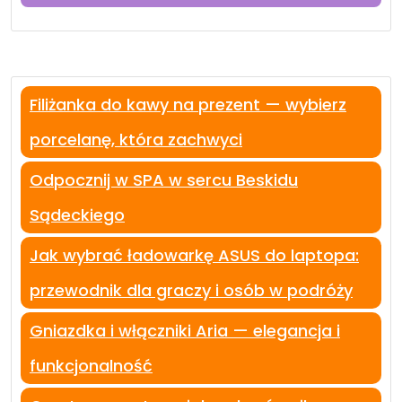
Filiżanka do kawy na prezent — wybierz
porcelanę, która zachwyci
Odpocznij w SPA w sercu Beskidu
Sądeckiego
Jak wybrać ładowarkę ASUS do laptopa:
przewodnik dla graczy i osób w podróży
Gniazdka i włączniki Aria — elegancja i
funkcjonalność