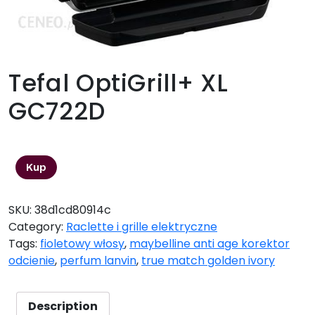
Tefal OptiGrill+ XL
GC722D
789,00
zł
Kup
SKU:
38d1cd80914c
Category:
Raclette i grille elektryczne
Tags:
fioletowy włosy
,
maybelline anti age korektor
odcienie
,
perfum lanvin
,
true match golden ivory
Description