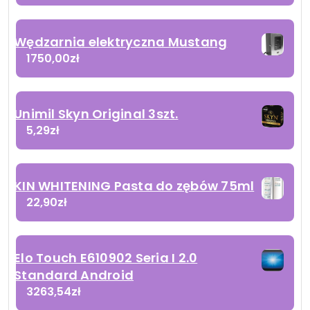
Wędzarnia elektryczna Mustang
1750,00
zł
Unimil Skyn Original 3szt.
5,29
zł
KIN WHITENING Pasta do zębów 75ml
22,90
zł
Elo Touch E610902 Seria I 2.0
Standard Android
3263,54
zł