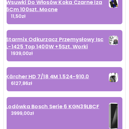
Wsuwki Do Włosów Koka Czarne Iza
6Cm 100szt. Mocne
11,50
zł
Starmix Odkurzacz Przemysłowy Isc
L-1425 Top 1400W +5Szt. Worki
1939,00
zł
Kärcher HD 7/18 4M 1.524-910.0
6127,86
zł
Lodówka Bosch Serie 6 KGN39LBCF
3999,00
zł