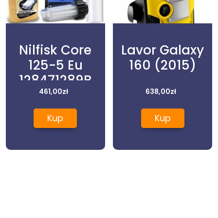
Nilfisk Core
Lavor Galaxy
125-5 Eu
160 (2015)
128471289B
461,00
zł
638,00
zł
Kup
Kup