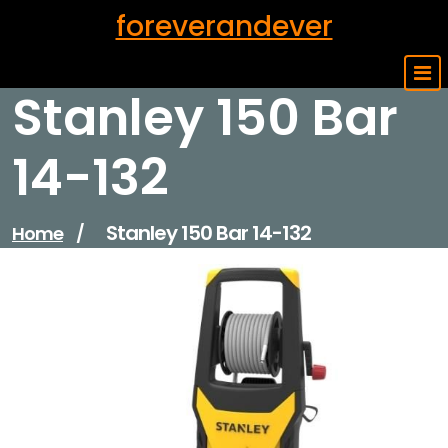
Skip
foreverandever
to
content
Stanley 150 Bar
14-132
Stanley 150 Bar 14-132
Home
/