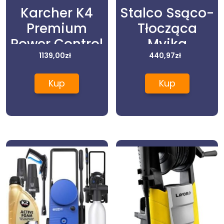
Karcher K4
Stalco Ssąco-
Premium
Tłocząca
Power Control
Myjka
1.324-130.0
1139,00
zł
Ciśnieniowa
440,97
zł
1500W 432L/H
Kup
Kup
2W1 (S97901)