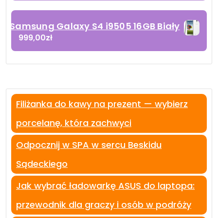
Samsung Galaxy S4 i9505 16GB Biały
999,00
zł
Filiżanka do kawy na prezent — wybierz
porcelanę, która zachwyci
Odpocznij w SPA w sercu Beskidu
Sądeckiego
Jak wybrać ładowarkę ASUS do laptopa:
przewodnik dla graczy i osób w podróży