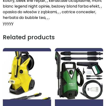
kolory, sleek line repair, , kerastase cicaplasme, mont
blanc legend night opinie, beżowy blond farba efekt, ,
opaska do włosów z ząbkami, , , catrice concealer,
herbata do bubble tea, , ,
yyyyy
Related products