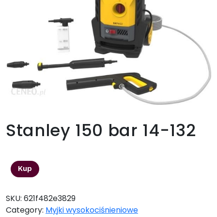
Stanley 150 bar 14-132
685,00
zł
Kup
SKU:
621f482e3829
Category:
Myjki wysokociśnieniowe