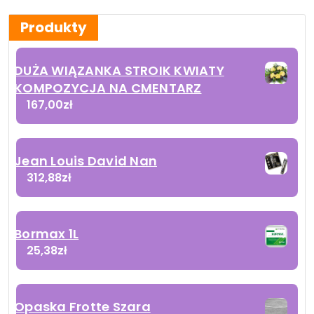
Produkty
DUŻA WIĄZANKA STROIK KWIATY
KOMPOZYCJA NA CMENTARZ
167,00
zł
Jean Louis David Nan
312,88
zł
Bormax 1L
25,38
zł
Opaska Frotte Szara