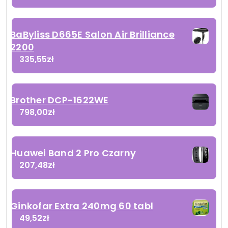
BaByliss D665E Salon Air Brilliance
2200
335,55
zł
Brother DCP-1622WE
798,00
zł
Huawei Band 2 Pro Czarny
207,48
zł
Ginkofar Extra 240mg 60 tabl
49,52
zł