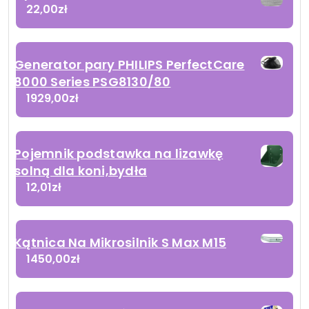
22,00
zł
Generator pary PHILIPS PerfectCare
8000 Series PSG8130/80
1929,00
zł
Pojemnik podstawka na lizawkę
solną dla koni,bydła
12,01
zł
Kątnica Na Mikrosilnik S Max M15
1450,00
zł