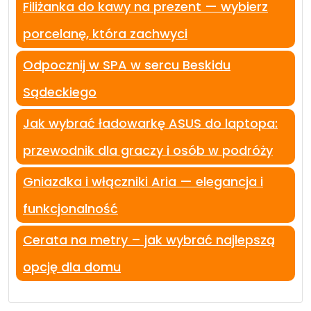
Filiżanka do kawy na prezent — wybierz
porcelanę, która zachwyci
Odpocznij w SPA w sercu Beskidu
Sądeckiego
Jak wybrać ładowarkę ASUS do laptopa:
przewodnik dla graczy i osób w podróży
Gniazdka i włączniki Aria — elegancja i
funkcjonalność
Cerata na metry – jak wybrać najlepszą
opcję dla domu