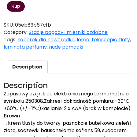
Kup
SKU:
05eb83b67cfb
Category:
Stacje pogody i mierniki ozdobne
Tags:
koperek dla noworodka
,
loreal telescopic złoty
,
luminata perfumy
,
nude pomadki
Description
Description
Zapasowy czujnik do elektronicznego termometru o
symbolu 250308.Zakres i dokładność pomiaru: -30°C …
+60°C (+/- 1°C)Zasilanie: 2 x AAA (brak w komplecie)
Browin
, , krem tłusty do twarzy, paznokcie butelkowa zieleń i
złoto, soczewki bausch&lomb soflens 59, sudocrem