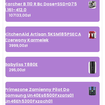
Karcher B 110 R Bc Dose+SSD+D75
1.161-412.0
107133,00
zł
KitchenAid Artisan 5KSM185PSECA
Czerwony Karmelek
3999,00
zł
Babyliss T880E
295,00
zł
Primezone Zamienny Pilot Do
Samsung Un40Es6500Fxzats01
Un46Eh5300Fxzach01