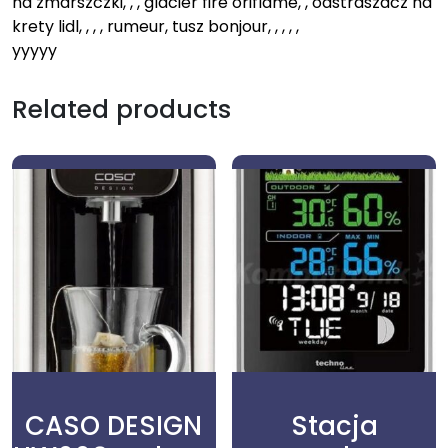
na zmarszczki, , , glacier fire oriflame, , odstraszacz na
krety lidl, , , , rumeur, tusz bonjour, , , , ,
yyyyy
Related products
CASO DESIGN
Stacja