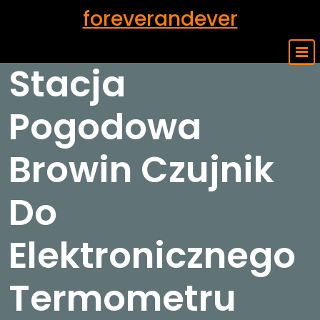
Skip
foreverandever
to
content
Stacja
Pogodowa
Browin Czujnik
Do
Elektronicznego
Termometru