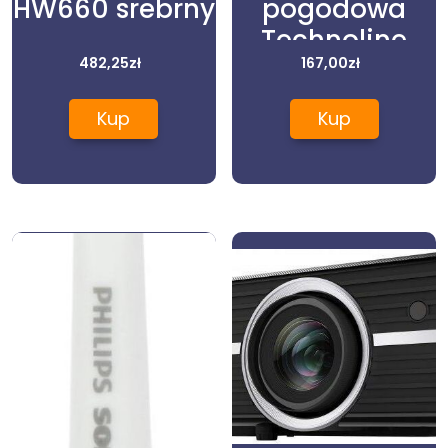
HW660 srebrny
pogodowa
Technoline
482,25
zł
Stacja
167,00
zł
Pogodowa
Kup
Kup
WS6441