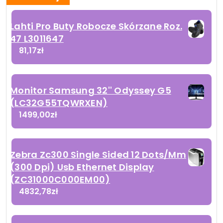
Lahti Pro Buty Robocze Skórzane Roz.
47 L3011647
81,17
zł
Monitor Samsung 32'' Odyssey G5
(LC32G55TQWRXEN)
1499,00
zł
Zebra Zc300 Single Sided 12 Dots/Mm
(300 Dpi) Usb Ethernet Display
(ZC31000C000EM00)
4832,78
zł