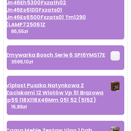
Un46Eh5300Fxzath02
Un46Es6100Fxzats01
Un46Es6500Fxzats01 Tm1290
(LAMP725061Z
85,55
zł
Zmywarka Bosch Serie 6 SPI6YMS17E
3599,10
zł
Viplast Puszka Natynkowa Z
Zaciskami 12 Wlotów Vp 51 Brązowa
Ip55 118X118X46Mm 051 52 (5152)
15,89
zł
Cama Meble Zestaw Vigo 1 Dąb