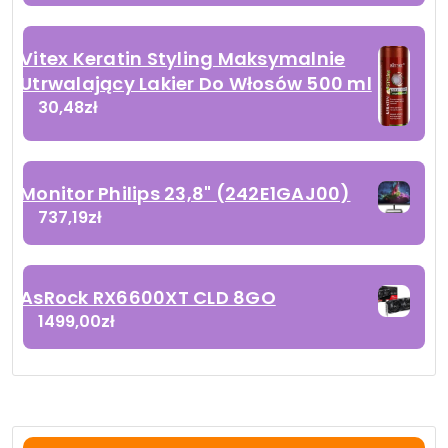
Vitex Keratin Styling Maksymalnie
Utrwalający Lakier Do Włosów 500 ml
30,48
zł
Monitor Philips 23,8" (242E1GAJ00)
737,19
zł
AsRock RX6600XT CLD 8GO
1499,00
zł