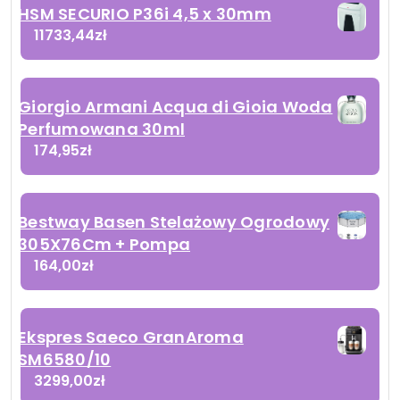
HSM SECURIO P36i 4,5 x 30mm
11733,44
zł
Giorgio Armani Acqua di Gioia Woda
Perfumowana 30ml
174,95
zł
Bestway Basen Stelażowy Ogrodowy
305X76Cm + Pompa
164,00
zł
Ekspres Saeco GranAroma
SM6580/10
3299,00
zł