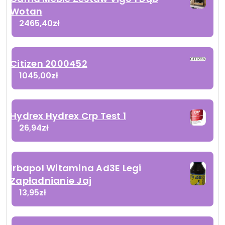
Wotan
2465,40
zł
Citizen 2000452
1045,00
zł
Hydrex Hydrex Crp Test 1
26,94
zł
Irbapol Witamina Ad3E Legi
Zapładnianie Jaj
13,95
zł