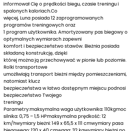
informował Cię o prędkości biegu, czasie treningu i
spalonych kaloriach.Co
więcej, Luna posiada 12 zaprogramowanych
programów treningowych oraz
1 program użytkownika. Amortyzowany pas biegowy o
optymalnych wymiarach zapewni
komfort i bezpieczeństwo stawów. Bieżnia posiada
składaną konstrukcję, dzięki
której można ją przechowywać w pionie lub poziomie.
Rolki transportowe
umożliwiają transport bieżni między pomieszczeniami,
natomiast klucz
bezpieczeństwa w łatwo dostępnym miejscu podnosi
bezpieczeństwo Twojego
treningu
Parametry:maksymalna waga użytkownika: 110kgmoc
silnika: 0,75 – 1,5 HPmaksymalna prędkość: 12
km/hwymiary bieżni: 149 x 65,5 x 111 cmwymiary pasa
biegowego: 120 x 40 cmwaga: 32 kgwymiary bieżni po