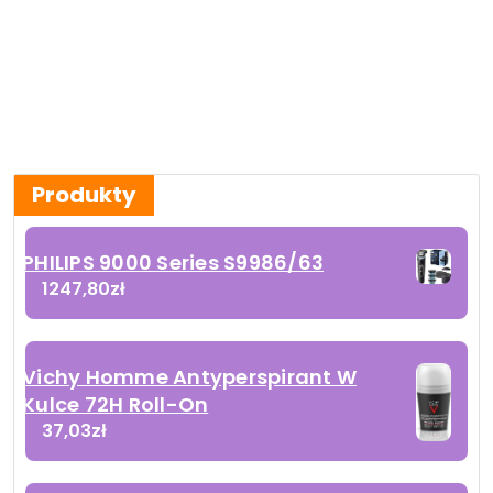
Produkty
PHILIPS 9000 Series S9986/63
1247,80
zł
Vichy Homme Antyperspirant W
Kulce 72H Roll-On
37,03
zł