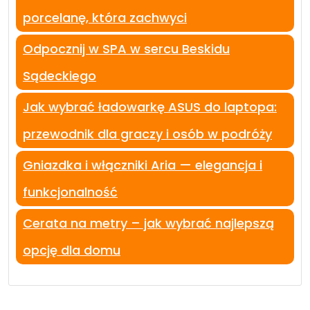
porcelanę, która zachwyci
Odpocznij w SPA w sercu Beskidu
Sądeckiego
Jak wybrać ładowarkę ASUS do laptopa:
przewodnik dla graczy i osób w podróży
Gniazdka i włączniki Aria — elegancja i
funkcjonalność
Cerata na metry – jak wybrać najlepszą
opcję dla domu