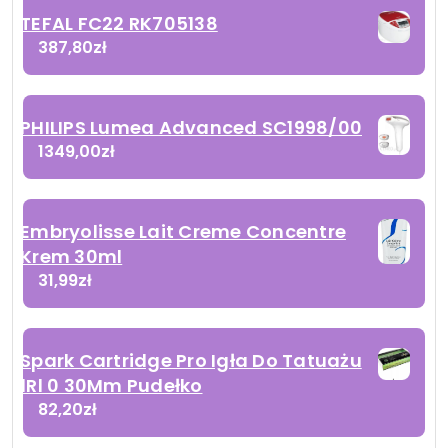
TEFAL FC22 RK705138
387,80
zł
PHILIPS Lumea Advanced SC1998/00
1349,00
zł
Embryolisse Lait Creme Concentre
Krem 30ml
31,99
zł
Spark Cartridge Pro Igła Do Tatuażu
1Rl 0 30Mm Pudełko
82,20
zł