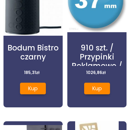
Bodum Bistro
910 szt. /
czarny
Przypinki
Reklamowe /
185,31
zł
Twój Wzór
1026,86
zł
Logo Foto
Kup
Kup
Projekt / 37
mm.