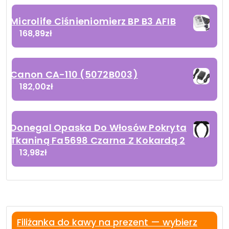
Microlife Ciśnieniomierz BP B3 AFIB
168,89
zł
Canon CA-110 (5072B003)
182,00
zł
Donegal Opaska Do Włosów Pokryta
Tkaniną Fa5698 Czarna Z Kokardą 2
13,98
zł
Filiżanka do kawy na prezent — wybierz