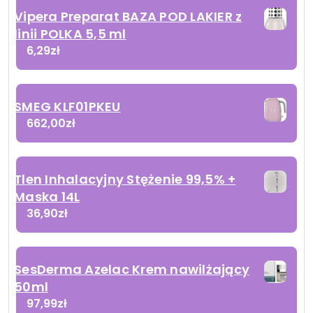
Vipera Preparat BAZA POD LAKIER z
linii POLKA 5,5 ml
6,29
zł
SMEG KLF01PKEU
662,00
zł
Tlen Inhalacyjny Stężenie 99,5% +
Maska 14L
36,90
zł
SesDerma Azelac Krem nawilżający
50ml
97,99
zł