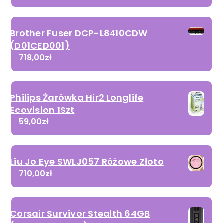
Brother Fuser DCP-L8410CDW
(D01CED001)
718,00
zł
Philips Żarówka Hir2 Longlife
Ecovision 1Szt
59,00
zł
Liu Jo Eye SWLJ057 Różowe Złoto
710,00
zł
Corsair Survivor Stealth 64GB