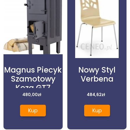
Magnus Piecyk
Nowy Styl
Szamotowy
Verbena
Koza GT7
68x33x41cm
480,00
zł
484,62
zł
Kup
Kup