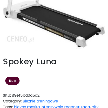
Spokey Luna
1449,00
zł
Kup
SKU:
89ef5bd0a5a2
Category:
Bieżnie treningowe
Tags:
biovax maska intensywnie regenerująca
,
city