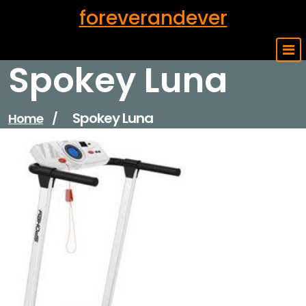
Skip
foreverandever
to
content
Spokey Luna
Spokey Luna
Home
/