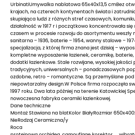
UrbinatiUmywalka nablatowa 65x40x13,5 cmBez otw
krajach, na czterech kontynentach świata i zatrudn
skupiająca ludzi z różnych stref czasowych, komunik
działalność w 1917 r i początkowo koncentrowała się 
czasem w procesie rozwoju do asortymentu weszły n
sanitarna – 1936, baterie – 1954, wanny stalowe – 197
specjalizacja, z której firma znana jest dzisiaj – wyp
kompletne wyposażenie łazienek, ceramikę, baterie,
dodatki łazienkowe. Stale rozwijane, wysokiej jakośc
tradycyjnych, uniwersalnych – ponadczasowych pop
ozdobne, retro – romantyczne. Są przemyślane pod 
niepowtarzalny design.W Polsce firma rozpoczęła sw
1997 roku. Dwa lata później na terenie Katowickiej S
nowoczesna fabryka ceramiki łazienkowej.
Dane techniczne
Montaż Stawiana na blatKolor BiałyRozmiar 650x4
NieRodzaj Ceramiczna/y
Roca
proteinowa orchidea, camouflage korektor, , , wibrator