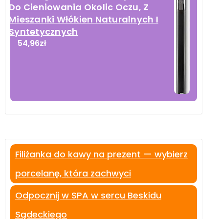
Do Cieniowania Okolic Oczu, Z
Mieszanki Włókien Naturalnych I
Syntetycznych
54,96
zł
Filiżanka do kawy na prezent — wybierz
porcelanę, która zachwyci
Odpocznij w SPA w sercu Beskidu
Sądeckiego