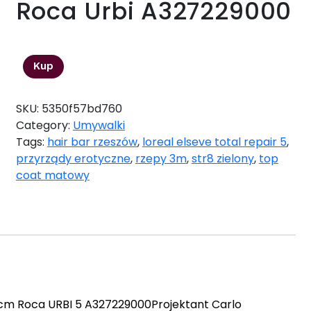
Roca Urbi A327229000
1250,00
zł
Kup
SKU:
5350f57bd760
Category:
Umywalki
Tags:
hair bar rzeszów
,
loreal elseve total repair 5
,
przyrządy erotyczne
,
rzepy 3m
,
str8 zielony
,
top
coat matowy
cm Roca URBI 5 A327229000Projektant Carlo