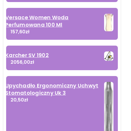
Versace Women Woda
Perfumowana 100 Ml
157,60
zł
Karcher SV 1902
2056,00
zł
Upychadło Ergonomiczny Uchwyt
Stomatologiczny Uk 3
20,50
zł