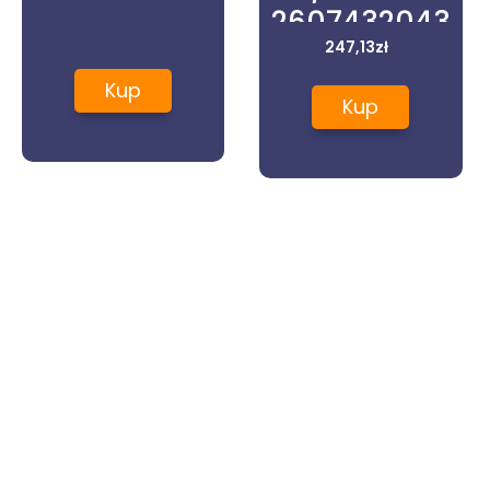
2607432043
247,13
zł
Kup
Kup