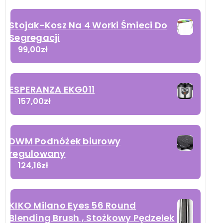
Stojak-Kosz Na 4 Worki Śmieci Do
Segregacji
99,00
zł
ESPERANZA EKG011
157,00
zł
DWM Podnóżek biurowy
regulowany
124,16
zł
KIKO Milano Eyes 56 Round
Blending Brush , Stożkowy Pędzelek