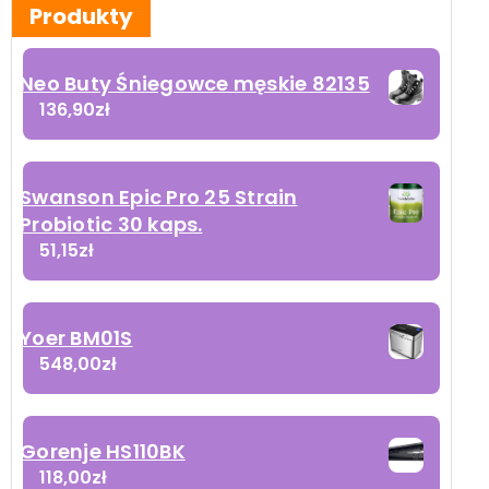
Produkty
Neo Buty Śniegowce męskie 82135
136,90
zł
Swanson Epic Pro 25 Strain
Probiotic 30 kaps.
51,15
zł
Yoer BM01S
548,00
zł
Gorenje HS110BK
118,00
zł