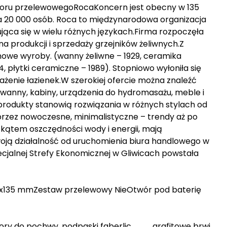
oru przelewowegoRocaKoncern jest obecny w 135
ia 20 000 osób. Roca to międzynarodowa organizacja
ująca się w wielu różnych językach.Firma rozpoczęła
na produkcji i sprzedaży grzejników żeliwnych.Z
owe wyroby. (wanny żeliwne – 1929, ceramika
4, płytki ceramiczne – 1989). Stopniowo wyłoniła się
osażenie łazienek.W szerokiej ofercie można znaleźć
 wanny, kabiny, urządzenia do hydromasażu, meble i
i produkty stanowią rozwiązania w różnych stylach od
rzez nowoczesne, minimalistyczne – trendy aż po
kątem oszczędności wody i energii, mają
oją działalność od uruchomienia biura handlowego w
pecjalnej Strefy Ekonomicznej w Gliwicach powstała
00x135 mmZestaw przelewowy NieOtwór pod baterię
y do pochwy, podpaski faberlic, , , , , , grafitowe brwi