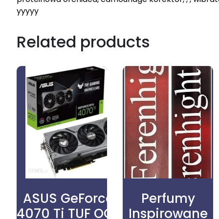
yyyyy
Related products
ASUS GeForce RTX
Perfumy
4070 Ti TUF OC 12GB
Inspirowane