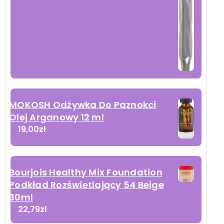
MOKOSH Odżywka Do Paznokci
Olej Arganowy 12 ml
19,00
zł
Bourjois Healthy Mix Foundation
Podkład Rozświetlający 54 Beige
30ml
22,79
zł