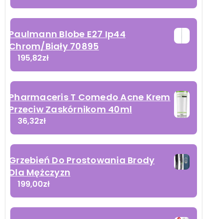
Paulmann Blobe E27 Ip44
Chrom/Biały 70895
195,82
zł
Pharmaceris T Comedo Acne Krem
Przeciw Zaskórnikom 40ml
36,32
zł
Grzebień Do Prostowania Brody
Dla Mężczyzn
199,00
zł