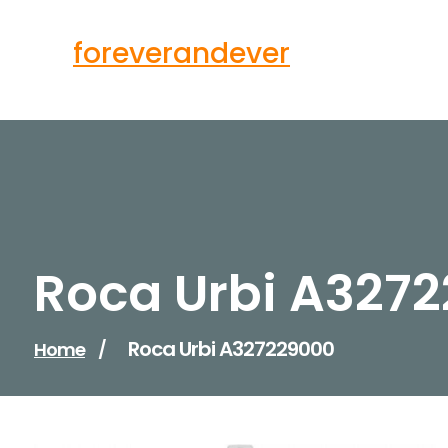
Skip
to
foreverandever
content
Roca Urbi A327
Roca Urbi A327229000
Home
/