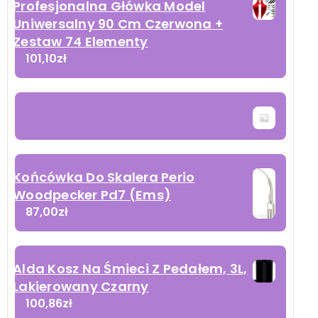
Profesjonalna Główka Model
Uniwersalny 90 Cm Czerwona +
Zestaw 74 Elementy
101,10
zł
Końcówka Do Skalera Perio
Woodpecker Pd7 (Ems)
87,00
zł
Alda Kosz Na Śmieci Z Pedałem, 3L,
Lakierowany Czarny
100,86
zł