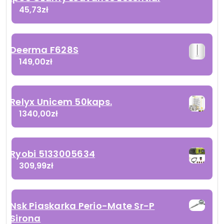
45,73
zł
Deerma F628S
149,00
zł
Relyx Unicem 50kaps.
1340,00
zł
Ryobi 5133005634
309,99
zł
Nsk Piaskarka Perio-Mate Sr-P
Sirona