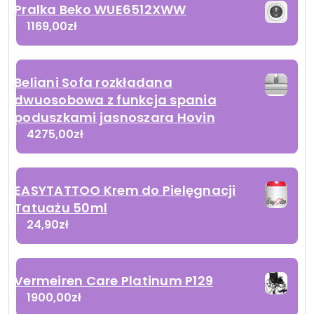
Pralka Beko WUE6512XWW
1169,00
zł
Beliani Sofa rozkładana
dwuosobowa z funkcja spania
poduszkami jasnoszara Hovin
4275,00
zł
EASYTATTOO Krem do Pielęgnacji
Tatuażu 50ml
24,90
zł
Vermeiren Care Platinum P129
1900,00
zł