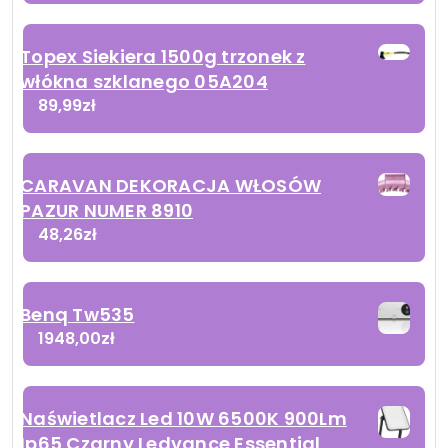
Topex Siekiera 1500g trzonek z
włókna szklanego 05A204
89,99
zł
CARAVAN DEKORACJA WŁOSÓW
PAZUR NUMER 8910
48,26
zł
Benq Tw535
1948,00
zł
Naświetlacz Led 10W 6500K 900Lm
Ip65 Czarny Ledvance Essential