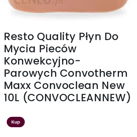
Resto Quality Płyn Do
Mycia Pieców
Konwekcyjno-
Parowych Convotherm
Maxx Convoclean New
10L (CONVOCLEANNEW)
492,00
zł
Kup