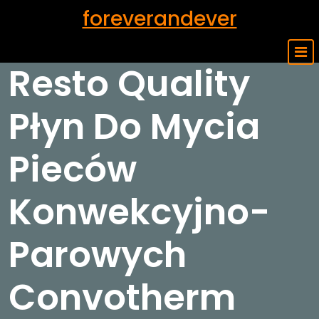
Skip
foreverandever
to
content
Resto Quality
Płyn Do Mycia
Pieców
Konwekcyjno-
Parowych
Convotherm