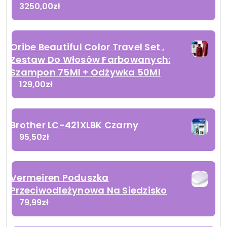
3250,00
zł
Oribe Beautiful Color Travel Set ,
Zestaw Do Włosów Farbowanych:
Szampon 75Ml + Odżywka 50Ml
129,00
zł
Brother LC-421XLBK Czarny
95,50
zł
Vermeiren Poduszka
Przeciwodleżynowa Na Siedzisko
79,99
zł