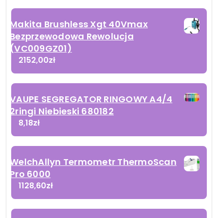
Makita Brushless Xgt 40Vmax
Bezprzewodowa Rewolucja
(VC009GZ01)
2152,00
zł
VAUPE SEGREGATOR RINGOWY A4/4
2ringi Niebieski 680182
8,18
zł
WelchAllyn Termometr ThermoScan
Pro 6000
1128,60
zł