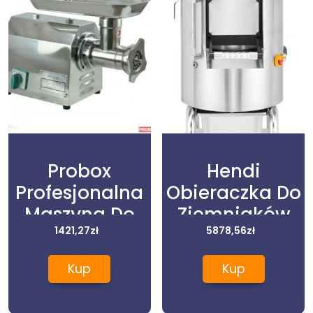
Probox
Hendi
Profesjonalna
Obieraczka Do
Maszyna Do
Ziemniaków
Mielenia Mięsa
1421,27
zł
5kg Kitchen
5878,56
zł
Wilk 120 Kg/H
Line (229200)
Kup
Kup