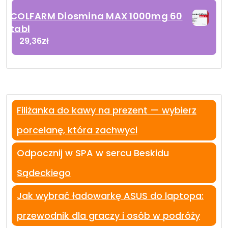
COLFARM Diosmina MAX 1000mg 60
tabl
29,36
zł
Filiżanka do kawy na prezent — wybierz
porcelanę, która zachwyci
Odpocznij w SPA w sercu Beskidu
Sądeckiego
Jak wybrać ładowarkę ASUS do laptopa:
przewodnik dla graczy i osób w podróży