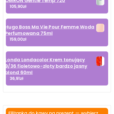
OMRON Gentle Temp 720
105,90
zł
Hugo Boss Ma Vie Pour Femme Woda
Perfumowana 75ml
159,00
zł
Londa Londacolor Krem tonujący
9/36 fioletowo-złoty bardzo jasny
blond 60ml
36,91
zł
Filiżanka do kawy na prezent — wybierz