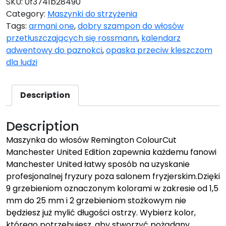
SKU:
0f3741b28490
Category:
Maszynki do strzyżenia
Tags:
armani one
,
dobry szampon do włosów
przetłuszczających się rossmann
,
kalendarz
adwentowy do paznokci
,
opaska przeciw kleszczom
dla ludzi
Description
Description
Maszynka do włosów Remington ColourCut
Manchester United Edition zapewnia każdemu fanowi
Manchester United łatwy sposób na uzyskanie
profesjonalnej fryzury poza salonem fryzjerskim.Dzięki
9 grzebieniom oznaczonym kolorami w zakresie od 1,5
mm do 25 mm i 2 grzebieniom stożkowym nie
będziesz już mylić długości ostrzy. Wybierz kolor,
którego potrzebujesz, aby stworzyć pożądany