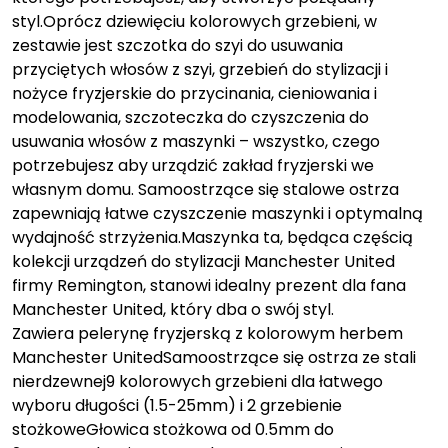
styl.Oprócz dziewięciu kolorowych grzebieni, w
zestawie jest szczotka do szyi do usuwania
przyciętych włosów z szyi, grzebień do stylizacji i
nożyce fryzjerskie do przycinania, cieniowania i
modelowania, szczoteczka do czyszczenia do
usuwania włosów z maszynki – wszystko, czego
potrzebujesz aby urządzić zakład fryzjerski we
własnym domu. Samoostrzące się stalowe ostrza
zapewniają łatwe czyszczenie maszynki i optymalną
wydajność strzyżenia.Maszynka ta, będąca częścią
kolekcji urządzeń do stylizacji Manchester United
firmy Remington, stanowi idealny prezent dla fana
Manchester United, który dba o swój styl.
Zawiera pelerynę fryzjerską z kolorowym herbem
Manchester UnitedSamoostrzące się ostrza ze stali
nierdzewnej9 kolorowych grzebieni dla łatwego
wyboru długości (1.5-25mm) i 2 grzebienie
stożkoweGłowica stożkowa od 0.5mm do