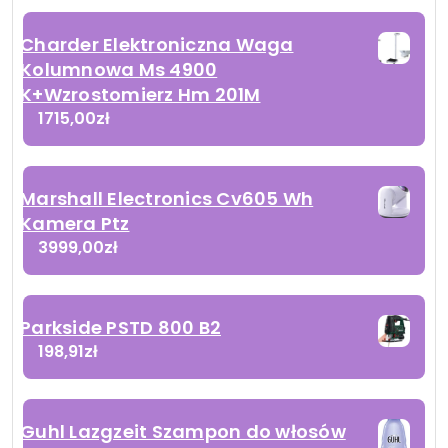
Charder Elektroniczna Waga
Kolumnowa Ms 4900
K+Wzrostomierz Hm 201M
1715,00
zł
Marshall Electronics Cv605 Wh
Kamera Ptz
3999,00
zł
Parkside PSTD 800 B2
198,91
zł
Guhl Lazgzeit Szampon do włosów