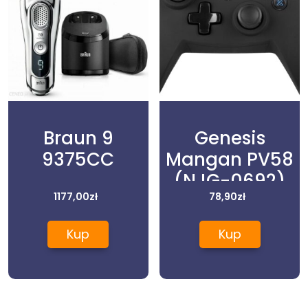
Braun 9
Genesis
9375CC
Mangan PV58
(NJG-0692)
1177,00
zł
78,90
zł
Kup
Kup