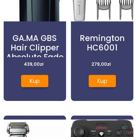
GA.MA GBS
Remington
Hair Clipper
HC6001
Absolute Fade
Cord-Cordless
439,00
zł
279,00
zł
maszynka do
Kup
Kup
strzyżenia