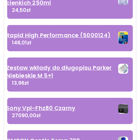
cienkich 250ml
24,50
zł
Rapid High Performance (5000124)
148,01
zł
Zestaw wkłady do długopisu Parker
Niebieskie M 5+1
13,96
zł
Sony Vpl-Fhz80 Czarny
27090,00
zł