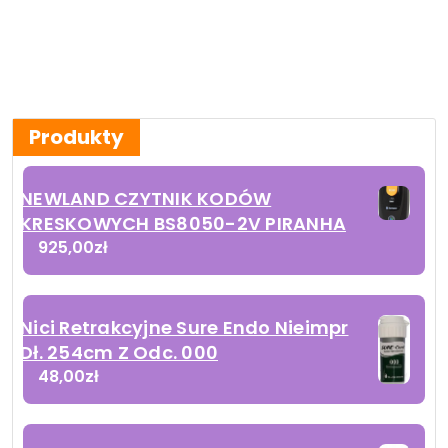
Produkty
NEWLAND CZYTNIK KODÓW
KRESKOWYCH BS8050-2V PIRANHA
925,00
zł
Nici Retrakcyjne Sure Endo Nieimpr
Dł. 254cm Z Odc. 000
48,00
zł