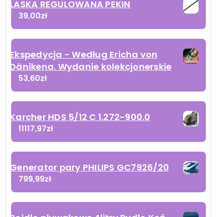
LASKA REGULOWANA PEKIN
39,00
zł
Ekspedycja - Według Ericha von
Dänikena. Wydanie kolekcjonerskie
53,60
zł
Karcher HDS 5/12 C 1.272-900.0
11117,97
zł
Generator pary PHILIPS GC7926/20
799,99
zł