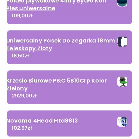
Poidło pływakowe 4litry Bydło Koń
Pies uniwersalne
109,00
zł
Uniwersalny Pasek Do Zegarka 18mm
Teleskopy Złoty
18,50
zł
Krzesło Biurowe P&C 5B10Crp Kolor
Zielony
2929,00
zł
Novama 4Head Htd8813
102,97
zł