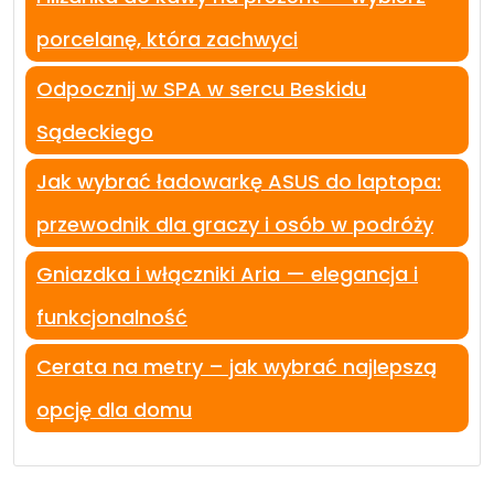
porcelanę, która zachwyci
Odpocznij w SPA w sercu Beskidu
Sądeckiego
Jak wybrać ładowarkę ASUS do laptopa:
przewodnik dla graczy i osób w podróży
Gniazdka i włączniki Aria — elegancja i
funkcjonalność
Cerata na metry – jak wybrać najlepszą
opcję dla domu