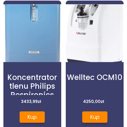
Koncentrator
Welltec OCM10
tlenu Philips
Respironics
EverFlo 5 lat
3433,99
zł
4250,00
zł
gwarancji
Kup
Kup