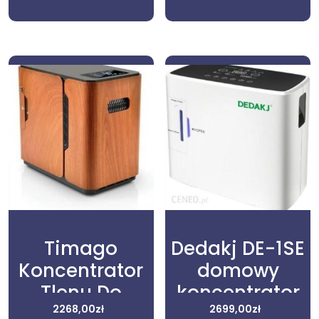
Timago
Dedakj DE-1SE
Koncentrator
domowy
Tlenu Do
koncentrator
Użytku
2268,00
zł
tlenu z sitem
2699,00
zł