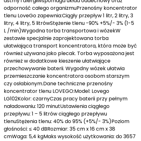
astmy i alergiiwspomaga układ oddechowy oraz
odporność całego organizmuPrzenośny koncentrator
tlenu LoveGo zapewnia:Ciągły przepływ 1 litr, 2 litry, 3
litry, 4 litry, 5 litrówStężenie tlenu -90% +5%/- 3% (1-5
L /min)Wygodna torba transportowa i wózekW
zestawie specjalnie zaprojektowana torba
ułatwiająca transport koncentratora, która może być
również używana jako plecak. Torba wyposażona jest
również w dodatkowe kieszenie ułatwiające
przechowywanie baterii. Wygodny wózek ułatwia
przemieszczanie koncentratora osobom starszym
czy osłabionym.Dane techniczne przenośny
koncentrator tlenu LOVEGO:Model: Lovego
LG102Kolor: czarnyCzas pracy baterii przy pełnym
naładowaniu: 120 minutUstawienia ciągłego
przepływu: 1 – 5 litrów ciągłego przepływu
tlenuStężenia tlenu: 40% do 95% (+5%/- 3%)Poziom
głośności: ≤ 40 dBRozmiar: 35 cm x 16 cm x 38
cmWaga: 5,4 kgMaks wysokość użytkowania: do 3657