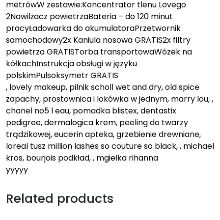
metrówW zestawie:Koncentrator tlenu Lovego
2Nawilżacz powietrzaBateria – do 120 minut
pracyŁadowarka do akumulatoraPrzetwornik
samochodowy2x Kaniula nosowa GRATIS2x filtry
powietrza GRATISTorba transportowaWózek na
kółkachInstrukcja obsługi w języku
polskimPulsoksymetr GRATIS
, lovely makeup, pilnik scholl wet and dry, old spice
zapachy, prostownica i lokówka w jednym, marry lou, ,
chanel no5 l eau, pomadka blistex, dentastix
pedigree, dermalogica krem, peeling do twarzy
trądzikowej, eucerin apteka, grzebienie drewniane,
loreal tusz million lashes so couture so black, , michael
kros, bourjois podkład, , mgiełka rihanna
yyyyy
Related products