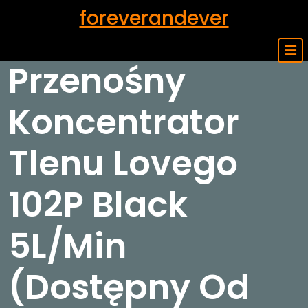
Skip
foreverandever
to
content
Przenośny
Koncentrator
Tlenu Lovego
102P Black
5L/Min
(Dostępny Od