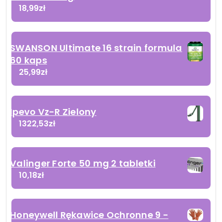
18,99
zł
SWANSON Ultimate 16 strain formula
60 kaps
25,99
zł
Ipevo Vz-R Zielony
1322,53
zł
Valinger Forte 50 mg 2 tabletki
10,18
zł
Honeywell Rękawice Ochronne 9 -