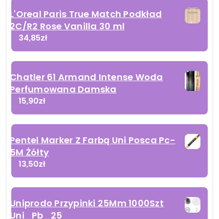
L'Oreal Paris True Match Podkład
2C/R2 Rose Vanilla 30 ml
34,85
zł
Chatler 61 Armand Intense Woda
Perfumowana Damska
15,90
zł
Pentel Marker Z Farbą Uni Posca Pc-
5M Żółty
13,50
zł
Uniprodo Przypinki 25Mm 1000Szt
Uni_Pb_25