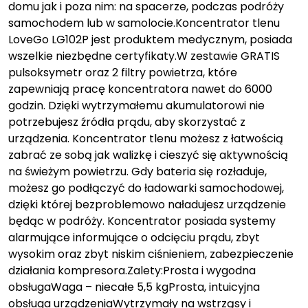
domu jak i poza nim: na spacerze, podczas podróży
samochodem lub w samolocie.Koncentrator tlenu
LoveGo LG102P jest produktem medycznym, posiada
wszelkie niezbędne certyfikaty.W zestawie GRATIS
pulsoksymetr oraz 2 filtry powietrza, które
zapewniają pracę koncentratora nawet do 6000
godzin. Dzięki wytrzymałemu akumulatorowi nie
potrzebujesz źródła prądu, aby skorzystać z
urządzenia. Koncentrator tlenu możesz z łatwością
zabrać ze sobą jak walizkę i cieszyć się aktywnością
na świeżym powietrzu. Gdy bateria się rozładuje,
możesz go podłączyć do ładowarki samochodowej,
dzięki której bezproblemowo naładujesz urządzenie
będąc w podróży. Koncentrator posiada systemy
alarmujące informujące o odcięciu prądu, zbyt
wysokim oraz zbyt niskim ciśnieniem, zabezpieczenie
działania kompresora.Zalety:Prosta i wygodna
obsługaWaga – niecałe 5,5 kgProsta, intuicyjna
obsługa urządzeniaWytrzymały na wstrząsy i