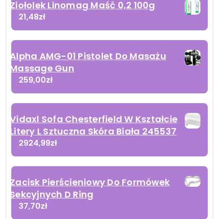
Ziołolek Linomag Maść 0,2 100g
21,48
zł
Alpha AMG-01 Pistolet Do Masażu
Massage Gun
259,00
zł
Vidaxl Sofa Chesterfield W Kształcie
Litery L Sztuczna Skóra Biała 245537
2924,99
zł
Zacisk Pierścieniowy Do Formówek
Sekcyjnych D Ring
37,70
zł