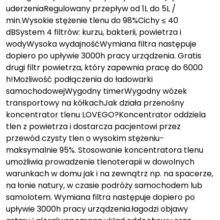
uderzeniaRegulowany przepływ od 1L do 5L /
min.Wysokie stężenie tlenu do 98%Cichy ≤ 40
dBSystem 4 filtrów: kurzu, bakterii, powietrza i
wodyWysoka wydajnośćWymiana filtra następuje
dopiero po upływie 3000h pracy urządzenia. Gratis
drugi filtr powietrza, który zapewnia pracę do 6000
h!Możliwość podłączenia do ładowarki
samochodowejWygodny timerWygodny wózek
transportowy na kółkachJak działa przenośny
koncentrator tlenu LOVEGO?Koncentrator oddziela
tlen z powietrza i dostarcza pacjentowi przez
przewód czysty tlen o wysokim stężeniu-
maksymalnie 95%. Stosowanie koncentratora tlenu
umożliwia prowadzenie tlenoterapii w dowolnych
warunkach w domu jak i na zewnątrz np. na spacerze,
na łonie natury, w czasie podróży samochodem lub
samolotem. Wymiana filtra następuje dopiero po
upływie 3000h pracy urządzenia.łagodzi objawy