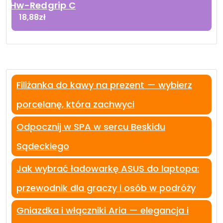
Hw-Redgrip C
18,88
zł
Filiżanka do kawy na prezent — wybierz
porcelanę, która zachwyci
Odpocznij w SPA w sercu Beskidu
Sądeckiego
Jak wybrać ładowarkę ASUS do laptopa:
przewodnik dla graczy i osób w podróży
Gniazdka i włączniki Aria — elegancja i