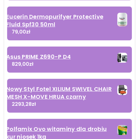
Eucerin Dermopurifyer Protective
Fluid Spf30 50ml
79,00
zł
Asus PRIME Z690-P D4
829,00
zł
Nowy Styl Fotel XILIUM SWIVEL CHAIR
MESH X-MOVE HRUA czarny
2293,28
zł
Polfamix Ovo witaminy dla drobiu
kur niosek 1kg