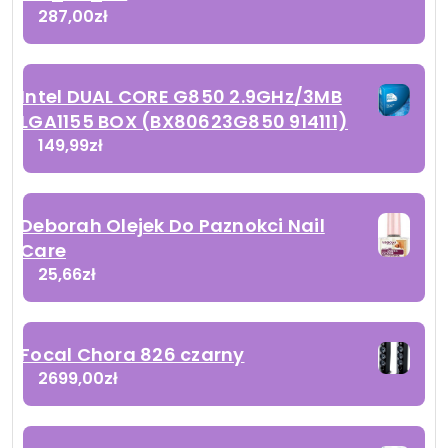
287,00
zł
Intel DUAL CORE G850 2.9GHz/3MB
LGA1155 BOX (BX80623G850 914111)
149,99
zł
Deborah Olejek Do Paznokci Nail
Care
25,66
zł
Focal Chora 826 czarny
2699,00
zł