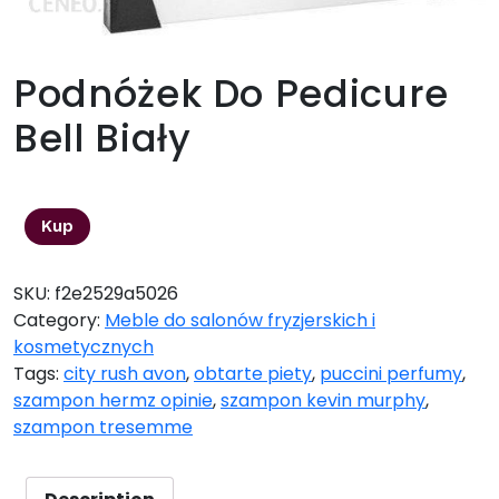
Podnóżek Do Pedicure
Bell Biały
116,00
zł
Kup
SKU:
f2e2529a5026
Category:
Meble do salonów fryzjerskich i
kosmetycznych
Tags:
city rush avon
,
obtarte piety
,
puccini perfumy
,
szampon hermz opinie
,
szampon kevin murphy
,
szampon tresemme