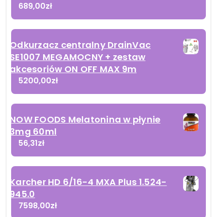
689,00
zł
Odkurzacz centralny DrainVac
SE1007 MEGAMOCNY + zestaw
akcesoriów ON OFF MAX 9m
5200,00
zł
NOW FOODS Melatonina w płynie
3mg 60ml
56,31
zł
Karcher HD 6/16-4 MXA Plus 1.524-
945.0
7598,00
zł