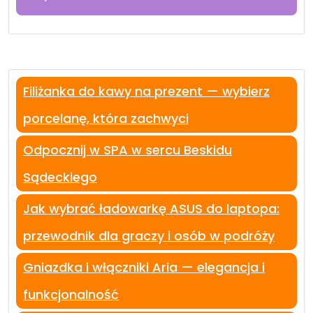
Filiżanka do kawy na prezent — wybierz
porcelanę, która zachwyci
Odpocznij w SPA w sercu Beskidu
Sądeckiego
Jak wybrać ładowarkę ASUS do laptopa:
przewodnik dla graczy i osób w podróży
Gniazdka i włączniki Aria — elegancja i
funkcjonalność