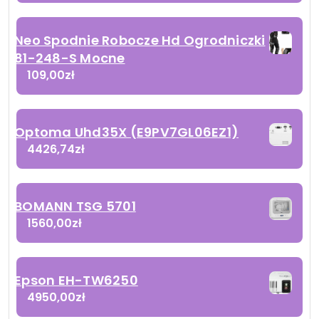
Neo Spodnie Robocze Hd Ogrodniczki
81-248-S Mocne
109,00
zł
Optoma Uhd35X (E9PV7GL06EZ1)
4426,74
zł
BOMANN TSG 5701
1560,00
zł
Epson EH-TW6250
4950,00
zł