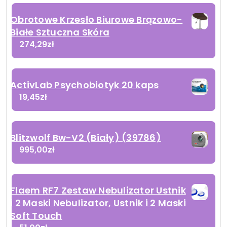
Obrotowe Krzesło Biurowe Brązowo-
Białe Sztuczna Skóra
274,29
zł
ActivLab Psychobiotyk 20 kaps
19,45
zł
Blitzwolf Bw-V2 (Biały) (39786)
995,00
zł
Flaem RF7 Zestaw Nebulizator Ustnik
i 2 Maski Nebulizator, Ustnik i 2 Maski
Soft Touch