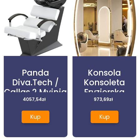
Panda
Konsola
Diva.Tech /
Konsoleta
Callas 2 Myjnia
Fryzjerska
Fryzjerska Do
4057,54
zł
Lustro Led
973,69
zł
Salonu
150X90 Std
Kup
Kup