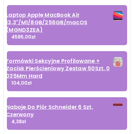
Laptop Apple MacBook Air
13,3"/M1/8GB/256GB/macOS
(MGND3ZEA)
4585,00
zł
Formówki Sekcyjne Profilowane +
Zacisk Pierścieniowy Zestaw 50Szt. 0
035Mm Hard
104,00
zł
Naboje Do Piór Schneider 6 Szt.
Czerwony
4,38
zł