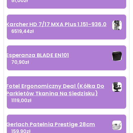
51,00
zł
Karcher HD 7/17 MXA Plus 1.151-936.0
6519,44
zł
Esperanza BLADE EN101
70,90
zł
Fotel Ergonomiczny Deal (Kółka Do
Parkietów Tkanina Na Siedzisku)
1119,00
zł
Gerlach Patelnia Prestige 28cm
159,90
zł