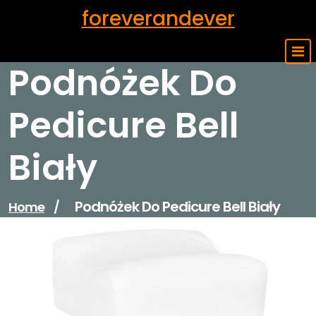
Skip
foreverandever
to
content
Podnóżek Do
Pedicure Bell
Biały
Podnóżek Do Pedicure Bell Biały
Home
/